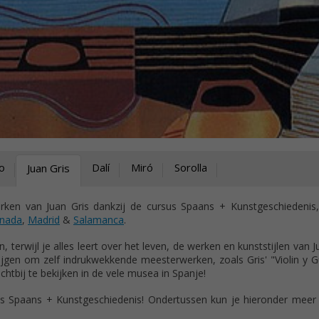
o
Dalí
Miró
Sorolla
Juan Gris
rken van Juan Gris dankzij de cursus Spaans + Kunstgeschiedenis,
nada
,
Madrid
&
Salamanca
.
, terwijl je alles leert over het leven, de werken en kunststijlen van J
jgen om zelf indrukwekkende meesterwerken, zoals Gris' "Violin y G
htbij te bekijken in de vele musea in Spanje!
us Spaans + Kunstgeschiedenis! Ondertussen kun je hieronder meer 