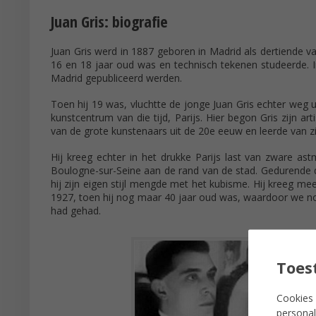
Juan Gris: biografie
Juan Gris werd in 1887 geboren in Madrid als dertiende van 
16 en 18 jaar oud was en technisch tekenen studeerde. In
Madrid gepubliceerd werden.
Toen hij 19 was, vluchtte de jonge Juan Gris echter weg ui
kunstcentrum van die tijd, Parijs. Hier begon Gris zijn ar
van de grote kunstenaars uit de 20e eeuw en leerde van zi
Hij kreeg echter in het drukke Parijs last van zware a
Boulogne-sur-Seine aan de rand van de stad. Gedurende dez
hij zijn eigen stijl mengde met het kubisme. Hij kreeg me
1927, toen hij nog maar 40 jaar oud was, waardoor we nooit
had gehad.
Toes
Cookies 
personal