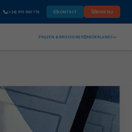
(+34) 915 943 776
CONTACT
BOEK NU
NEDERLANDS
PRIJZEN & BROCHURES