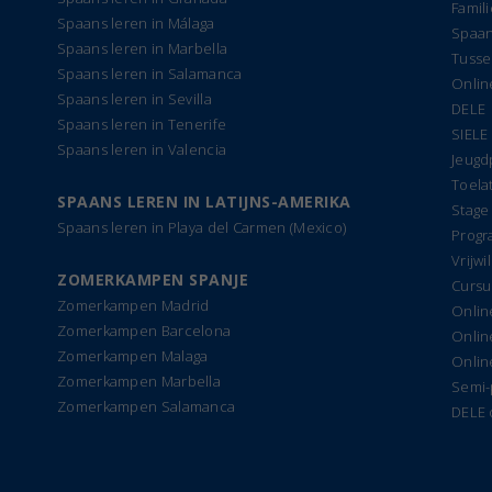
Famil
Spaans leren in Málaga
Spaan
Spaans leren in Marbella
Tusse
Spaans leren in Salamanca
Onlin
Spaans leren in Sevilla
DELE
Spaans leren in Tenerife
SIELE
Spaans leren in Valencia
Jeug
Toela
SPAANS LEREN IN LATIJNS-AMERIKA
Stage
Spaans leren in Playa del Carmen (Mexico)
Progr
Vrijwi
ZOMERKAMPEN SPANJE
Cursu
Zomerkampen Madrid
Onlin
Zomerkampen Barcelona
Onlin
Zomerkampen Malaga
Onlin
Zomerkampen Marbella
Semi-
Zomerkampen Salamanca
DELE 