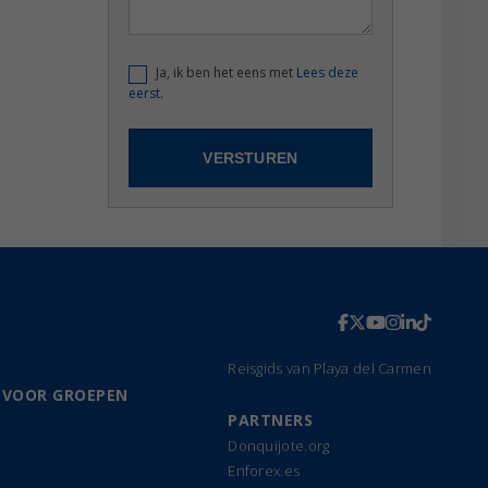
Ja, ik ben het eens met
Lees deze
eerst.
Reisgids van Playa del Carmen
 VOOR GROEPEN
PARTNERS
Donquijote.org
Enforex.es