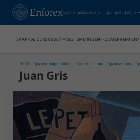
Spaans taalonderwijs in Spanje en Latijns
SPAANSE CURSUSSEN
BESTEMMINGEN
ZOMERKAMPEN
HOME
/
Spaanse hulpmiddelen
/
Spaanse cultuur
/
Spaanse kunst
/
Sp
Juan Gris