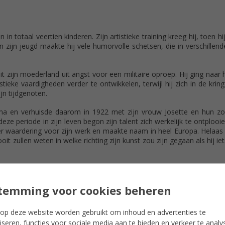
in totaal veertien kinderen. Zijn artistieke training kreeg hij, toen hi
 zijn jeugd maakte hij vele humorvolle schetsen, die in verschillend
t zijn moederland uit angst voor een militaire oproep. Hij ging naar 
tistieke vaardigheden verder te ontwikkelen, terwijl hij zich in de kri
jn tijdgenoten.
stma en verhuisde daarom in 1922 met zijn vrouw Josette en hun zo
e periode in zijn leven begon zijn talent zich werkelijk te ontplooi
er waardering voor zijn werk en maakte naam in heel Europa. Helaas st
 zullen weten in welke richting zijn kunst zou zijn gegaan als hij iet
temming voor cookies beheren
op deze website worden gebruikt om inhoud en advertenties te
iseren, functies voor sociale media aan te bieden en verkeer te analy