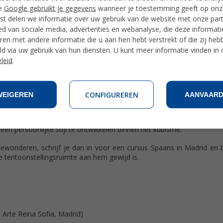
e
Google gebruikt je gegevens
wanneer je toestemming geeft op onze
t delen we informatie over uw gebruik van de website met onze par
ed van sociale media, advertenties en webanalyse, die deze informat
en met andere informatie die u aan hen hebt verstrekt of die zij heb
d via uw gebruik van hun diensten. U kunt meer informatie vinden in
ar Parijs verhuisde en omringd was met de beste schilders en beeld
leid
.
 kleurgebruik. Ook werd Gris beïnvloed door het kubisme, dat toen 
nge Gris en worden als zijn belangrijkste mentors ten tijde van zijn
CONFIGUREREN
WEIGEREN
AANVAAR
kubisme, waarbij hij lichaamsvormen en levenloze objecten fragment
een persoonlijke stijl te ontwikkelen binnen het kubisme.
 bewonderen, schrijf je dan in voor een cursus Spaans in Madrid en
 tentoonstellingsruimte aan hem gewijd is.
Arte Reina Sofia, Madrid)