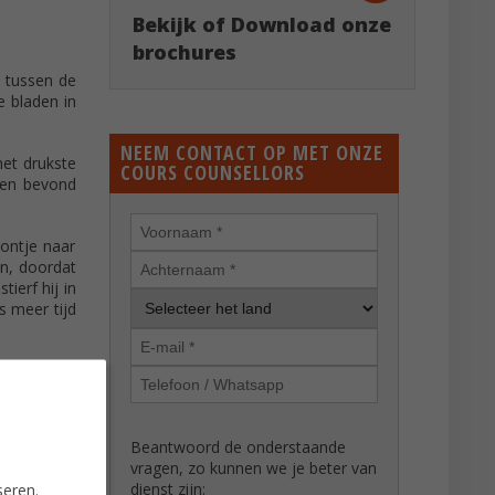
Bekijk of Download onze
brochures
j tussen de
e bladen in
NEEM CONTACT OP MET ONZE
het drukste
COURS COUNSELLORS
ngen bevond
ontje naar
en, doordat
ierf hij in
s meer tijd
Beantwoord de onderstaande
vragen, zo kunnen we je beter van
seren.
dienst zijn: