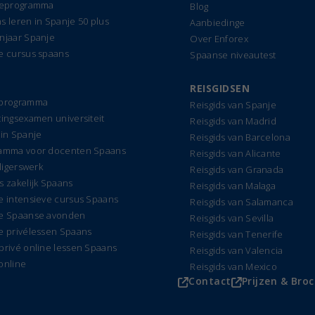
ieprogramma
Blog
s leren in Spanje 50 plus
Aanbiedinge
njaar Spanje
Over Enforex
e cursus spaans
Spaanse niveautest
REISGIDSEN
dprogramma
Reisgids van Spanje
tingsexamen universiteit
Reisgids van Madrid
 in Spanje
Reisgids van Barcelona
amma voor docenten Spaans
Reisgids van Alicante
lligerswerk
Reisgids van Granada
s zakelijk Spaans
Reisgids van Malaga
e intensieve cursus Spaans
Reisgids van Salamanca
e Spaanse avonden
Reisgids van Sevilla
e privélessen Spaans
Reisgids van Tenerife
privé online lessen Spaans
Reisgids van Valencia
online
Reisgids van Mexico
Contact
Prijzen & Bro