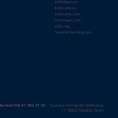
Enfolang.com
Enfocamp.es
Enfocamp.com
Amerispan.com
DELE.org
Spanish-teaching.com
chures
(+34) 91 594 37 76
Gustavo Fernández Balbuena,
11 28002 Madrid, Spain