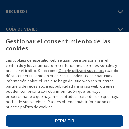
RECURSOS
GUÍA DE VIAJES
Gestionar el consentimiento de las
PARTNERS
cookies
Contacto
Las cookies de este sitio web se usan para personalizar el
Precios y catálogos
contenido y los anuncios, ofrecer funciones de redes sociales y
(+34) 91 594 37 76
analizar el tráfico. Sepa cómo
Google utilizará sus datos
cuando
Gustavo Fernández Balbuena, 11
dé su consentimiento en nuestro sitio. Además, compartimos
28002 Madrid, Spain
información sobre el uso que haga del sitio web con nuestros
partners de redes sociales, publicidad y análisis web, quienes
pueden combinarla con otra información que les haya
Sitemap
proporcionado o que hayan recopilado a partir del uso que haya
Condiciones generales
hecho de sus servicios. Puedes obtener más información en
Política de privacidad
nuestra
política de cookies
.
Política de cookies
© 1989 -
2026 Ideal Education Group S.L.
(CIF B-79946729) Todos los derechos
PERMITIR
reservados.
Aviso legal
.