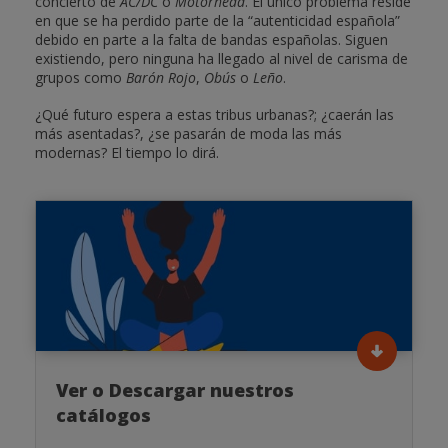
concierto de
AC/DC
o
Motörhead
. El único problema reside
en que se ha perdido parte de la “autenticidad española”
debido en parte a la falta de bandas españolas. Siguen
existiendo, pero ninguna ha llegado al nivel de carisma de
grupos como
Barón Rojo
,
Obús
o
Leño
.
¿Qué futuro espera a estas tribus urbanas?; ¿caerán las
más asentadas?, ¿se pasarán de moda las más
modernas? El tiempo lo dirá.
Ver o Descargar nuestros
catálogos