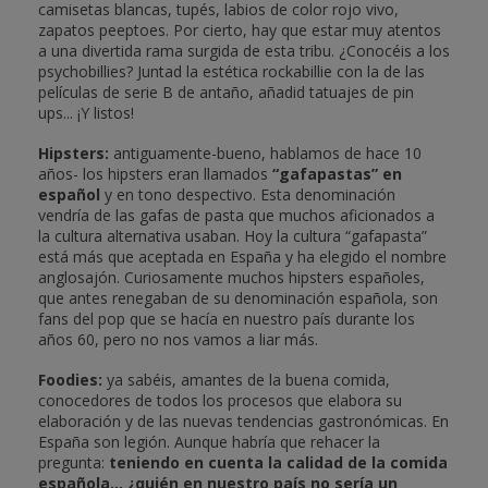
camisetas blancas, tupés, labios de color rojo vivo,
zapatos peeptoes. Por cierto, hay que estar muy atentos
a una divertida rama surgida de esta tribu. ¿Conocéis a los
psychobillies? Juntad la estética rockabillie con la de las
películas de serie B de antaño, añadid tatuajes de pin
ups... ¡Y listos!
Hipsters:
antiguamente-bueno, hablamos de hace 10
años- los hipsters eran llamados
“gafapastas” en
español
y en tono despectivo. Esta denominación
vendría de las gafas de pasta que muchos aficionados a
la cultura alternativa usaban. Hoy la cultura “gafapasta”
está más que aceptada en España y ha elegido el nombre
anglosajón. Curiosamente muchos hipsters españoles,
que antes renegaban de su denominación española, son
fans del pop que se hacía en nuestro país durante los
años 60, pero no nos vamos a liar más.
Foodies:
ya sabéis, amantes de la buena comida,
conocedores de todos los procesos que elabora su
elaboración y de las nuevas tendencias gastronómicas. En
España son legión. Aunque habría que rehacer la
pregunta:
teniendo en cuenta la calidad de la comida
española… ¿quién en nuestro país no sería un