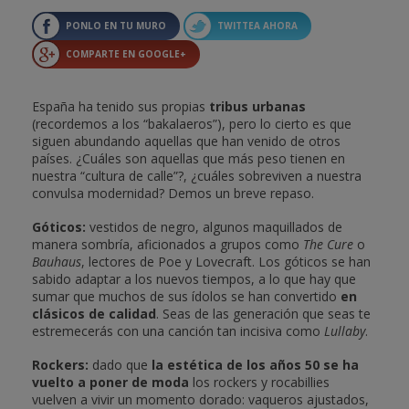
PONLO EN TU MURO
TWITTEA AHORA
COMPARTE EN GOOGLE+
España ha tenido sus propias
tribus urbanas
(recordemos a los “bakalaeros”), pero lo cierto es que
siguen abundando aquellas que han venido de otros
países. ¿Cuáles son aquellas que más peso tienen en
nuestra “cultura de calle”?, ¿cuáles sobreviven a nuestra
convulsa modernidad? Demos un breve repaso.
Góticos:
vestidos de negro, algunos maquillados de
manera sombría, aficionados a grupos como
The Cure
o
Bauhaus
, lectores de Poe y Lovecraft. Los góticos se han
sabido adaptar a los nuevos tiempos, a lo que hay que
sumar que muchos de sus ídolos se han convertido
en
clásicos de calidad
. Seas de las generación que seas te
estremecerás con una canción tan incisiva como
Lullaby
.
Rockers:
dado que
la estética de los años 50 se ha
vuelto a poner de moda
los rockers y rocabillies
vuelven a vivir un momento dorado: vaqueros ajustados,