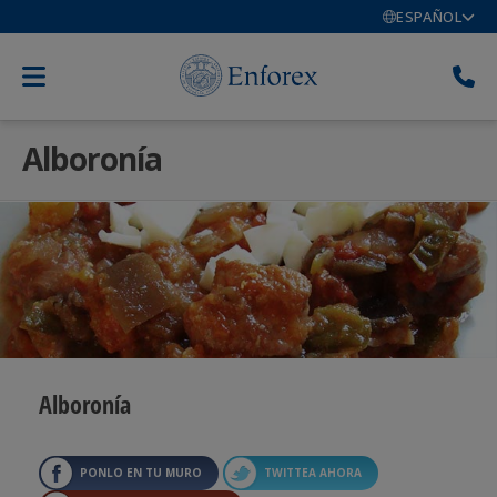
ESPAÑOL
Alboronía
Alboronía
PONLO EN TU MURO
TWITTEA AHORA