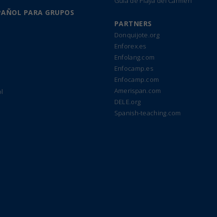
Guía de Playa del Carmen
PAÑOL PARA GRUPOS
PARTNERS
Donquijote.org
Enforex.es
Enfolang.com
Enfocamp.es
Enfocamp.com
Amerispan.com
l
DELE.org
Spanish-teaching.com