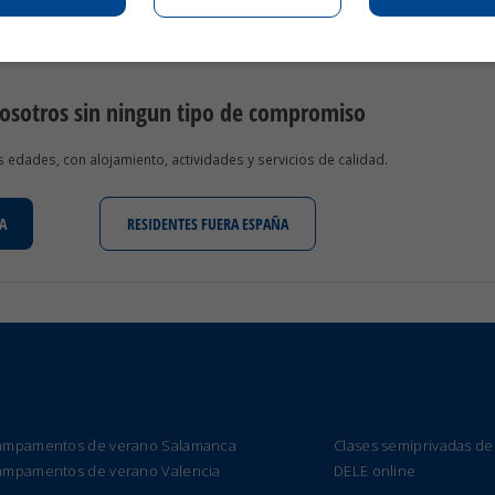
nosotros sin ningun tipo de compromiso
edades, con alojamiento, actividades y servicios de calidad.
A
RESIDENTES FUERA ESPAÑA
ampamentos de verano Salamanca
Clases semiprivadas de
ampamentos de verano Valencia
DELE online