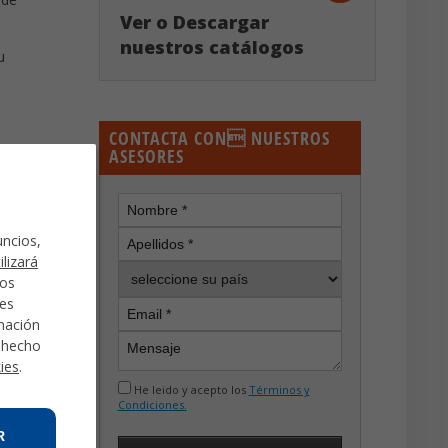
Ver o Descargar
nuestros catálogos
u
CONTACTA CON NUESTROS
ASESORES
uncios,
ilizará
mos
des
rmación
a hecho
kies
.
He leido y acepto los
Términos y
Condiciones.
R