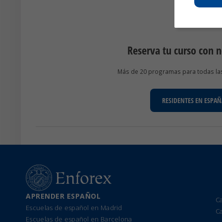
Reserva tu curso con 
Más de 20 programas para todas las 
RESIDENTES EN ESPAÑ
APRENDER ESPAÑOL
C
Escuelas de español en Madrid
C
Escuelas de español en Barcelona