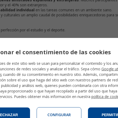
r y el 40% son extranjeros.
abilidad individual
en las tareas comunes en un ambiente sano.
y culturales un amplio caudal de posibilidades enriquecedoras para s
perfección por el estudio y el deporte.
ionar el consentimiento de las cookies
ies de este sitio web se usan para personalizar el contenido y los an
funciones de redes sociales y analizar el tráfico. Sepa cómo
Google ut
s
cuando dé su consentimiento en nuestro sitio. Además, comparti
ión sobre el uso que haga del sitio web con nuestros partners de re
, publicidad y análisis web, quienes pueden combinarla con otra info
haya proporcionado o que hayan recopilado a partir del uso que hay
ervicios. Puedes obtener más información en nuestra
política de coo
CONFIGURAR
ECHAZAR
PERMITI