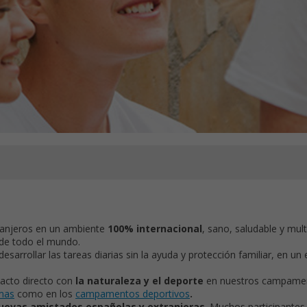
ranjeros en un ambiente
100% internacional
, sano, saludable y multi
 de todo el mundo.
esarrollar las tareas diarias sin la ayuda y protección familiar, en un
tacto directo con
la naturaleza y el deporte
en nuestros campame
mas
como en los
campamentos deportivos
.
uevas amistades españolas y extranjeras
. Muchos participantes