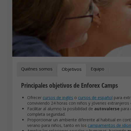
Quiénes somos
Equipo
Objetivos
Principales objetivos de Enforex Camps
Ofrecer
cursos de inglés
o
cursos de español
para ext
conviviendo 24 horas con niños y jóvenes extranjeros
Facilitar al alumno la posibilidad de
autovalerse
para d
completa seguridad.
Proporcionar un ambiente diferente al habitual en con
verano para niños, tanto en los
campamentos de idio
Ampliar las relaciones sociales y humanas, haciendo
n