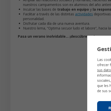
nuestros campamentos son ex alumnos del año anterio
Inculcar las bases de
trabajo en equipo
y
la respons
Facilitar a través de las distintas
actividades
deportivas 
personalidad.
Disfrutar cada día de una nueva aventura.
Nuestro lema, “Optima secuor ludo et labore”, hacia la 
Pasa un verano inolvidable... ¡descúbrenos!
Gest
Las cook
ofrecer 
sus dato
informac
sociales
que les 
de sus s
R