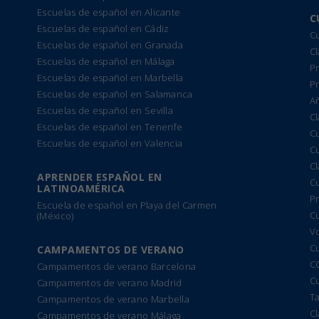
Escuelas de español en Alicante
C
Escuelas de español en Cádiz
Cu
Escuelas de español en Granada
Cl
Escuelas de español en Málaga
Pr
Escuelas de español en Marbella
P
Escuelas de español en Salamanca
A
Escuelas de español en Sevilla
Cl
Escuelas de español en Tenerife
C
Escuelas de español en Valencia
C
C
APRENDER ESPAÑOL EN
C
LATINOAMÉRICA
Pr
Escuela de español en Playa del Carmen
C
(México)
Vo
C
CAMPAMENTOS DE VERANO
C
Campamentos de verano Barcelona
Cu
Campamentos de verano Madrid
T
Campamentos de verano Marbella
Cl
Campamentos de verano Málaga