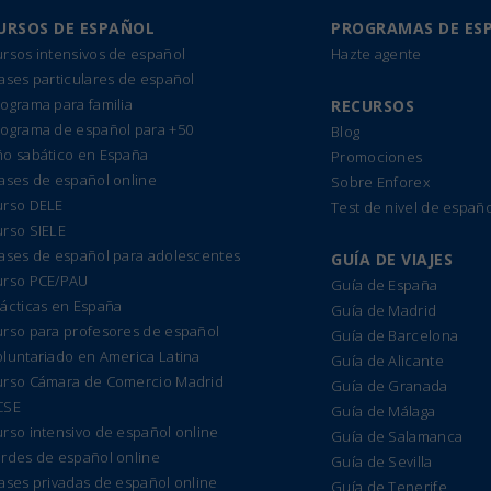
URSOS DE ESPAÑOL
PROGRAMAS DE ES
rsos intensivos de español
Hazte agente
ases particulares de español
ograma para familia
RECURSOS
rograma de español para +50
Blog
ño sabático en España
Promociones
ases de español online
Sobre Enforex
urso DELE
Test de nivel de españo
urso SIELE
lases de español para adolescentes
GUÍA DE VIAJES
urso PCE/PAU
Guía de España
ácticas en España
Guía de Madrid
urso para profesores de español
Guía de Barcelona
luntariado en America Latina
Guía de Alicante
urso Cámara de Comercio Madrid
Guía de Granada
CSE
Guía de Málaga
rso intensivo de español online
Guía de Salamanca
ardes de español online
Guía de Sevilla
ases privadas de español online
Guía de Tenerife