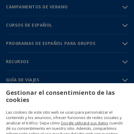
CAMPAMENTOS DE VERANO
CURSOS DE ESPAÑOL
PROGRAMAS DE ESPAÑOL PARA GRUPOS
RECURSOS
GUÍA DE VIAJES
Gestionar el consentimiento de las
PARTNERS
cookies
Contacto
Las cookies de este sitio web se usan para personalizar el
Precios y catálogos
contenido y los anuncios, ofrecer funciones de redes sociales y
(+34) 91 594 37 76
analizar el tráfico. Sepa cómo
Google utilizará sus datos
cuando
Gustavo Fernández Balbuena, 11
dé su consentimiento en nuestro sitio. Además, compartimos
28002 Madrid, Spain
información sobre el uso que haga del sitio web con nuestros