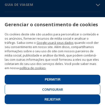
GUIA DE VIAGEM
PARTNERS
Gerenciar o consentimento de cookies
Contato
Preços e catálogos
Os cookies deste site são usados para personalizar o conteúdo e
(+34) 91 594 37 76
os anúncios, fornecer recursos de mídia social e analisar o
Gustavo Fernández Balbuena, 11
tráfego. Saiba como o
Google usará seus dados
quando você der
28002 Madrid, Spain
seu consentimento em nosso site. Além disso, compartilhamos
informações sobre o seu uso do site com nossos parceiros de
mídia social, publicidade e análise da Web, que podem combiná-
Sitemap
las com outras informações que você forneceu a eles ou que eles
Condições gerais
coletaram do seu uso dos serviços deles. Você pode saber mais
Política de privacidade
em nossa
política de cookies
.
Política de Cookies da Enforex
© 1989 -
2026 Ideal Education Group S.L.
(CIF B-79946729) Todos os direitos
PERMITIR
reservados.
Aviso Jurídico
.
CONFIGURAR
REJEITAR
CONTATAR
RESERVE JÁ!