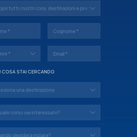
pri tutti i nostri corsi, destinazioni e prezzi *
ese *
I COSA STAI CERCANDO
leziona una destinazione
uale corso sei interessato?
ndo desidera iniziare?