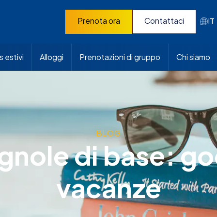
Prenota ora
Contattaci
IT
 estivi
Alloggi
Prenotazioni di gruppo
Chi siamo
BLOG
gnole di base: god
vacanze