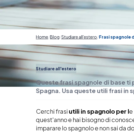
Home
Blog
Studiare all'estero
Frasi spagnole d
Studiare all'estero
Queste frasi spagnole di base ti
Spagna. Usa queste utili frasi in 
Cerchi frasi
utili in spagnolo per l
e
quest'anno e hai bisogno di conoscer
imparare
lo spagnolo e non sai da d