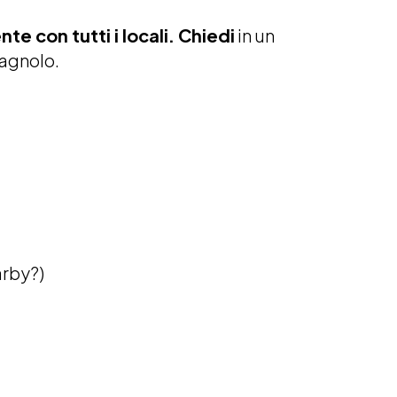
nte con tutti i locali. Chiedi
in un
pagnolo.
arby?)