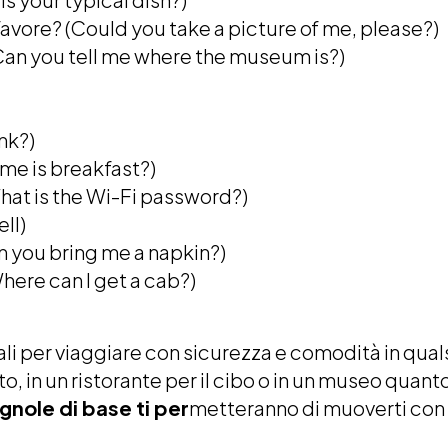
favore? (Could you take a picture of me, please?)
(Can you tell me where the museum is?)
nk?)
ime is breakfast?)
hat is the Wi-Fi password?)
ll)
n you bring me a napkin?)
here can I get a cab?)
ali per viaggiare con sicurezza e comodità in qual
, in un ristorante per il cibo o in un museo quant
gnole di base ti per
metteranno di muoverti con fa