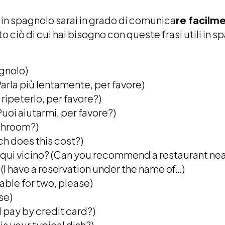
 in spagnolo sarai in grado di comunica
re facilme
o ciò di cui hai bisogno con queste frasi utili in s
gnolo)
arla più lentamente, per favore)
 ripeterlo, per favore?)
oi aiutarmi, per favore?)
athroom?)
 does this cost?)
e qui vicino? (Can you recommend a restaurant ne
I have a reservation under the name of…)
table for two, please)
ase)
I pay by credit card?)
 is your typical dish?)