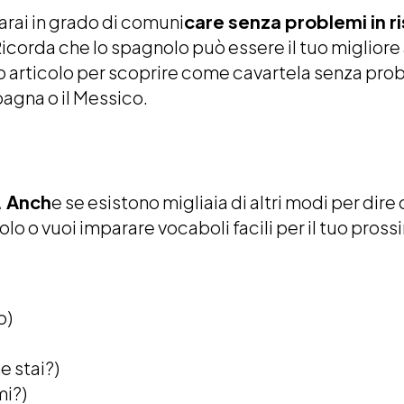
arai in grado di comuni
care senza problemi in ri
icorda che lo spagnolo può essere il tuo migliore 
o articolo per scoprire come cavartela senza prob
agna o il Messico.
. Anch
e se esistono migliaia di altri modi per dire 
lo o vuoi imparare vocaboli facili per il tuo pross
o)
 stai?)
mi?)