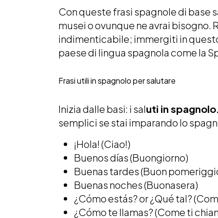
Con queste frasi spagnole di base s
musei o ovunque ne avrai bisogno. R
indimenticabile; immergiti in quest
paese di lingua spagnola come la Sp
Frasi utili in spagnolo per salutare
Inizia dalle basi: i sal
uti in spagnolo
semplici se stai imparando lo spagno
¡Hola! (Ciao!)
Buenos días (Buongiorno)
Buenas tardes (Buon pomeriggi
Buenas noches (Buonasera)
¿Cómo estás? or ¿Qué tal? (Come
¿Cómo te llamas? (Come ti chia