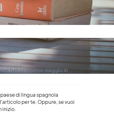
nel tuo prossimo viaggio in
n paese di lingua spagnola
'articolo per te. Oppure, se v
uoi
inizio.