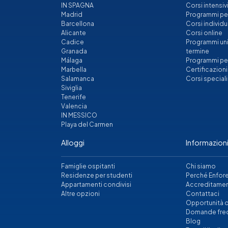
IN SPAGNA
Corsi intensiv
Madrid
Programmi per 
Barcellona
Corsi individu
Alicante
Corsi online
Cadice
Programmi univ
Granada
termine
Málaga
Programmi pe
Marbella
Certificazion
Salamanca
Corsi speciali
Siviglia
Tenerife
Valencia
IN MESSICO
Playa del Carmen
Alloggi
Informazioni
Famiglie ospitanti
Chi siamo
Residenze per studenti
Perché Enfor
Appartamenti condivisi
Accreditamen
Altre opzioni
Contattaci
Opportunità d
Domande fre
Blog