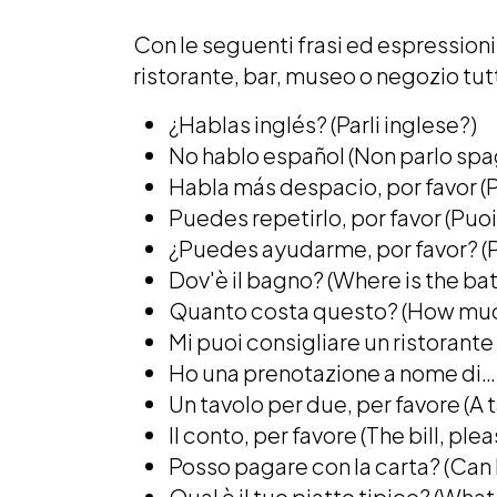
Con le seguenti frasi ed espressioni
ristorante, bar, museo o negozio tutt
¿Hablas inglés? (Parli inglese?)
No hablo español (Non parlo spa
Habla más despacio, por favor (P
Puedes repetirlo, por favor (Puoi
¿Puedes ayudarme, por favor? (Pu
Dov'è il bagno? (Where is the b
Quanto costa questo? (How much
Mi puoi consigliare un ristorant
Ho una prenotazione a nome di… (
Un tavolo per due, per favore (A 
Il conto, per favore (The bill, ple
Posso pagare con la carta? (Can 
Qual è il tuo piatto tipico? (What