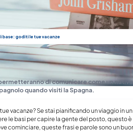
i base: goditi le tue vacanze
 permetteranno di comunicare come un nativo 
spagnolo quando visiti la Spagna.
 tue vacanze? Se stai pianificando un viaggio in u
e le basi per capire la gente del posto, questo è l
ove cominciare, queste frasi e parole sono un buon 