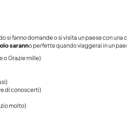
si fanno domande o si visita un paese con una cu
nolo sarann
o perfette quando viaggerai in un pa
 o Grazie mille)
si)
e di conoscerti)
zio molto)