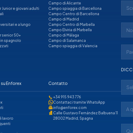
i
Campo di Alicante
Sco
Junior e giovani adulti
Campo spiaggia di Barcellona
ali
Campo Centro di Barcellona
Campo di Madrid
ersitari e a lungo
Campo Centro di Marbella
Campo Elviria di Marbella
r senior 50+
Campo di Málaga
i in spagnolo
Campo di Salamanca
zzati
Campo spiaggia di Valencia
Pa
DICC
 su Enforex
Contatto
Se
+34 915 943 776
ex
Contattaci tramite WhatsApp
ti
info@enforex.com
A q
Calle Gustavo Fernández Balbuena 11
i lavoro
28002 Madrid, Spagna
quenti
Qua