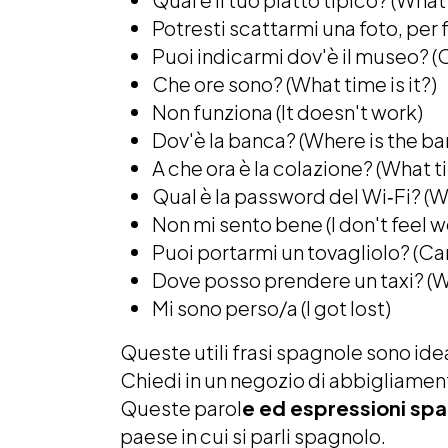
Potresti scattarmi una foto, per 
Puoi indicarmi dov'è il museo? 
Che ore sono? (What time is it?)
Non funziona (It doesn't work)
Dov'è la banca? (Where is the ba
A che ora è la colazione? (What t
Qual è la password del Wi‑Fi? (W
Non mi sento bene (I don't feel we
Puoi portarmi un tovagliolo? (Ca
Dove posso prendere un taxi? (W
Mi sono perso/a (I got lost)
Queste utili frasi spagnole sono ide
Chiedi in un negozio di abbigliamento
Queste parol
e ed espressioni spa
paese in cui si parli spagnolo.