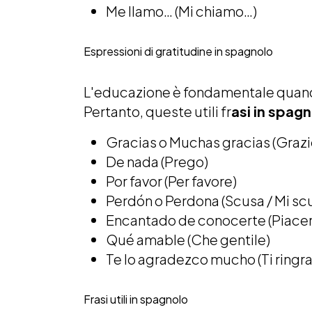
Me llamo… (Mi chiamo…)
Espressioni di gratitudine in spagnolo
L'educazione è fondamentale quando 
Pertanto, queste utili fr
asi in spag
Gracias o Muchas gracias (Grazie
De nada (Prego)
Por favor (Per favore)
Perdón o Perdona (Scusa / Mi scu
Encantado de conocerte (Piacer
Qué amable (Che gentile)
Te lo agradezco mucho (Ti ringra
Frasi utili in spagnolo