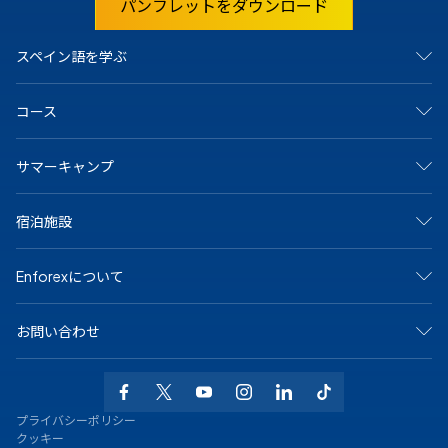
パンフレットをダウンロード
スペイン語を学ぶ
スペインで
コース
マドリード
バルセロナ
アリカンテ
集中コース
サマーキャンプ
カディス
サマーキャンプ
グラナダ
ジュニア＆ヤングアダルト向けプログラム
マラガ
マンツーマンコース
アリカンテ・キャンプ
マルベーリャ
宿泊施設
オンラインコース
バルセロナビーチキャンプ
サラマンカ
大学および長期プログラム
バルセロナ中心キャンプ
セビリア
シニア（50歳以上）向けプログラム
マドリードキャンプ
ホストファミリー
テネリフェ
スペイン語の認定資格
Enforexについて
マルベーラ中心キャンプ
学生寮
バレンシア
専門コース
マルベーラ・エルヴィリアキャンプ
シェアアパート
メキシコで
マラガキャンプ
その他のオプション
私たちについて
プラヤ・デル・カルメン
サラマンカキャンプ
お問い合わせ
なぜEnforexか
バレンシアビーチキャンプ
認定
お問い合わせ
+34 915 943 776
求人情報
WhatsAppでお問い合わせください
よくある質問
info@enforex.com
プライバシーポリシー
ブログ
Calle Gustavo Fernández Balbuena 11
クッキー
スペイン語レベルテスト
28002 マドリード, スペイン