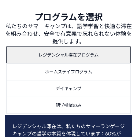
プログラムを選択
私たちのサマーキャンプは、語学学習と快適な滞在
を組み合わせ、安全で有意義で忘れられない体験を
提供します。
レジデンシャル滞在プログラム
ホームステイプログラム
デイキャンプ
語学授業のみ
レジデンシャル滞在は、私たちのサマーランゲージ
14歳以上の学生は、私たちのホームステイプログ
近くに住んでいるか家族と一緒にスペインを旅行し
学生は、午前の語学授業のみ参加するためにキャン
キャンプの哲学の本質を体現しています：60%が
ラムでスペインの家庭の一員になることを選択でき
ているキャンパーにとって完璧な選択です。学生は
プに来ることを選べます。このオプションでは、参