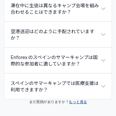
滞在中に生徒は異なるキャンプ会場を組み
合わせることはできますか？
空港送迎はどのように手配されています
か？
Enforex は国際学生向けにキャンプへの往復の手配交
Enforex のスペインのサマーキャンプは国
通オプションを提供しています。お子様が Alicante、
際的な参加者に適していますか？
Barcelona、Madrid、Malaga、Salamanca、または
Valencia の空港に到着する場合、プライベートな空港
送迎サービス（追加料金）をリクエストできます。ス
スペインのサマーキャンプでは医療支援は
タッフが税関エリアの外でキャンプのロゴとお子様の
利用できますか？
名前が書かれたサインを持ってお子様をお迎えし、そ
のままキャンプ会場へ直接お連れします。このサービ
まだ質問がありますか？
もっと見る
スを利用するには、到着の少なくとも7日前までにフ
ライト情報をすべて提供する必要があります。