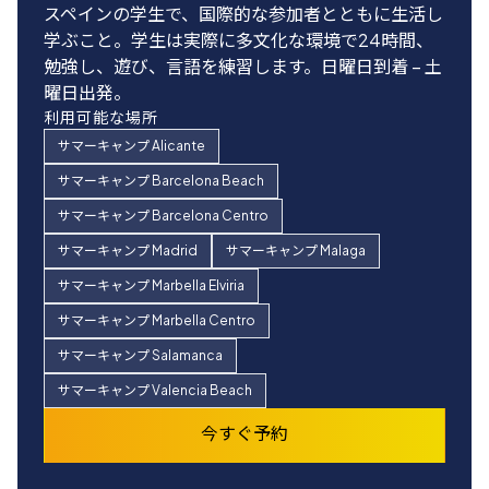
スペインの学生で、国際的な参加者とともに生活し
ます。これは、本当に本場のスペイン語イマージョ
日中に語学クラスや楽しいアクティビティを楽し
加者は月曜から金曜の午前9時から12時30分までの
学ぶこと。学生は実際に多文化な環境で24時間、
ン体験を望む学生にとって素晴らしい選択です。私
み、新しい国際的な友人を作り、夕方には家族のも
スペイン語または英語の授業のみ受けます。
勉強し、遊び、言語を練習します。日曜日到着 – 土
たちのすべてのホストファミリーは、私たちと同じ
とに戻ります。月曜日 - 金曜日、午前9時〜午後8
利用可能地域
曜日出発。
基本的価値観を共有していることを確認するために
時。
すべてのサマーキャンプの目的地
利用可能な場所
慎重に選ばれています。日曜日到着 – 土曜日出発。
利用可能な場所
今すぐ予約
キャンプでは昼食、ホストファミリー宅では朝食と
サマーキャンプ Alicante
すべてのサマーキャンプの目的地
夕食が提供されます。
サマーキャンプ Barcelona Beach
今すぐ予約
利用可能な場所
サマーキャンプ Barcelona Centro
サマーキャンプ Barcelona Centro
サマーキャンプ Madrid
サマーキャンプ Malaga
サマーキャンプ Madrid
サマーキャンプ Marbella Centro
サマーキャンプ Marbella Elviria
サマーキャンプ Salamanca
サマーキャンプ Marbella Centro
サマーキャンプ Valencia Beach
サマーキャンプ Salamanca
今すぐ予約
サマーキャンプ Valencia Beach
今すぐ予約