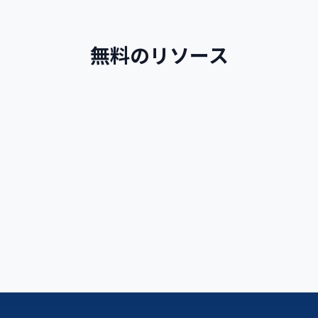
さらに、Enforex は2週間ごとの各セッションの初日
に Madrid から複数のキャンプ会場へのバス送迎サー
ビスを提供しています。バスは空港で生徒をピックア
無料のリソース
ップし、待機しているバスへ連れて行きます。フライ
ト遅延や緊急事態が発生した場合は、保護者に緊急連
絡先番号が伝えられます。
スペイン語ガイド
スペイン語をより速く学ぶための説明とルール
続きを読む