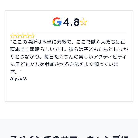
4.8
ここの場所は本当に素敵で、ここで働く人たちは正
息
直本当に素晴らしいです。彼らは子どもたちとしっか
しか
りとつながり、毎日たくさんの楽しいアクティビティ
😊…
に子どもたちを参加させる方法をよく知っていま
Llar
す。
Alysa V.