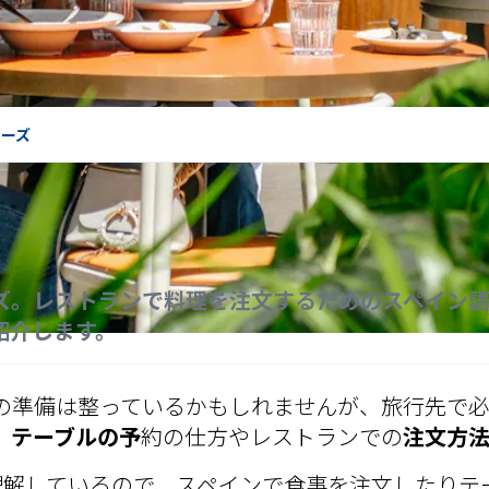
レーズ
ズ。レストランで料理を注文するためのスペイン
紹介します。
の準備は整っているかもしれませんが、旅行先で必
、
テーブルの予
約の仕方やレストランでの
注文方
かを理解しているので、スペインで食事を注文したり