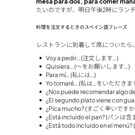
mesa para dos, para comer maña
たいのですが、明日午後2時にランチ
料理を注文するときのスペイン語フレーズ
レストランに到着して席についたら
Voy a pedir… (注文します…)
Quisiera… (～をお願いします…)
Para mí… (私には…)
Yo tomaré… (私は…をいただきま
¿Nos puede recomendar a
¿El segundo plato viene 
¿Pica mucho? (すごく辛いですか
¿Está incluido el pan? (
¿Está todo incluido en 