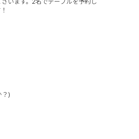
?” (おはようございます。2名でテーブルを予約し
す！
か？)