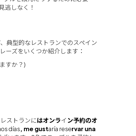
見逃しなく！
ど、典型的なレストランでのスペイン
レーズをいくつか紹介します：
りますか？)
のレストランに
はオンラ
イ
ン予約のオ
días
, me gust
aría rese
rvar una