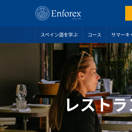
スペイン語を学ぶ
コース
サマーキ
目的地
スペイン語コース
サマーキャンプ
スペイン
インテンシブコース
アリカンテ
ホストファミリー
なぜEnforexを選ぶのか？
ラテンアメリカ
サマーキャンプ
バルセロナビーチ
学生寮
認定
ジュニアおよびヤングアダルト向けプログラム
バルセロナ中心部
シェアアパート
学生ビザ
マンツーマンコース
マドリード
その他のオプション
お問い合わせ
オンラインスペイン語コース
マラガ
私たちのチームに参加する
大学・長期プログラム
マルベーラ・エルビリア
よくある質問
50歳以上向けプログラム
マルベーラ中心部
スペイン語レベルテスト
レストラ
スペイン語認定
サラマンカ
ブログ
専門コース
バレンシアビーチ
リーダーシッププログラム