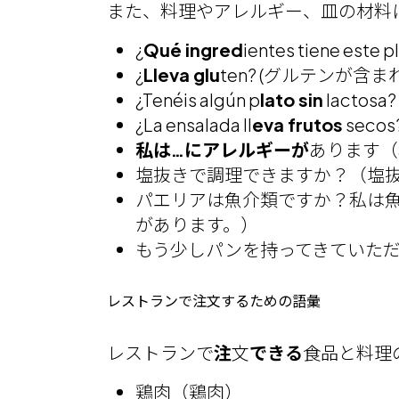
また、料理やアレルギー、皿の材料
¿
Qué ingred
ientes tiene e
¿
Lleva glu
ten? (グルテンが含
¿Tenéis algún p
lato sin
lacto
¿La ensalada ll
eva frutos
sec
私は…にアレルギーが
あります（
塩抜きで調理できますか？（塩
パエリアは魚介類ですか？私は
があります。）
もう少しパンを持ってきていた
レストランで注文するための語彙
レストランで
注
文
できる
食品と料理
鶏肉（鶏肉）