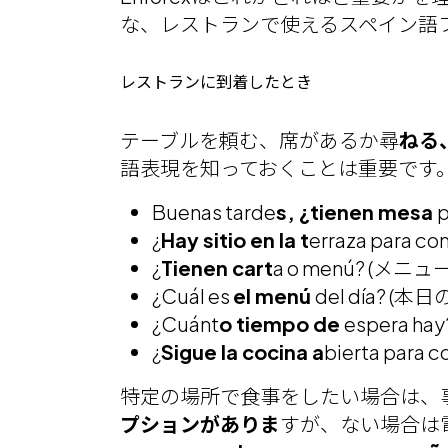
な、レストランで使えるスペイン語
レストランに到着したとき
テーブルを頼む、席があるか尋
ねる
語表現を知っておくことは重要です
Buenas tarde
s, ¿tienen mesa
¿
Hay sitio en la t
erraza pa
¿
Tienen cart
a o menú? (メ
¿Cuál es
el menú
del día? 
¿Cuánt
o tiempo de
espera 
¿
Sigue la cocina a
bierta pa
特定の場所で食事をしたい場合は、
プションがありま
すが、ない場合は電話