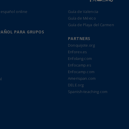
 español online
Guía de Valencia
Guía de México
Guía de Playa del Carmen
PAÑOL PARA GRUPOS
PARTNERS
Donquijote.org
Enforex.es
Enfolang.com
Enfocamp.es
Enfocamp.com
Amerispan.com
l
DELE.org
Spanish-teaching.com