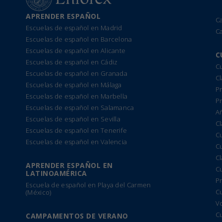
APRENDER ESPAÑOL
C
Escuelas de español en Madrid
C
Escuelas de español en Barcelona
Escuelas de español en Alicante
C
Escuelas de español en Cádiz
Cu
Escuelas de español en Granada
Cl
Escuelas de español en Málaga
Pr
Escuelas de español en Marbella
P
Escuelas de español en Salamanca
A
Escuelas de español en Sevilla
Cl
Escuelas de español en Tenerife
C
Escuelas de español en Valencia
C
C
APRENDER ESPAÑOL EN
C
LATINOAMÉRICA
Pr
Escuela de español en Playa del Carmen
C
(México)
Vo
C
CAMPAMENTOS DE VERANO