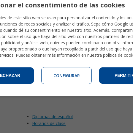
Horario
ionar el consentimiento de las cookies
9:00 a 17:00
ies de este sitio web se usan para personalizar el contenido y los an
funciones de redes sociales y analizar el tráfico. Sepa cómo
Google ut
9:00 a 17:00
s
cuando dé su consentimiento en nuestro sitio. Además, comparti
ión sobre el uso que haga del sitio web con nuestros partners de re
9:00 a 17:00
, publicidad y análisis web, quienes pueden combinarla con otra info
haya proporcionado o que hayan recopilado a partir del uso que hay
ervicios. Puedes obtener más información en nuestra
política de coo
a o por la tarde. Esto depende del nivel del curso en el que estés y
nará el Jefe de Estudios el primer día de clase después de la prueba
CONFIGURAR
ECHAZAR
PERMITI
r cada grupo que se alternarán cada dos lecciones.
Diplomas de español
Horarios de clase