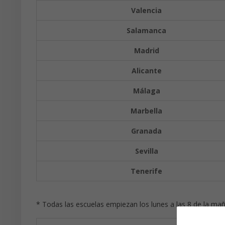
Valencia
Salamanca
Madrid
Alicante
Málaga
Marbella
Granada
Sevilla
Tenerife
* Todas las escuelas empiezan los lunes a las 8 de la ma