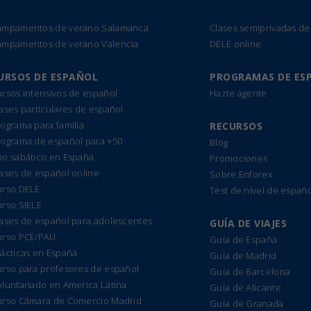
ampamentos de verano Salamanca
Clases semiprivadas de
ampamentos de verano Valencia
DELE online
URSOS DE ESPAÑOL
PROGRAMAS DE ES
rsos intensivos de español
Hazte agente
ases particulares de español
ograma para familia
RECURSOS
rograma de español para +50
Blog
ño sabático en España
Promociones
ases de español online
Sobre Enforex
urso DELE
Test de nivel de españo
urso SIELE
lases de español para adolescentes
GUÍA DE VIAJES
urso PCE/PAU
Guía de España
ácticas en España
Guía de Madrid
urso para profesores de español
Guía de Barcelona
luntariado en America Latina
Guía de Alicante
urso Cámara de Comercio Madrid
Guía de Granada