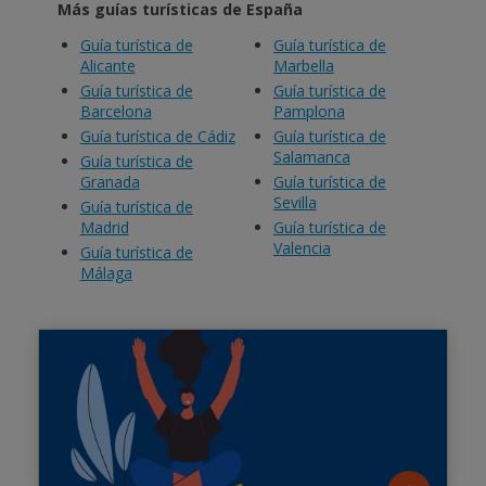
Más guías turísticas de España
Guía turística de
Guía turística de
Alicante
Marbella
Guía turística de
Guía turística de
Barcelona
Pamplona
Guía turística de Cádiz
Guía turística de
Salamanca
Guía turística de
Granada
Guía turística de
Sevilla
Guía turística de
Madrid
Guía turística de
Valencia
Guía turística de
Málaga