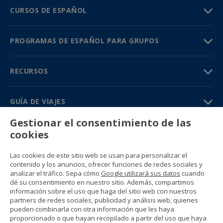
CURSOS DE ESPAÑOL
PROGRAMAS DE ESPAÑOL PARA GRUPOS
RECURSOS
GUÍA DE VIAJES
Gestionar el consentimiento de las
PARTNERS
cookies
Contacto
Las cookies de este sitio web se usan para personalizar el
Precios y catálogos
contenido y los anuncios, ofrecer funciones de redes sociales y
(+34) 91 594 37 76
analizar el tráfico. Sepa cómo
Google utilizará sus datos
cuando
Gustavo Fernández Balbuena, 11
dé su consentimiento en nuestro sitio. Además, compartimos
28002 Madrid, Spain
información sobre el uso que haga del sitio web con nuestros
partners de redes sociales, publicidad y análisis web, quienes
pueden combinarla con otra información que les haya
Sitemap
proporcionado o que hayan recopilado a partir del uso que haya
Condiciones generales