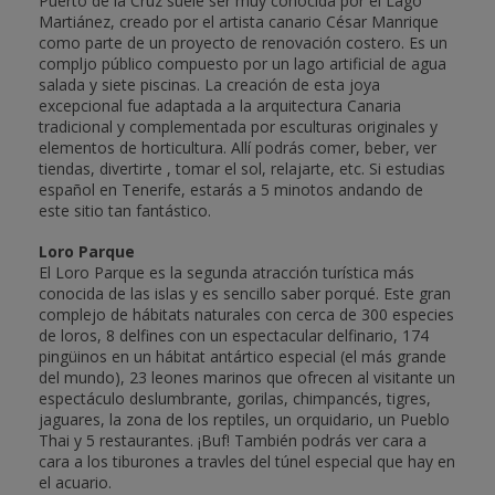
Puerto de la Cruz suele ser muy conocida por el Lago
Martiánez, creado por el artista canario César Manrique
como parte de un proyecto de renovación costero. Es un
compljo público compuesto por un lago artificial de agua
salada y siete piscinas. La creación de esta joya
excepcional fue adaptada a la arquitectura Canaria
tradicional y complementada por esculturas originales y
elementos de horticultura. Allí podrás comer, beber, ver
tiendas, divertirte , tomar el sol, relajarte, etc. Si estudias
español en Tenerife, estarás a 5 minotos andando de
este sitio tan fantástico.
Loro Parque
El Loro Parque es la segunda atracción turística más
conocida de las islas y es sencillo saber porqué. Este gran
complejo de hábitats naturales con cerca de 300 especies
de loros, 8 delfines con un espectacular delfinario, 174
pingüinos en un hábitat antártico especial (el más grande
del mundo), 23 leones marinos que ofrecen al visitante un
espectáculo deslumbrante, gorilas, chimpancés, tigres,
jaguares, la zona de los reptiles, un orquidario, un Pueblo
Thai y 5 restaurantes. ¡Buf! También podrás ver cara a
cara a los tiburones a travles del túnel especial que hay en
el acuario.