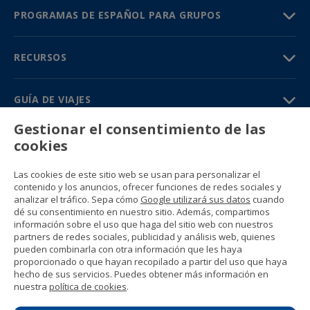
PROGRAMAS DE ESPAÑOL PARA GRUPOS
RECURSOS
GUÍA DE VIAJES
Gestionar el consentimiento de las
PARTNERS
cookies
Contacto
Las cookies de este sitio web se usan para personalizar el
Precios y catálogos
contenido y los anuncios, ofrecer funciones de redes sociales y
(+34) 91 594 37 76
analizar el tráfico. Sepa cómo
Google utilizará sus datos
cuando
Gustavo Fernández Balbuena, 11
dé su consentimiento en nuestro sitio. Además, compartimos
28002 Madrid, Spain
información sobre el uso que haga del sitio web con nuestros
partners de redes sociales, publicidad y análisis web, quienes
pueden combinarla con otra información que les haya
Sitemap
proporcionado o que hayan recopilado a partir del uso que haya
Condiciones generales
hecho de sus servicios. Puedes obtener más información en
Política de privacidad
nuestra
política de cookies
.
Política de cookies
© 1989 -
2026 Ideal Education Group S.L.