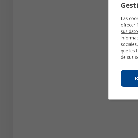
Gest
Las cook
ofrecer 
sus dato
informac
sociales
que les 
de sus s
R