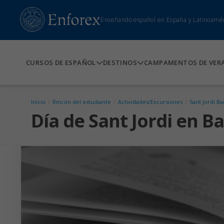
Enseñando español en España y Latinoamé
CURSOS DE ESPAÑOL
DESTINOS
CAMPAMENTOS DE VER
Inicio
/
Rincón del estudiante
/
Actividades/Excursiones
/
Sant Jordi B
Día de Sant Jordi en B