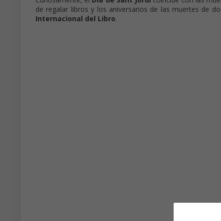
de regalar libros y los aniversarios de las muertes de do
Internacional del Libro
.