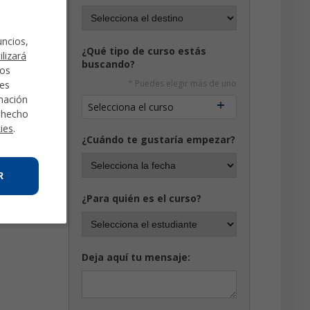
uncios,
¿Qué tipo de curso estás
ilizará
buscando?
mos
* Puedes elegir más de uno
des
rmación
Selecciona el curso
a hecho
kies
.
¿Cuándo te gustaría empezar?
R
¿Para quién es el curso?
Deja aquí tu mensaje: