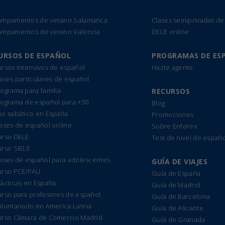
ampamentos de verano Salamanca
Clases semiprivadas de
ampamentos de verano Valencia
DELE online
URSOS DE ESPAÑOL
PROGRAMAS DE ES
rsos intensivos de español
Hazte agente
ases particulares de español
ograma para familia
RECURSOS
rograma de español para +50
Blog
ño sabático en España
Promociones
ases de español online
Sobre Enforex
urso DELE
Test de nivel de españo
urso SIELE
lases de español para adolescentes
GUÍA DE VIAJES
urso PCE/PAU
Guía de España
ácticas en España
Guía de Madrid
urso para profesores de español
Guía de Barcelona
luntariado en America Latina
Guía de Alicante
urso Cámara de Comercio Madrid
Guía de Granada