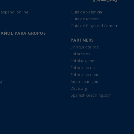
 español online
Guía de Valencia
Guía de México
Guía de Playa del Carmen
PAÑOL PARA GRUPOS
PARTNERS
Donquijote.org
Enforex.es
Enfolang.com
Enfocamp.es
Enfocamp.com
Amerispan.com
l
DELE.org
Spanish-teaching.com