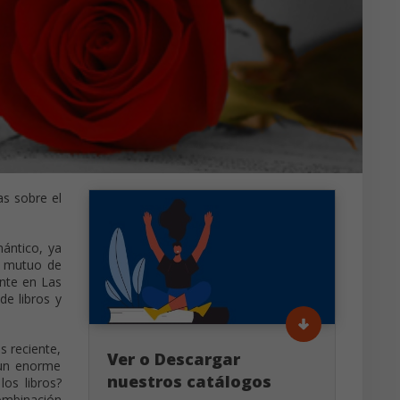
as sobre el
mántico, ya
o mutuo de
ente en Las
de libros y
s reciente,
Ver o Descargar
 un enorme
nuestros catálogos
los libros?
ombinación