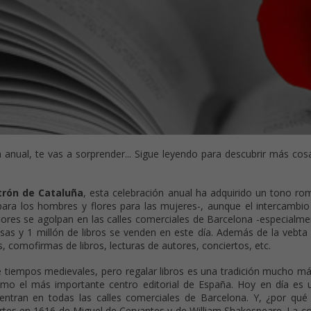
n anual, te vas a sorprender... Sigue leyendo para descubrir más cos
trón de Cataluña
, esta celebración anual ha adquirido un tono ro
 para los hombres y flores para las mujeres-, aunque el intercambi
flores se agolpan en las calles comerciales de Barcelona -especialm
sas y 1 millón de libros se venden en este día. Además de la vebta 
es, comofirmas de libros, lecturas de autores, conciertos, etc.
e tiempos medievales, pero regalar libros es una tradición mucho má
omo el más importante centro editorial de España. Hoy en día es
uentran en todas las calles comerciales de Barcelona. Y, ¿por qué 
rtes en 1616 de Miguel de Cervantes y de William Shakespeare. La c