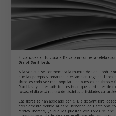
Si coincides en tu visita a Barcelona con esta celebració
Día of Sant Jordi.
A la vez que se conmemora la muerte de Sant Jordi,
pa
que las parejas y amantes intercambian regalos -libros
libros es cada vez más popular. Los puestos de libros y 
Ramblas- y las estadísticas estiman que 4 millones de ro
rosas, el día está repleto de distintas actividades cultural
Las flores se han asociado con el Día de Sant Jordi desd
posiblemente debido al papel histórico de Barcelona c
festival literario, ya que los puestos con libros se enc
Curiosamente, el
Día de Sant Jordi
coincide con las mue