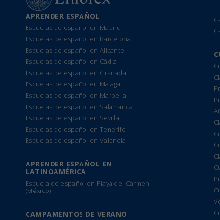
APRENDER ESPAÑOL
C
Escuelas de español en Madrid
C
Escuelas de español en Barcelona
Escuelas de español en Alicante
C
Escuelas de español en Cádiz
Cu
Escuelas de español en Granada
Cl
Escuelas de español en Málaga
Pr
Escuelas de español en Marbella
P
Escuelas de español en Salamanca
A
Escuelas de español en Sevilla
Cl
Escuelas de español en Tenerife
C
Escuelas de español en Valencia
C
C
APRENDER ESPAÑOL EN
C
LATINOAMÉRICA
Pr
Escuela de español en Playa del Carmen
C
(México)
Vo
C
CAMPAMENTOS DE VERANO