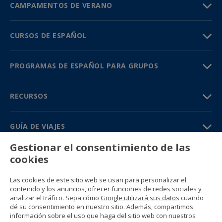
CAMPAMENTOS DE VERANO
CURSOS DE ESPAÑOL
PROGRAMAS DE ESPAÑOL PARA GRUPOS
RECURSOS
GUÍA DE VIAJES
Gestionar el consentimiento de las
PARTNERS
cookies
Contacto
Las cookies de este sitio web se usan para personalizar el
Precios y catálogos
contenido y los anuncios, ofrecer funciones de redes sociales y
(+34) 91 594 37 76
analizar el tráfico. Sepa cómo
Google utilizará sus datos
cuando
Gustavo Fernández Balbuena, 11
dé su consentimiento en nuestro sitio. Además, compartimos
28002 Madrid, Spain
información sobre el uso que haga del sitio web con nuestros