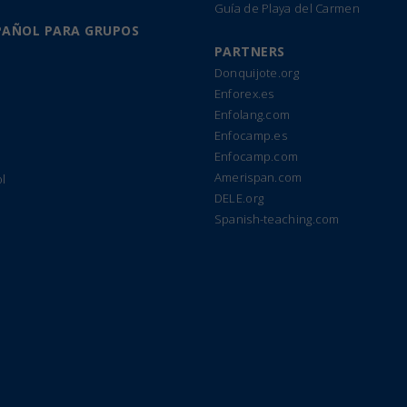
Guía de Playa del Carmen
PAÑOL PARA GRUPOS
PARTNERS
Donquijote.org
Enforex.es
Enfolang.com
Enfocamp.es
Enfocamp.com
Amerispan.com
l
DELE.org
Spanish-teaching.com