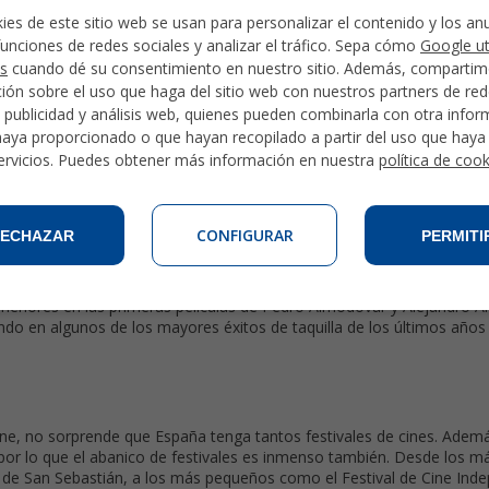
ies de este sitio web se usan para personalizar el contenido y los an
funciones de redes sociales y analizar el tráfico. Sepa cómo
Google ut
cine españoles y no mencionar a Pedro Almodóvar, al que algunos c
s
cuando dé su consentimiento en nuestro sitio. Además, comparti
lásicos como 'Mujeres al borde de un ataque de nervios' o 'Volver'. Ma
ión sobre el uso que haga del sitio web con nuestros partners de re
como en la sociedad española, propiciado por el fin de la dictadura d
, publicidad y análisis web, quienes pueden combinarla con otra info
haya proporcionado o que hayan recopilado a partir del uso que hay
ervicios. Puedes obtener más información en nuestra
política de coo
lementos importantes, y no podría haber una gran
película española
que España está llena de ellos! Algunos de los actores más conocidos
CONFIGURAR
ECHAZAR
PERMITI
ejores actores españoles, como es el caso de Penélope Cruz, Antoni
menores en las primeras películas de Pedro Almodóvar y Alejandro 
do en algunos de los mayores éxitos de taquilla de los últimos años
e, no sorprende que España tenga tantos festivales de cines. Ademá
 por lo que el abanico de festivales es inmenso también. Desde los 
ne de San Sebastián, a los más pequeños como el Festival de Cine Ind