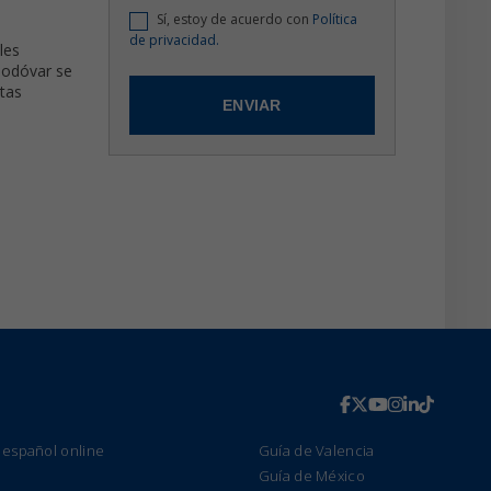
Sí, estoy de acuerdo con
Política
de privacidad.
les
modóvar se
stas
 español online
Guía de Valencia
Guía de México