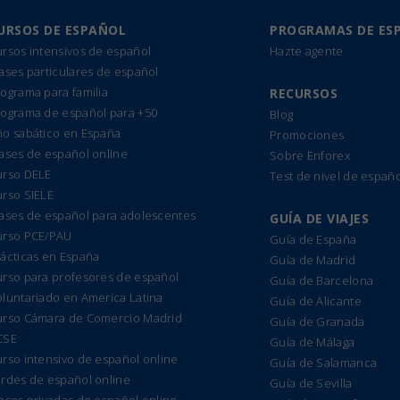
URSOS DE ESPAÑOL
PROGRAMAS DE ES
rsos intensivos de español
Hazte agente
ases particulares de español
ograma para familia
RECURSOS
rograma de español para +50
Blog
ño sabático en España
Promociones
ases de español online
Sobre Enforex
urso DELE
Test de nivel de españo
urso SIELE
lases de español para adolescentes
GUÍA DE VIAJES
urso PCE/PAU
Guía de España
ácticas en España
Guía de Madrid
urso para profesores de español
Guía de Barcelona
luntariado en America Latina
Guía de Alicante
urso Cámara de Comercio Madrid
Guía de Granada
CSE
Guía de Málaga
rso intensivo de español online
Guía de Salamanca
ardes de español online
Guía de Sevilla