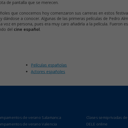
ota de pantalla que se merecen.
añoles que conocemos hoy comenzaron sus carreras en estos festiva
 y dándose a conocer. Algunas de las primeras películas de Pedro Al
 voz en persona, pues era muy caro añadirla a la película. Fueron e
undo del
cine español
.
Películas españolas
Actores españoles
ampamentos de verano Salamanca
Clases semiprivadas de
ampamentos de verano Valencia
DELE online