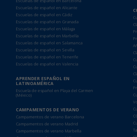
Escuelas de español en Barcelona
Escuelas de español en Alicante
C
Escuelas de español en Cádiz
Cu
Escuelas de español en Granada
Cl
Escuelas de español en Málaga
Pr
Escuelas de español en Marbella
P
Escuelas de español en Salamanca
A
Escuelas de español en Sevilla
Cl
Escuelas de español en Tenerife
C
Escuelas de español en Valencia
C
C
APRENDER ESPAÑOL EN
C
LATINOAMÉRICA
Pr
Escuela de español en Playa del Carmen
C
(México)
Vo
C
CAMPAMENTOS DE VERANO
C
Campamentos de verano Barcelona
Cu
Campamentos de verano Madrid
T
Campamentos de verano Marbella