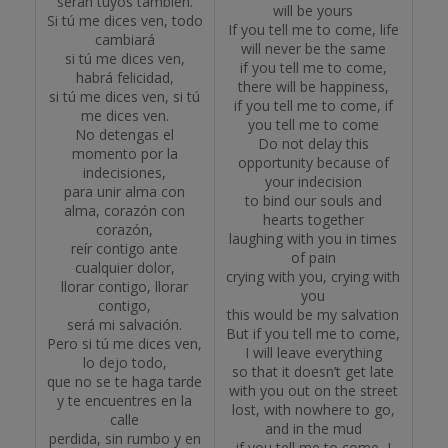
serán tuyos también.
will be yours
Si tú me dices ven, todo
If you tell me to come, life
cambiará
will never be the same
si tú me dices ven,
if you tell me to come,
habrá felicidad,
there will be happiness,
si tú me dices ven, si tú
if you tell me to come, if
me dices ven.
you tell me to come
No detengas el
Do not delay this
momento por la
opportunity because of
indecisiones,
your indecision
para unir alma con
to bind our souls and
alma, corazón con
hearts together
corazón,
laughing with you in times
reír contigo ante
of pain
cualquier dolor,
crying with you, crying with
llorar contigo, llorar
you
contigo,
this would be my salvation
será mi salvación.
But if you tell me to come,
Pero si tú me dices ven,
I will leave everything
lo dejo todo,
so that it doesn’t get late
que no se te haga tarde
with you out on the street
y te encuentres en la
lost, with nowhere to go,
calle
and in the mud
perdida, sin rumbo y en
if you tell me to come, I