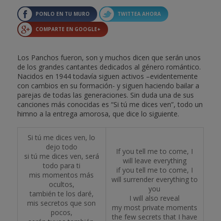
PONLO EN TU MURO
TWITTEA AHORA
COMPARTE EN GOOGLE+
Los Panchos fueron, son y muchos dicen que serán unos
de los grandes cantantes dedicados al género romántico.
Nacidos en 1944 todavía siguen activos –evidentemente
con cambios en su formación- y siguen haciendo bailar a
parejas de todas las generaciones. Sin duda una de sus
canciones más conocidas es “Si tú me dices ven”, todo un
himno a la entrega amorosa, que dice lo siguiente.
Si tú me dices ven, lo
dejo todo
If you tell me to come, I
si tú me dices ven, será
will leave everything
todo para ti
if you tell me to come, I
mis momentos más
will surrender everything to
ocultos,
you
también te los daré,
I will also reveal
mis secretos que son
my most private moments
pocos,
the few secrets that I have