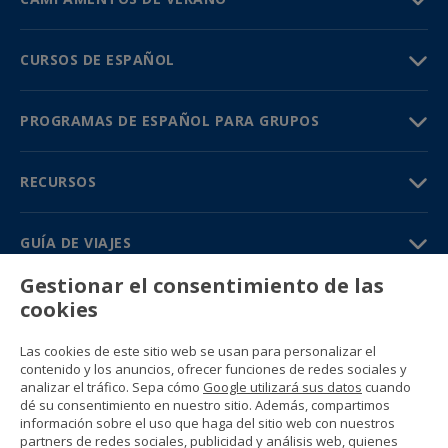
CURSOS DE ESPAÑOL
PROGRAMAS DE ESPAÑOL PARA GRUPOS
RECURSOS
GUÍA DE VIAJES
Gestionar el consentimiento de las
PARTNERS
cookies
Contacto
Las cookies de este sitio web se usan para personalizar el
Precios y catálogos
contenido y los anuncios, ofrecer funciones de redes sociales y
(+34) 91 594 37 76
analizar el tráfico. Sepa cómo
Google utilizará sus datos
cuando
Gustavo Fernández Balbuena, 11
dé su consentimiento en nuestro sitio. Además, compartimos
28002 Madrid, Spain
información sobre el uso que haga del sitio web con nuestros
partners de redes sociales, publicidad y análisis web, quienes