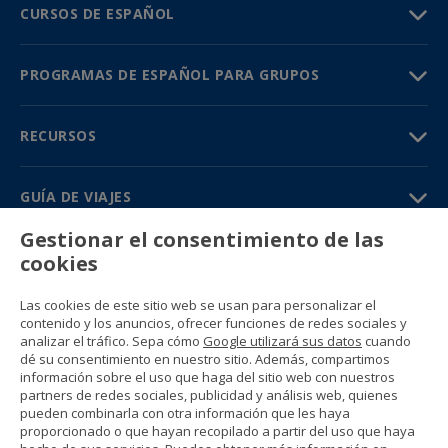
CURSOS DE ESPAÑOL
PROGRAMAS DE ESPAÑOL PARA GRUPOS
RECURSOS
GUÍA DE VIAJES
Gestionar el consentimiento de las
PARTNERS
cookies
Contacto
Las cookies de este sitio web se usan para personalizar el
Precios y catálogos
contenido y los anuncios, ofrecer funciones de redes sociales y
(+34) 91 594 37 76
analizar el tráfico. Sepa cómo
Google utilizará sus datos
cuando
Gustavo Fernández Balbuena, 11
dé su consentimiento en nuestro sitio. Además, compartimos
28002 Madrid, Spain
información sobre el uso que haga del sitio web con nuestros
partners de redes sociales, publicidad y análisis web, quienes
pueden combinarla con otra información que les haya
Sitemap
proporcionado o que hayan recopilado a partir del uso que haya
Condiciones generales