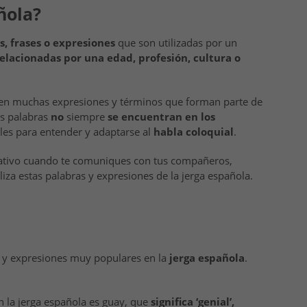
ñola?
, frases o expresiones
que son utilizadas por un
relacionadas por una edad, profesión, cultura o
sten muchas expresiones y términos que forman parte de
as palabras
no
siempre
se encuentran en los
es para entender y adaptarse al
habla coloquial
.
nativo cuando te comuniques con tus compañeros,
iliza estas palabras y expresiones de la jerga española.
s y expresiones muy populares en la
jerga española
.
 la jerga española es guay, que
significa ‘genial’,