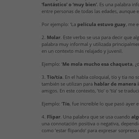
‘fantástico’ o ‘muy bien’
. Es una palabra in
entre personas de todas las edades, aunque e
Por ejemplo: ‘La
película estuvo guay
, me e
2.
Molar
. Este verbo se usa para decir que al
palabra muy informal y utilizada principalme
en un contexto más relajado y juvenil.
Ejemplo: ‘
Me mola mucho esa chaqueta
, ¿
3.
Tío/tía
. En el habla coloquial, tío y tía no
también se utilizan para
hablar de manera i
amigos. En este contexto, ‘tío’ o ‘tía’ se trad
Ejemplo: ‘
Tío
, fue increíble lo que pasó ayer e
4.
Flipar
. Una palabra que se usa cuando
alg
una connotación positiva o negativa, depend
como ‘estar flipando’ para expresar sorpresa 