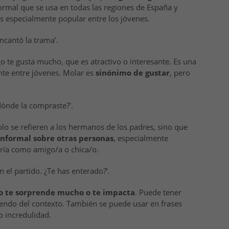
formal que se usa en todas las regiones de España y
s especialmente popular entre los jóvenes.
ncantó la trama’.
go te gusta mucho, que es atractivo o interesante. Es una
nte entre jóvenes. Molar es
sinónimo de gustar
, pero
dónde la compraste?'.
 solo se refieren a los hermanos de los padres, sino que
nformal sobre otras personas
, especialmente
uciría como amigo/a o chica/o.
n el partido. ¿Te has enterado?’.
o te sorprende mucho o te impacta
. Puede tener
iendo del contexto. También se puede usar en frases
o incredulidad.