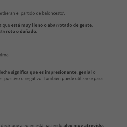
rdieran el partido de baloncesto’.
ca que
está muy lleno o abarrotado de gente
.
stá
roto o dañado
.
alma'.
 leche
significa que es impresionante, genial
o
r positivo o negativo. También puede utilizarse para
a decir que alguien está haciendo
algo muy atrevido,