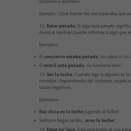
sorpresa o asombro.
Ejemplo: ‘¡Qué fuerte! No me esperaba que pe
12.
Estar petado.
Si algo está petado signifi
Aunque también puede referirse a algo que e
Ejemplos:
El
concierto estaba petado
, no cabía ni un 
El
móvil está petado
, no funciona bien'.
13.
Ser la leche
. Cuando algo o alguien es la
increíble. Dependiendo del contexto, puede se
cosas negativas.
Ejemplos:
Esa chica es la leche
jugando al fútbol'.
Siempre llegas tardes, ¡
eres la leche
!'.
14.
Estar to' loco
. Esta expresión se usa par