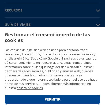
RECURSOS
GUÍA DE VIAJES
Gestionar el consentimiento de las
PARTNERS
cookies
Contacto
Las cookies de este sitio web se usan para personalizar el
Precios y catálogos
contenido y los anuncios, ofrecer funciones de redes sociales y
(+34) 91 594 37 76
analizar el tráfico. Sepa cómo
Google utilizará sus datos
cuando
Gustavo Fernández Balbuena, 11
dé su consentimiento en nuestro sitio. Además, compartimos
28002 Madrid, Spain
información sobre el uso que haga del sitio web con nuestros
partners de redes sociales, publicidad y análisis web, quienes
pueden combinarla con otra información que les haya
Sitemap
proporcionado o que hayan recopilado a partir del uso que haya
Condiciones generales
hecho de sus servicios. Puedes obtener más información en
Política de privacidad
nuestra
política de cookies
.
Política de cookies
© 1989 -
2026 Ideal Education Group S.L.
(CIF B-79946729) Todos los derechos
PERMITIR
reservados.
Aviso legal
.