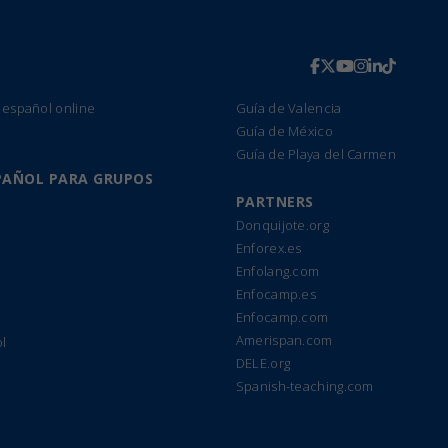
 español online
Guía de Valencia
Guía de México
Guía de Playa del Carmen
PAÑOL PARA GRUPOS
PARTNERS
Donquijote.org
Enforex.es
Enfolang.com
Enfocamp.es
Enfocamp.com
Amerispan.com
l
DELE.org
Spanish-teaching.com