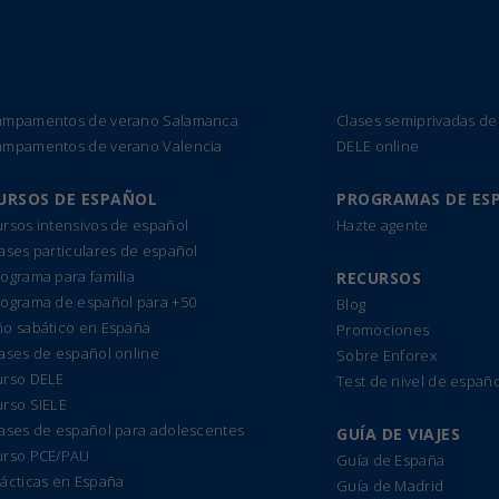
ampamentos de verano Salamanca
Clases semiprivadas de
ampamentos de verano Valencia
DELE online
URSOS DE ESPAÑOL
PROGRAMAS DE ES
rsos intensivos de español
Hazte agente
ases particulares de español
ograma para familia
RECURSOS
rograma de español para +50
Blog
ño sabático en España
Promociones
ases de español online
Sobre Enforex
urso DELE
Test de nivel de españo
urso SIELE
lases de español para adolescentes
GUÍA DE VIAJES
urso PCE/PAU
Guía de España
ácticas en España
Guía de Madrid