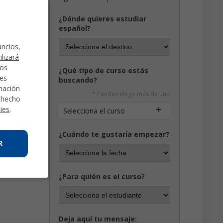
¿Dónde quieres estudiar
español?
uncios,
ilizará
mos
¿Qué tipo de curso estás
des
buscando?
rmación
* Puedes elegir más de uno
a hecho
kies
.
Selecciona el curso
¿Cuándo te gustaría empezar?
R
¿Para quién es el curso?
Deja aquí tu mensaje: