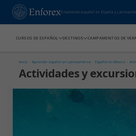
Enseñando español en España y Latinoamé
CURSOS DE ESPAÑOL
DESTINOS
CAMPAMENTOS DE VER
Inicio
/
Aprender español en Latinoamérica
/
Español en México
/
Act
Actividades y excursi