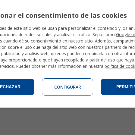
Actividades en Cuba
Actividades en Ecuador
ionar el consentimiento de las cookies
Actividades en Guatemala
Actividades en Perú
ies de este sitio web se usan para personalizar el contenido y los an
Actividades en la República Dominicana
funciones de redes sociales y analizar el tráfico. Sepa cómo
Google ut
s
cuando dé su consentimiento en nuestro sitio. Además, comparti
ión sobre el uso que haga del sitio web con nuestros partners de re
, publicidad y análisis web, quienes pueden combinarla con otra info
haya proporcionado o que hayan recopilado a partir del uso que hay
ervicios. Puedes obtener más información en nuestra
política de coo
CONFIGURAR
ECHAZAR
PERMITI