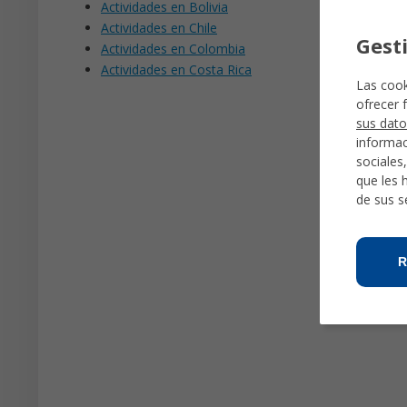
Actividades en Bolivia
Actividades en Chile
Gest
Actividades en Colombia
Actividades en Costa Rica
Las cook
ofrecer 
sus dato
informac
sociales
que les 
de sus s
R