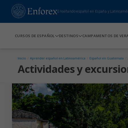
Enseñando español en España y Latinoamé
CURSOS DE ESPAÑOL
DESTINOS
CAMPAMENTOS DE VER
Inicio
/
Aprender español en Latinoamérica
/
Español en Guatemala
/
Actividades y excursi