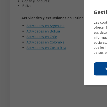
Copán (Honduras)
Belize
Gest
Actividades y excursiones en Latinoamérica
Las cook
Actividades en Argentina
ofrecer 
Actividades en Bolivia
sus dato
Actividades en Chile
informac
Actividades en Colombia
sociales
que les 
Actividades en Costa Rica
de sus s
R