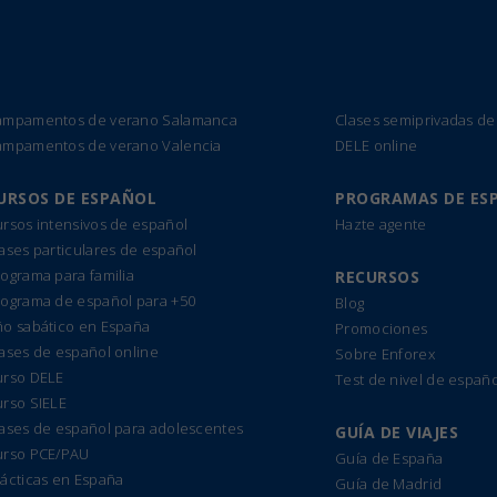
ampamentos de verano Salamanca
Clases semiprivadas de
ampamentos de verano Valencia
DELE online
URSOS DE ESPAÑOL
PROGRAMAS DE ES
rsos intensivos de español
Hazte agente
ases particulares de español
ograma para familia
RECURSOS
rograma de español para +50
Blog
ño sabático en España
Promociones
ases de español online
Sobre Enforex
urso DELE
Test de nivel de españo
urso SIELE
lases de español para adolescentes
GUÍA DE VIAJES
urso PCE/PAU
Guía de España
ácticas en España
Guía de Madrid