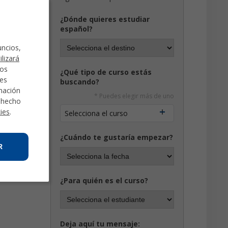
¿Dónde quieres estudiar
español?
uncios,
ilizará
mos
¿Qué tipo de curso estás
des
buscando?
rmación
* Puedes elegir más de uno
a hecho
kies
.
Selecciona el curso
¿Cuándo te gustaría empezar?
R
¿Para quién es el curso?
Deja aquí tu mensaje: