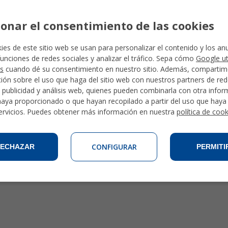
ionar el consentimiento de las cookies
ies de este sitio web se usan para personalizar el contenido y los an
Actividades en Cuba
funciones de redes sociales y analizar el tráfico. Sepa cómo
Google ut
Actividades en Ecuador
s
cuando dé su consentimiento en nuestro sitio. Además, comparti
Actividades en Méjico
ión sobre el uso que haga del sitio web con nuestros partners de re
Actividades en Perú
, publicidad y análisis web, quienes pueden combinarla con otra info
haya proporcionado o que hayan recopilado a partir del uso que hay
Actividades en la República Dominicana
ervicios. Puedes obtener más información en nuestra
política de coo
CONFIGURAR
ECHAZAR
PERMITI