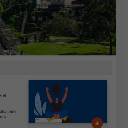
e el
illo para
ancia