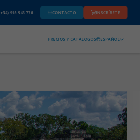
(+34) 915 943 776
CONTACTO
INSCRÍBETE
ESPAÑOL
PRECIOS Y CATÁLOGOS