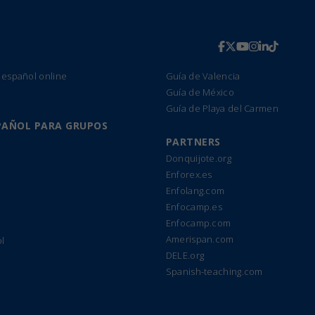
 español online
Guía de Valencia
Guía de México
Guía de Playa del Carmen
PAÑOL PARA GRUPOS
PARTNERS
Donquijote.org
Enforex.es
Enfolang.com
Enfocamp.es
Enfocamp.com
Amerispan.com
l
DELE.org
Spanish-teaching.com