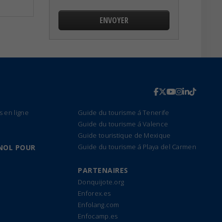
s en ligne
Guide du tourisme á Tenerife
Guide du tourisme á Valence
Guide touristique de Mexique
Guide du tourisme á Playa del Carmen
NOL POUR
PARTENAIRES
Donquijote.org
Enforex.es
Enfolang.com
Enfocamp.es