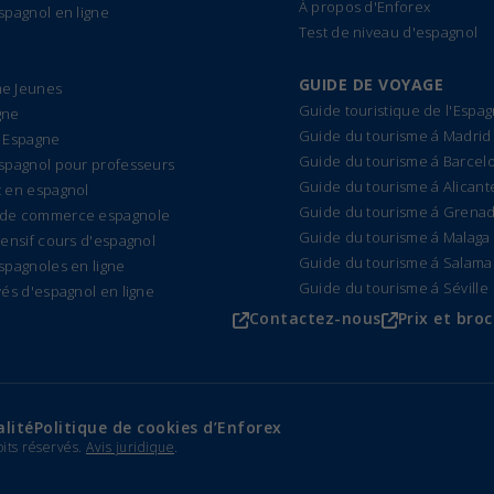
À propos d'Enforex
spagnol en ligne
Test de niveau d'espagnol
GUIDE DE VOYAGE
e Jeunes
Guide touristique de l'Espa
gne
Guide du tourisme á Madrid
 Espagne
Guide du tourisme á Barcel
spagnol pour professeurs
Guide du tourisme á Alicant
 en espagnol
Guide du tourisme á Grena
de commerce espagnole
Guide du tourisme á Malaga
tensif cours d'espagnol
Guide du tourisme á Salam
spagnoles en ligne
Guide du tourisme á Séville
vés d'espagnol en ligne
Contactez-nous
Prix et bro
alité
Politique de cookies d’Enforex
oits réservés.
Avis juridique
.