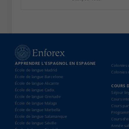
APPRENDRE L'ESPAGNOL EN ESPAGNE
Colonies
École de langue Madrid
Colonies 
École de langue Barcelone
École de langue Alicante
COURS 
École de langue Cadix
Séjour li
École de langue Grenade
Cours int
École de langue Malaga
Cours par
École de langue Marbella
Programme
École de langue Salamanque
Cours d'e
École de langue Séville
Année sa