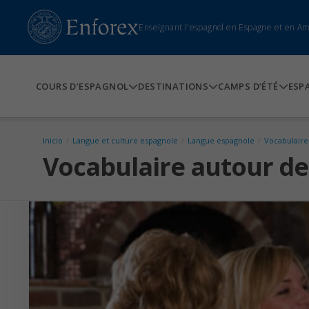
Enseignant l'espagnol en Espagne et en A
COURS D’ESPAGNOL
DESTINATIONS
CAMPS D’ÉTÉ
ESP
Inicio
/
Langue et culture espagnole
/
Langue espagnole
/
Vocabulaire
Vocabulaire autour de