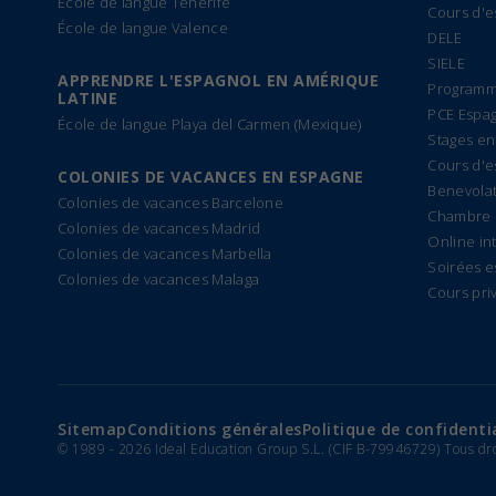
École de langue Ténérife
Cours d'e
École de langue Valence
DELE
SIELE
APPRENDRE L'ESPAGNOL EN AMÉRIQUE
Programm
LATINE
PCE Espa
École de langue Playa del Carmen (Mexique)
Stages en
Cours d'e
COLONIES DE VACANCES EN ESPAGNE
Benevolat
Colonies de vacances Barcelone
Chambre 
Colonies de vacances Madrid
Online in
Colonies de vacances Marbella
Soirées e
Colonies de vacances Malaga
Cours pri
Sitemap
Conditions générales
Politique de confidenti
© 1989 -
2026 Ideal Education Group S.L. (CIF B-79946729) Tous dr