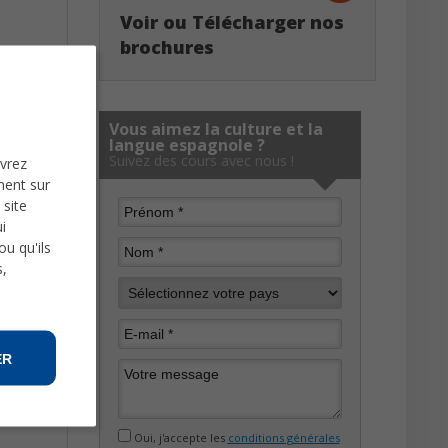
Voir ou Télécharger nos
brochures
Vous aimez la culture et la
langue espagnole ?
Suivez des cours avec nous !
uvrez
ment sur
 site
i
u qu'ils
s,
ER
Oui, j'accepte les
conditions générales