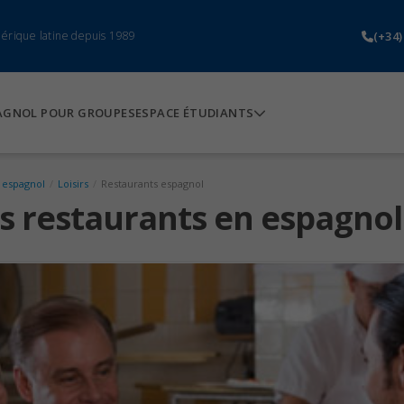
(+34)
mérique latine depuis 1989
AGNOL POUR GROUPES
ESPACE ÉTUDIANTS
 espagnol
/
Loisirs
/
Restaurants espagnol
s restaurants en espagnol