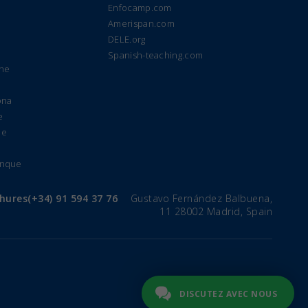
Enfocamp.com
Amerispan.com
DELE.org
Spanish-teaching.com
gne
ona
e
de
anque
chures
(+34) 91 594 37 76
Gustavo Fernández Balbuena,
11 28002 Madrid, Spain
DISCUTEZ AVEC NOUS