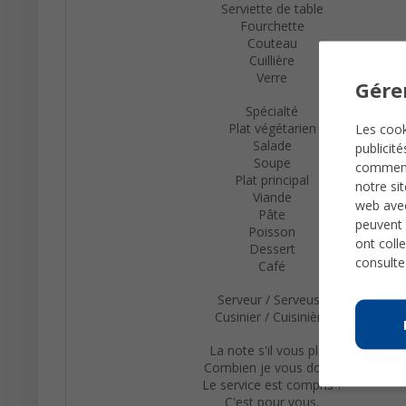
Serviette de table
Fourchette
Couteau
Cuillière
Verre
Gére
Spécialté
Plat végétarien
Les cook
Salade
publicit
Soupe
comme
Plat principal
notre si
Viande
web avec
Pâte
peuvent 
Poisson
ont colle
Dessert
consulte
Café
Serveur / Serveuse
Cusinier / Cuisinière
La note s'il vous plaît.
Combien je vous dois ?
Le service est compris ?
C'est pour vous.