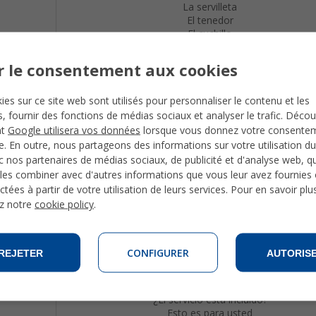
La servilleta
El tenedor
El cuchillo
La cucharra
El vaso
r le consentement aux cookies
La especialidad
Un plato vegetariano
ies sur ce site web sont utilisés pour personnaliser le contenu et les
La ensalada
és, fournir des fonctions de médias sociaux et analyser le trafic. Déco
La sopa
nt
Google utilisera vos données
lorsque vous donnez votre consente
El plato principal
te. En outre, nous partageons des informations sur votre utilisation du
La carne
 nos partenaires de médias sociaux, de publicité et d'analyse web, qu
La pasta
les combiner avec d'autres informations que vous leur avez fournies o
El pescado
ctées à partir de votre utilisation de leurs services. Pour en savoir plu
El postre
z notre
cookie policy
.
El café
El camarero / la camarera
El cocinero / la cocinera
CONFIGURER
REJETER
AUTORIS
La cuenta, por favor.
¿Cuánto le debo?
¿El servicio está incluído?
Esto es para usted