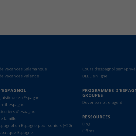
 de vacances Salamanque
Cours d'espagnol semi-privé
de vacances Valence
DELE en ligne
D'ESPAGNOL
PROGRAMMES D'ESPAG
GROUPES
nguistique en Espagne
Devenez notre agent
ensif espagnol
ticuliers d'espagnol
RESSOURCES
 famille
Blog
spagnol en Espagne pour seniors (+50)
Offres
bbatique Espagne