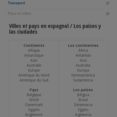
Transport
Pays et villes
Villes et pays en espagnol / Los paises y
las ciudades
Continents
Los continentes
Afrique
África
Antarctique
Antártida
Asie
Asia
Australie
Australia
Europe
Europa
Amérique du Nord
Norteamérica
Amérique du Sud
Sudamérica
Pays
Los países
Belgique
Bélgica
Brésil
Brasil
Danemark
Dinamarca
Egypte
Egipto
Angleterre
Inglaterra