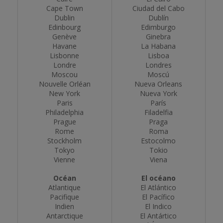
Cape Town
Ciudad del Cabo
Dublin
Dublín
Edinbourg
Edimburgo
Genève
Ginebra
Havane
La Habana
Lisbonne
Lisboa
Londre
Londres
Moscou
Moscú
Nouvelle Orléan
Nueva Orleans
New York
Nueva York
Paris
París
Philadelphia
Filadelfia
Prague
Praga
Rome
Roma
Stockholm
Estocolmo
Tokyo
Tokio
Vienne
Viena
Océan
El océano
Atlantique
El Atlántico
Pacifique
El Pacífico
Indien
El Indico
Antarctique
El Antártico