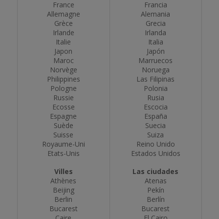
France
Francia
Allemagne
Alemania
Grèce
Grecia
Irlande
Irlanda
Italie
Italia
Japon
Japón
Maroc
Marruecos
Norvège
Noruega
Philippines
Las Filipinas
Pologne
Polonia
Russie
Rusia
Ecosse
Escocia
Espagne
España
Suède
Suecia
Suisse
Suiza
Royaume-Uni
Reino Unido
Etats-Unis
Estados Unidos
Villes
Las ciudades
Athènes
Atenas
Beijing
Pekín
Berlin
Berlín
Bucarest
Bucarest
Caire
El Cairo