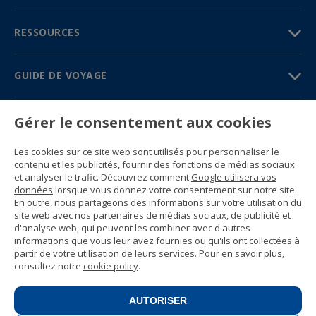
RESSOURCES
GUIDE DE VOYAGE
PARTENAIRES
Gérer le consentement aux cookies
Contactez-nous
Les cookies sur ce site web sont utilisés pour personnaliser le
Prix et brochures
contenu et les publicités, fournir des fonctions de médias sociaux
(+34) 91 594 37 76
et analyser le trafic. Découvrez comment
Google utilisera vos
Gustavo Fernández Balbuena, 11
données
lorsque vous donnez votre consentement sur notre site.
28002 Madrid, Spain
En outre, nous partageons des informations sur votre utilisation du
site web avec nos partenaires de médias sociaux, de publicité et
d'analyse web, qui peuvent les combiner avec d'autres
Sitemap
informations que vous leur avez fournies ou qu'ils ont collectées à
Conditions générales
partir de votre utilisation de leurs services. Pour en savoir plus,
Politique de confidentialité
consultez notre
cookie policy
.
Politique de cookies d’Enforex
© 1989 -
2026 Ideal Education Group S.L.
(CIF B-79946729) Tous droits réservés.
AUTORISER
Avis juridique
.