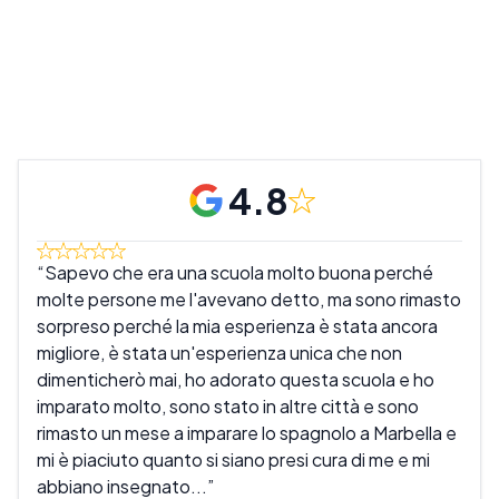
4.8
Sapevo che era una scuola molto buona perché
Que
molte persone me l'avevano detto, ma sono rimasto
scuo
sorpreso perché la mia esperienza è stata ancora
dell
migliore, è stata un'esperienza unica che non
comp
dimenticherò mai, ho adorato questa scuola e ho
aiut
imparato molto, sono stato in altre città e sono
ben 
rimasto un mese a imparare lo spagnolo a Marbella e
da c
mi è piaciuto quanto si siano presi cura di me e mi
che 
abbiano insegnato...
sicu