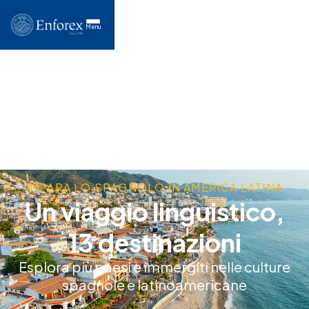
Menu
IMPARA LO SPAGNOLO IN AMERICA LATINA
Un viaggio linguistico,
13 destinazioni
Esplora più paesi e immergiti nelle culture
spagnole e latinoamericane