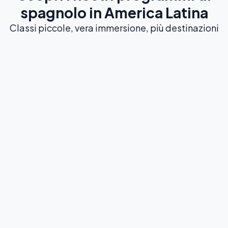
spagnolo in America Latina
Classi piccole, vera immersione, più destinazioni
I più popolari
Corsi intensivi
DA 4 A 30 LEZIONI DI SPAGNOLO A SETTIMANA
Accelera la tua padronanza con i nostri
programmi più popolari, inclusi corsi di gruppo e