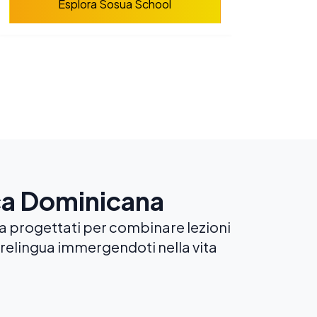
Esplora Sosua School
ica Dominicana
na progettati per combinare lezioni
drelingua immergendoti nella vita