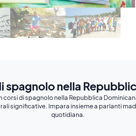
i di spagnolo nella Repubbl
 con corsi di spagnolo nella Repubblica Dominica
rali significative. Impara insieme a parlanti ma
quotidiana.