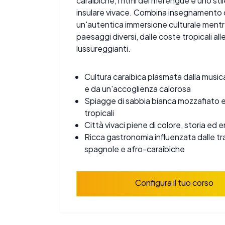
caraibiche, i ritmi del merengue e uno stile
insulare vivace. Combina insegnamento d
un'autentica immersione culturale mentr
paesaggi diversi, dalle coste tropicali a
lussureggianti.
Cultura caraibica plasmata dalla music
e da un'accoglienza calorosa
Spiagge di sabbia bianca mozzafiato 
tropicali
Città vivaci piene di colore, storia ed 
Ricca gastronomia influenzata dalle tra
spagnole e afro-caraibiche
Configura il tuo corso