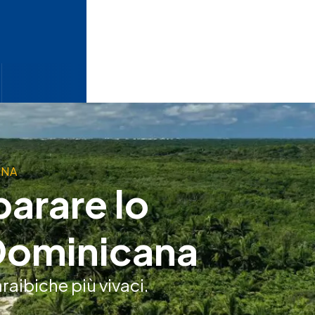
ANA
parare lo
 Dominicana
raibiche più vivaci.