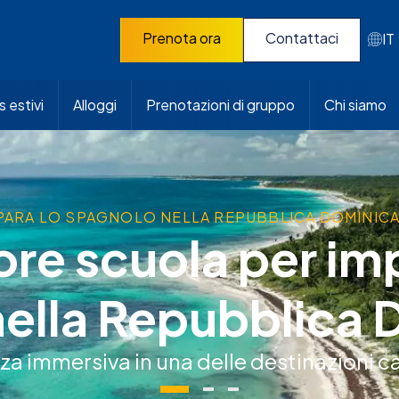
Prenota ora
Contattaci
IT
 estivi
Alloggi
Prenotazioni di gruppo
Chi siamo
PARA LO SPAGNOLO NELLA REPUBBLICA DOMINIC
ore scuola per im
ella Repubblica
a immersiva in una delle destinazioni ca