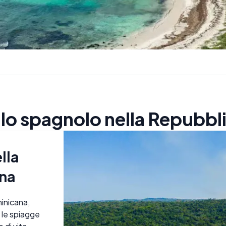
 lo spagnolo nella Repubb
lla
na
inicana,
 le spiagge