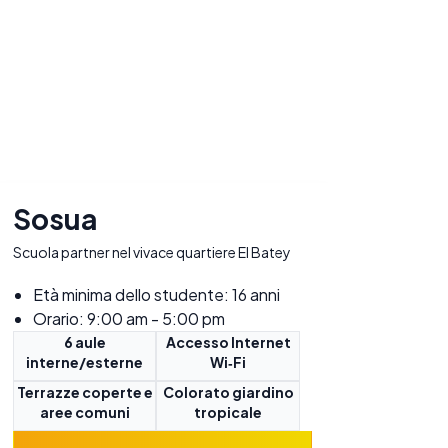
Sosua
Scuola partner nel vivace quartiere El Batey
Età minima dello studente: 16 anni
Orario: 9:00 am - 5:00 pm
6 aule
Accesso Internet
interne/esterne
Wi‑Fi
Terrazze coperte e
Colorato giardino
aree comuni
tropicale