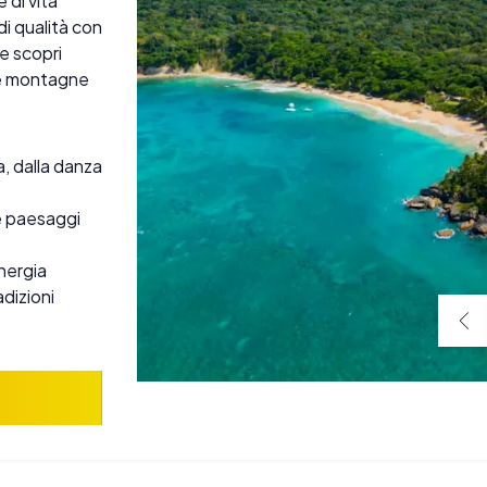
 di vita
i qualità con
e scopri
lle montagne
a, dalla danza
e paesaggi
energia
dizioni