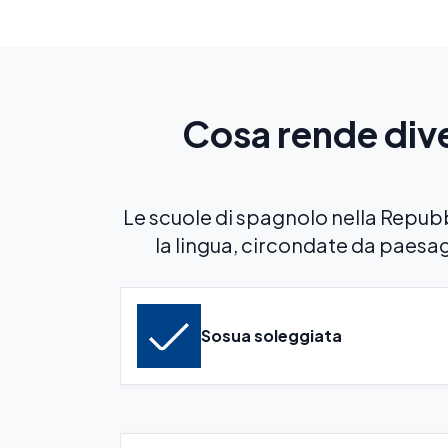
Cosa rende dive
Le scuole di spagnolo nella Rep
la lingua, circondate da paesag
Sosua soleggiata