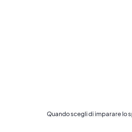
Costruisci una solida base in spagnolo
con il nostro corso più popolare ed
equilibrato
Prenota ora
Quando scegli di imparare lo s