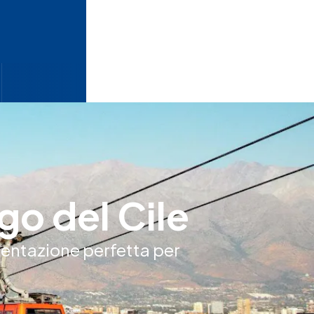
go del Cile
entazione perfetta per