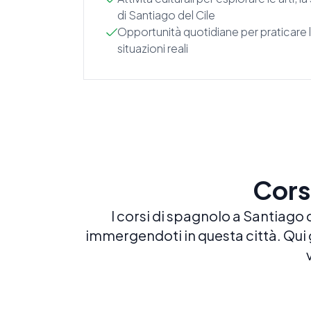
di Santiago del Cile
Opportunità quotidiane per praticare 
situazioni reali
Corsi
I corsi di spagnolo a Santiago 
immergendoti in questa città. Qui g
Spagnolo intensivo 20
20 LEZIONI A SETTIMANA