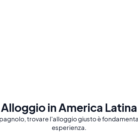
Lezioni personalizzate per aiutarti a
progredire al tuo ritmo con un insegnante
dedicato.
Prenota ora
Alloggio in America Latina
pagnolo, trovare l'alloggio giusto è fondamentale
esperienza.