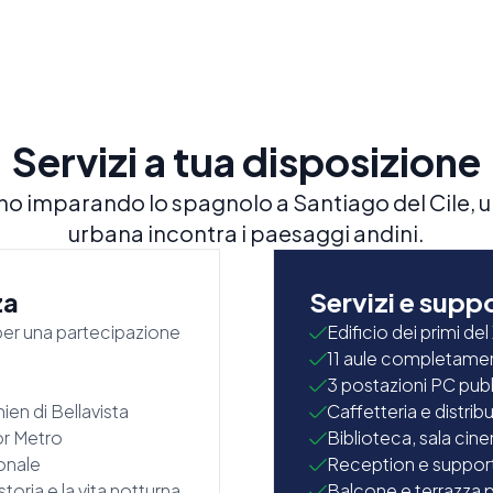
Servizi a tua disposizione
no imparando lo spagnolo a Santiago del Cile, u
urbana incontra i paesaggi andini.
za
Servizi e supp
 per una partecipazione
Edificio dei primi de
11 aule completamen
3 postazioni PC pub
en di Bellavista
Caffetteria e distrib
or Metro
Biblioteca, sala cin
onale
Reception e support
 storia e la vita notturna
Balcone e terrazza per