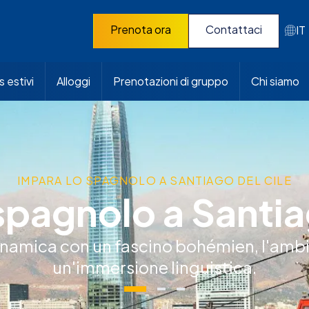
Prenota ora
Contattaci
IT
 estivi
Alloggi
Prenotazioni di gruppo
Chi siamo
IMPARA LO SPAGNOLO A SANTIAGO DEL CILE
spagnolo a Santia
inamica con un fascino bohémien, l'ambi
un'immersione linguistica.