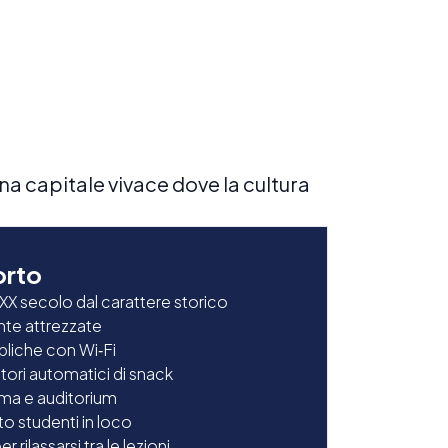
na capitale vivace dove la cultura
orto
l XX secolo dal carattere storico
te attrezzate
bliche con Wi‑Fi
utori automatici di snack
ema e auditorium
o studenti in loco
 rilassarsi tra le lezioni