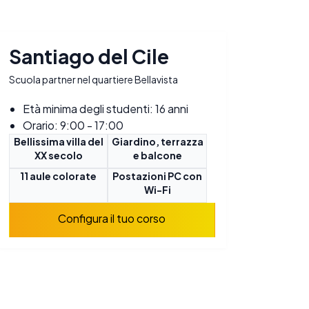
Santiago del Cile
Scuola partner nel quartiere Bellavista
Età minima degli studenti: 16 anni
Orario: 9:00 - 17:00
Bellissima villa del
Giardino, terrazza
XX secolo
e balcone
11 aule colorate
Postazioni PC con
Wi-Fi
Configura il tuo corso