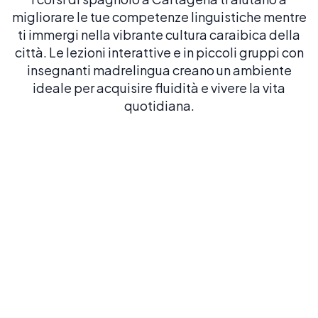
migliorare le tue competenze linguistiche mentre
ti immergi nella vibrante cultura caraibica della
città. Le lezioni interattive e in piccoli gruppi con
insegnanti madrelingua creano un ambiente
ideale per acquisire fluidità e vivere la vita
quotidiana.
Spagnolo intensivo 20
20 LEZIONI A SETTIMANA
Costruisci una solida base in spagnolo con il
nostro corso più popolare ed equilibrato
Prenota ora