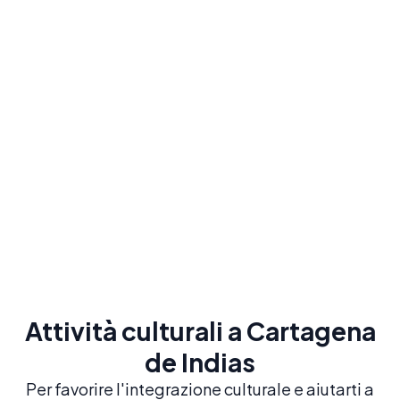
Famiglie ospitanti
Vivi al massimo la cultura locale e pratica lo
spagnolo tutto il giorno
Da
220
$
/ settimana
Scopri le famiglie ospitanti
Attività culturali a Cartagena
de Indias
Per favorire l'integrazione culturale e aiutarti a