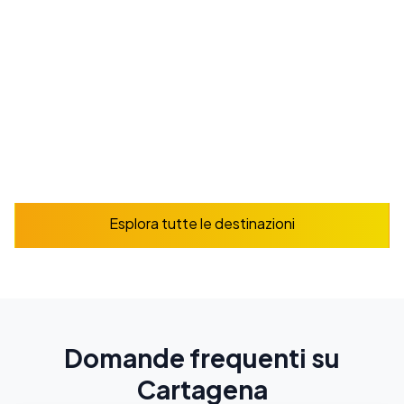
Da
225
$
/ settimana
Prenota ora
Esplora
Esplora tutte le destinazioni
Domande frequenti su
Cartagena