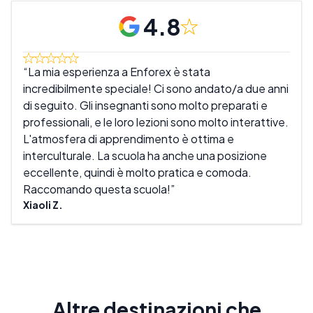
4.8
La mia esperienza a Enforex è stata
Mi 
incredibilmente speciale! Ci sono andato/a due anni
sono
di seguito. Gli insegnanti sono molto preparati e
inse
professionali, e le loro lezioni sono molto interattive.
mio 
L'atmosfera di apprendimento è ottima e
scuo
interculturale. La scuola ha anche una posizione
rila
eccellente, quindi è molto pratica e comoda.
È un
Raccomando questa scuola!
Mike
Xiaoli Z.
Altre destinazioni che