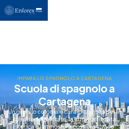
Menu
IMPARA LO SPAGNOLO A CARTAGENA
Scuola di spagnolo a
Cartagena
Un gioiello coloniale caraibico noto per le
sue strade colorate, la città fortificata
storica e l'atmosfera costiera vivace