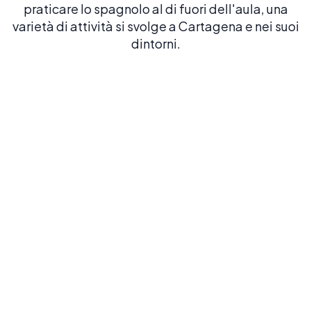
praticare lo spagnolo al di fuori dell'aula, una
varietà di attività si svolge a Cartagena e nei suoi
dintorni.
Visita il Castello San Felipe
Esplora una delle più impressionanti fortezze coloniali
spagnole dell'America Latina e goditi viste panoramiche
sulla città.