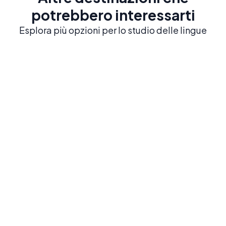
potrebbero interessarti
Esplora più opzioni per lo studio delle lingue
Playa del Carmen
Studia spagnolo nei Caraibi messicani vicino a
rovine Maya e cenotes.