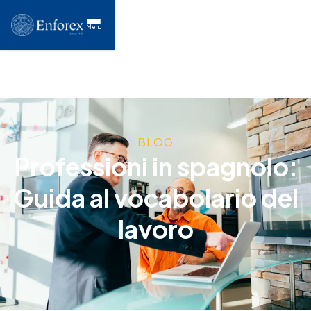
Menu
BLOG
Professioni in spagnolo:
Guida al vocabolario del
lavoro