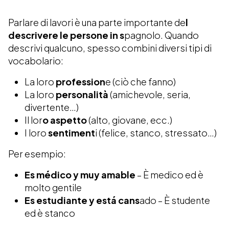
Parlare di lavori è una parte importante de
l
descrivere le persone in s
pagnolo. Quando
descrivi qualcuno, spesso combini diversi tipi di
vocabolario:
La loro
profession
e (ciò che fanno)
La loro
personalità
(amichevole, seria,
divertente…)
Il lor
o aspetto
(alto, giovane, ecc.)
I loro
sentiment
i (felice, stanco, stressato…)
Per esempio:
Es médico y muy amable
– È medico ed è
molto gentile
Es estudiante y está cans
ado – È studente
ed è stanco