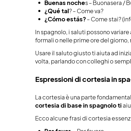
Buenas noche
s – Buonasera / 
¿Qué tal
? – Come va?
¿Cómo estás?
– Come stai? (in
In spagnolo, i saluti possono variar
formali o nelle prime ore del giorno
Usare il saluto giusto ti aiuta ad in
volta, parlando con colleghi o semp
Espressioni di cortesia in sp
La cortesia è una parte fondamental
cortesia di base in spagnolo ti
aiu
Ecco alcune frasi di cortesia essenzi
Por favor –
Per favore