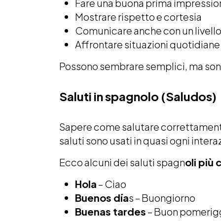
Fare una buona prima impressio
Mostrare rispetto e cortesia
Comunicare anche con un livello
Affrontare situazioni quotidiane
Possono sembrare semplici, ma sono i
Saluti in spagnolo (Saludos)
Sapere come salutare correttamente 
saluti sono usati in quasi ogni inter
Ecco alcuni dei saluti spagn
oli più
Hola
– Ciao
Buenos día
s – Buongiorno
Buenas tardes
– Buon pomerig