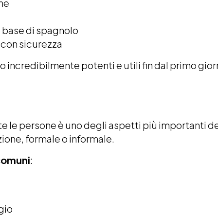
ne
 base di spagnolo
 con sicurezza
ncredibilmente potenti e utili fin dal primo gior
le persone è uno degli aspetti più importanti de
azione, formale o informale.
 comuni
:
gio