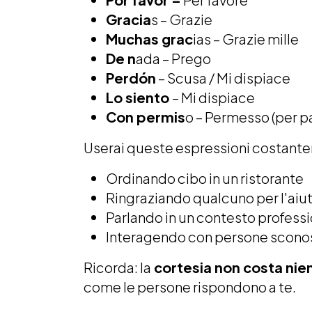
Gracia
s – Grazie
Muchas grac
ias – Grazie mille
De n
ada – Prego
Perdón
– Scusa / Mi dispiace
Lo siento
– Mi dispiace
Con permis
o – Permesso (per p
Userai queste espressioni costanteme
Ordinando cibo in un ristorante
Ringraziando qualcuno per l'aiu
Parlando in un contesto profess
Interagendo con persone scono
Ricorda: la
cortesia non costa nie
come le persone rispondono a te.