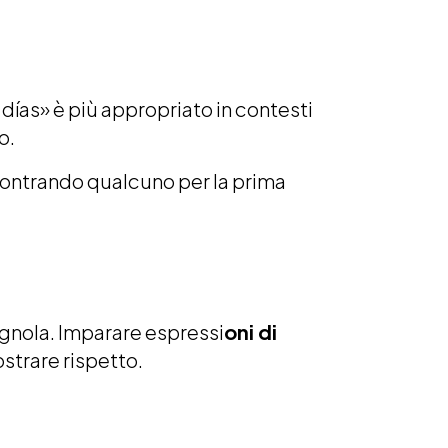
días» è più appropriato in contesti
o.
incontrando qualcuno per la prima
agnola. Imparare espressi
oni di
ostrare rispetto.