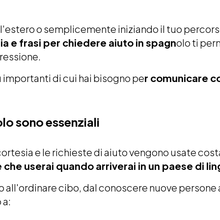
ll'estero o semplicemente iniziando il tuo perco
sia e frasi per chiedere aiuto in spagn
olo ti pe
ressione.
ù importanti di cui hai bisogno pe
r comunicare co
lo sono essenziali
i cortesia e le richieste di aiuto vengono usate co
 che userai quando arriverai in un paese di li
o all'ordinare cibo, dal conoscere nuove persone a
 a: