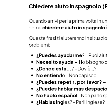
Chiedere aiuto in spagnolo (
Quando arrivi per la prima volta in u
come
chiedere aiuto in spagnolo
Queste frasi ti aiuteranno in situaz
problemi:
¿Puedes ayudarme
? – Puoi ai
Necesito ayuda – H
o bisogno d
¿Dónde está...
? – Dov'è...?
No entien
do – Non capisco
¿Puedes repetir, por favor? –
¿Puedes hablar más despaci
No hablo españo
l – Non parlo 
¿Hablas ingl
és? – Parli inglese?