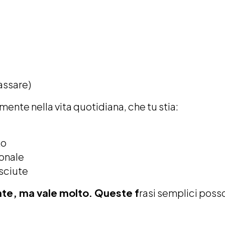
assare)
nte nella vita quotidiana, che tu stia:
to
ionale
sciute
nte, ma vale molto. Queste f
rasi semplici poss