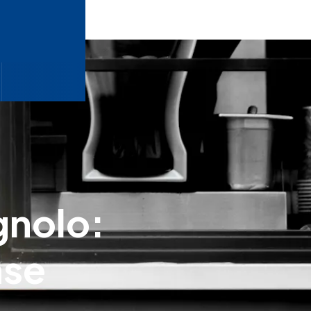
agnolo:
ase