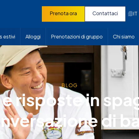
Prenota ora
Contattaci
IT
 estivi
Alloggi
Prenotazioni di gruppo
Chi siamo
BLOG
 e risposte in sp
nversazione di b