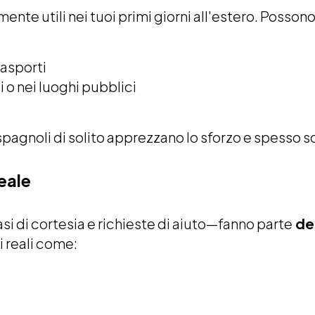
te utili nei tuoi primi giorni all'estero. Possono 
rasporti
 o nei luoghi pubblici
spagnoli di solito apprezzano lo sforzo e spesso son
reale
si di cortesia e richieste di aiuto—fanno parte
del
ni reali come: