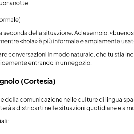
Buonanotte
formale)
e a seconda della situazione. Ad esempio, «buenos 
, mentre «hola» è più informale e ampiamente usat
iziare conversazioni in modo naturale, che tu stia 
licemente entrando in un negozio.
agnolo (Cortesía)
e della comunicazione nelle culture di lingua sp
terà a districarti nelle situazioni quotidiane e a m
ali: