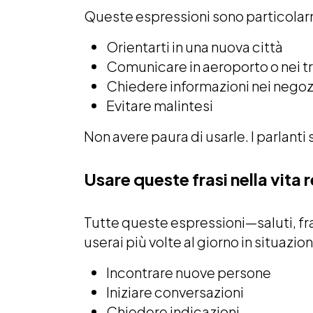
Queste espressioni sono particolarmen
Orientarti in una nuova città
Comunicare in aeroporto o nei t
Chiedere informazioni nei negozi
Evitare malintesi
Non avere paura di usarle. I parlanti 
Usare queste frasi nella vita 
Tutte queste espressioni—saluti, fra
userai più volte al giorno in situazio
Incontrare nuove persone
Iniziare conversazioni
Chiedere indicazioni