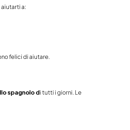
aiutarti a:
o felici di aiutare.
lo spagnolo d
i tutti i giorni. Le