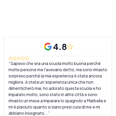
4.8
Sapevo che era una scuola molto buona perché
Que
molte persone me l'avevano detto, ma sono rimasto
scuo
sorpreso perché la mia esperienza è stata ancora
dell
migliore, è stata un'esperienza unica che non
comp
dimenticherò mai, ho adorato questa scuola e ho
aiut
imparato molto, sono stato in altre città e sono
ben 
rimasto un mese a imparare lo spagnolo a Marbella e
da c
mi è piaciuto quanto si siano presi cura di me e mi
che 
abbiano insegnato...
sicu