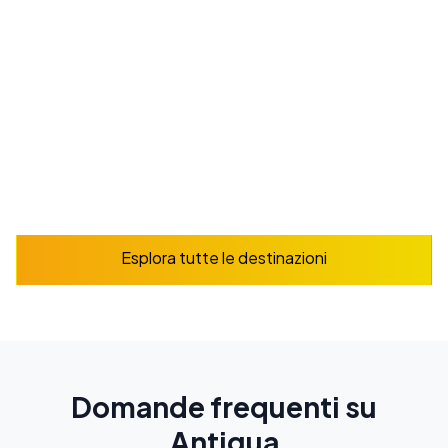
Da
225
$
/ settimana
Prenota ora
Esplora
Esplora tutte le destinazioni
Domande frequenti su
Antigua