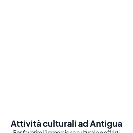
Immersione totale
Famiglie ospitanti
Vivi al massimo la cultura locale e pratica lo
spagnolo tutto il giorno
Da
220
$
/ settimana
Scopri le famiglie ospitanti
Attività culturali ad Antigua
Per favorire l'immersione culturale e offrirti