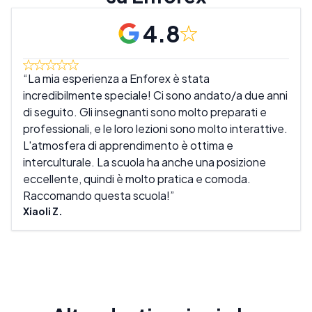
4.8
La mia esperienza a Enforex è stata
Mi 
incredibilmente speciale! Ci sono andato/a due anni
sono
di seguito. Gli insegnanti sono molto preparati e
inse
professionali, e le loro lezioni sono molto interattive.
mio 
L'atmosfera di apprendimento è ottima e
scuo
interculturale. La scuola ha anche una posizione
rila
eccellente, quindi è molto pratica e comoda.
È un
Raccomando questa scuola!
Mike
Xiaoli Z.