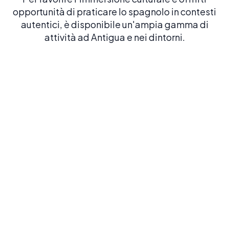
opportunità di praticare lo spagnolo in contesti
autentici, è disponibile un'ampia gamma di
attività ad Antigua e nei dintorni.
Arco di Santa Catalina
Scopri il monumento più iconico della città e godi
dell'atmosfera coloniale che rende così uniche le scuole di
spagnolo di Antigua.