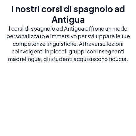
I nostri corsi di spagnolo ad
Antigua
I corsi di spagnolo ad Antigua offrono un modo
personalizzato e immersivo per sviluppare le tue
competenze linguistiche. Attraverso lezioni
coinvolgenti in piccoli gruppi con insegnanti
madrelingua, gli studenti acquisiscono fiducia.
Spagnolo intensivo 20
20 LEZIONI A SETTIMANA
Costruisci una solida base in spagnolo con il
nostro corso più popolare ed equilibrato
Prenota ora