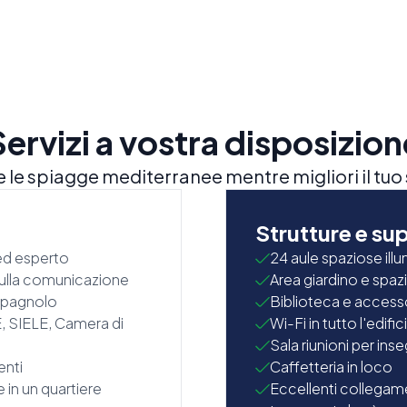
Servizi a vostra disposizion
e e le spiagge mediterranee mentre migliori il tu
a
Strutture e su
ed esperto
24 aule spaziose illu
i sulla comunicazione
Area giardino e spazi
 spagnolo
Biblioteca e accesso
E, SIELE, Camera di
Wi-Fi in tutto l'edific
Sala riunioni per in
enti
Caffetteria in loco
in un quartiere
Eccellenti collegame