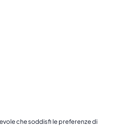
Prenota ora
Esplora
Prenota ora
evole che soddisfi le preferenze di