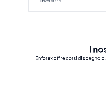
universitario
I no
Enforex offre corsi di spagnolo 
Spagnolo intensivo 20
20 LEZIONI A SETTIMANA
Costruisci una solida base in spagnolo
con il nostro corso più popolare ed
equilibrato