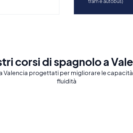
tram e autobus)
stri corsi di spagnolo a Val
a Valencia progettati per migliorare le capacità
fluidità
Programmi di spagnolo
Spa
per junior e giovani adulti
25 L
Acqui
ESPERIENZA CULTURALE GIOVANILE (ETÀ 14-
21)
a wo
cult
Programmi di spagnolo progettati