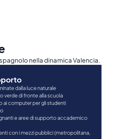
e
o spagnolo nella dinamica Valencia.
pporto
minate dalla luce naturale
o verde di fronte alla scuola
 ai computer per gli studenti
io
segnanti e aree di supporto accademico
nti con i mezzi pubblici (metropolitana,