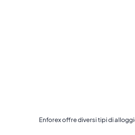
Prenota ora
Esplora
Enforex offre diversi tipi di allo