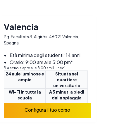
Valencia
Pg. Facultats 3, Algirós, 46021 Valencia,
Spagna
Età minima degli studenti: 14 anni
Orario: 9:00 am alle 5:00 pm*
*La scuola apre alle 8:00 am il lunedì.
24 aule luminose e
Situata nel
ampie
quartiere
universitario
Wi-Fi in tutta la
A 5 minuti a piedi
scuola
dalla spiaggia
Configura il tuo corso