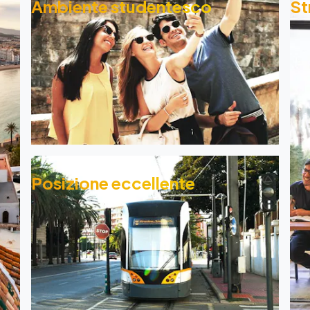
Ambiente studentesco
St
Posizione eccellente