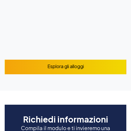
Vivi al massimo la cultura locale e pratica lo
spagnolo tutto il giorno
Da
220
$
/ settimana
Esplora
Esplora gli alloggi
Richiedi informazioni
Compila il modulo e ti invieremo una