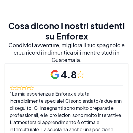
Cosa dicono i nostri studenti
su Enforex
Condividi avventure, migliora il tuo spagnolo e
crea ricordi indimenticabili mentre studi in
Guatemala.
4.8
La mia esperienza a Enforex è stata
Mi 
incredibilmente speciale! Ci sono andato/a due anni
sono
di seguito. Gli insegnanti sono molto preparati e
inse
professionali, e le loro lezioni sono molto interattive.
mio 
L'atmosfera di apprendimento è ottima e
scuo
interculturale. La scuola ha anche una posizione
rila