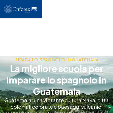
Menu
IMPARA LO SPAGNOLO IN GUATEMALA
La migliore scuola per
imparare lo spagnolo in
Guatemala
Guatemala: una vibrante cultura Maya, città
coloniali colorate e paesaggi vulcanici