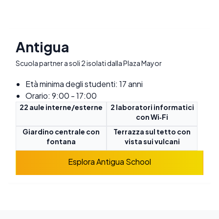
Antigua
Scuola partner a soli 2 isolati dalla Plaza Mayor
Età minima degli studenti: 17 anni
Orario: 9:00 - 17:00
22 aule interne/esterne
2 laboratori informatici
con Wi‑Fi
Giardino centrale con
Terrazza sul tetto con
fontana
vista sui vulcani
Esplora Antigua School