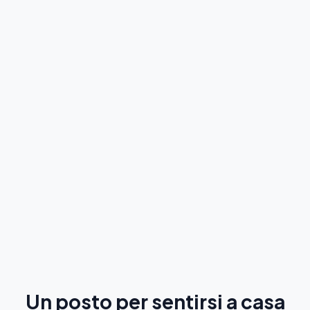
Corsi intensivi
DA 4 A 30 LEZIONI DI SPAGNOLO A SETTIMANA
Accelera la tua padronanza con i nostri
programmi più popolari, inclusi corsi di gruppo e
semi-privati.
Esplora
Un posto per sentirsi a casa