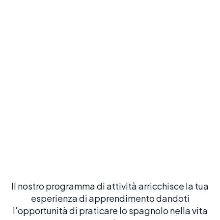
Arroz a banda & serate tapas
Gusta il riso più tipico di Alicante e goditi serate tapas
tradizionali socializzando con i compagni di classe e
vivendo la cultura spagnola
Il nostro programma di attività arricchisce la tua
esperienza di apprendimento dandoti
l'opportunità di praticare lo spagnolo nella vita