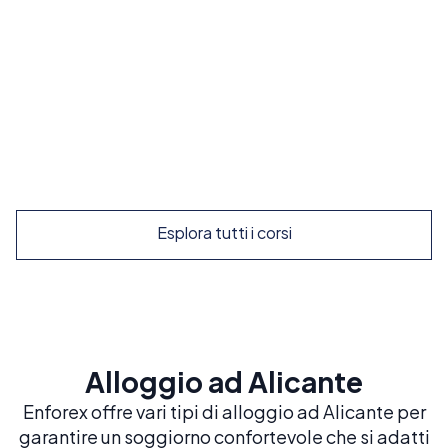
Costruisci una solida base in spagnolo con il
nostro corso più popolare ed equilibrato
Prenota ora
Esplora
Esplora tutti i corsi
Alloggio ad Alicante
Enforex offre vari tipi di alloggio ad Alicante per
garantire un soggiorno confortevole che si adatti