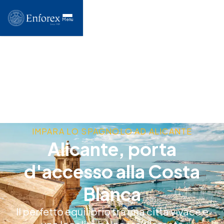
Menu
IMPARA LO SPAGNOLO AD ALICANTE
Alicante, porta
d'accesso alla Costa
Blanca
Il perfetto equilibrio tra una città vivace e