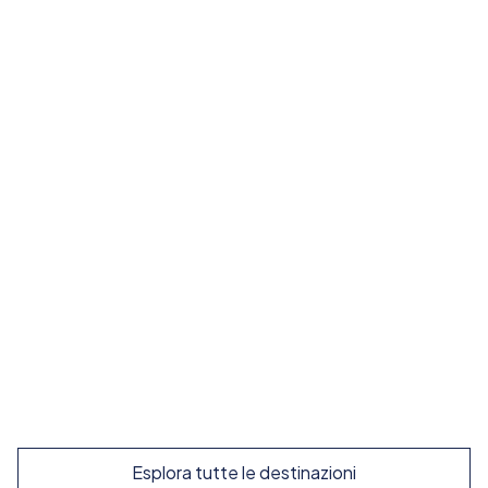
Valencia
Scopri spiagge, architettura moderna e una cultura
vibrante nel gioiello mediterraneo della Spagna.
Da
165
€
/ settimana
Prenota ora
Esplora
Esplora tutte le destinazioni