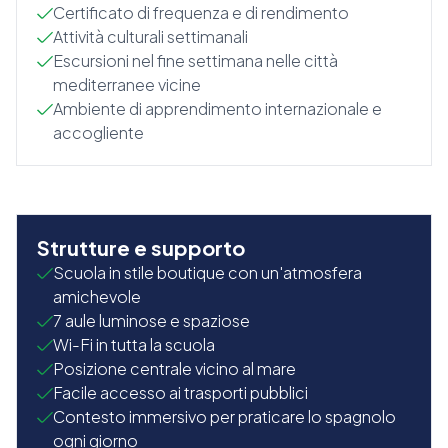
Certificato di frequenza e di rendimento
Attività culturali settimanali
Escursioni nel fine settimana nelle città
mediterranee vicine
Ambiente di apprendimento internazionale e
accogliente
Strutture e supporto
Scuola in stile boutique con un'atmosfera
amichevole
7 aule luminose e spaziose
Wi-Fi in tutta la scuola
Posizione centrale vicino al mare
Facile accesso ai trasporti pubblici
Contesto immersivo per praticare lo spagnolo
ogni giorno