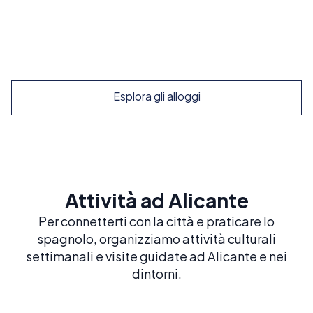
250
€
/ settimana
Scopri le famiglie ospitanti
Esplora gli alloggi
Attività ad Alicante
Per connetterti con la città e praticare lo
spagnolo, organizziamo attività culturali
settimanali e visite guidate ad Alicante e nei
dintorni.