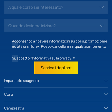
A quale corso sei interessato?
Quando desidera iniziare?
Acconsento a ricevere informazioni sui corsi, promozioni e
novità di Enforex. Posso cancellarmi in qualsiasi momento.
Sì, accetto
l'Informativa sulla privacy
.
*
Scarica i depliant
Imparare lo spagnolo
IN SPAGNA
Corsi
Madrid
Barcellona
Alicante
Corsi intensivi
Campi estivi
Cadice
Programmi per Junior e giovani adulti