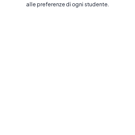
alle preferenze di ogni studente.
Immersione totale
Famiglie ospitanti
Vivi al massimo la cultura locale e pratica lo
spagnolo tutto il giorno
Da