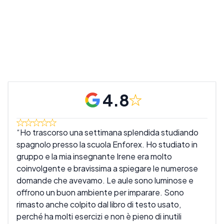
4.8
Ho trascorso una settimana splendida studiando
Sap
spagnolo presso la scuola Enforex. Ho studiato in
molt
gruppo e la mia insegnante Irene era molto
sorp
coinvolgente e bravissima a spiegare le numerose
migl
domande che avevamo. Le aule sono luminose e
dime
offrono un buon ambiente per imparare. Sono
impa
rimasto anche colpito dal libro di testo usato,
rima
perché ha molti esercizi e non è pieno di inutili
mi è