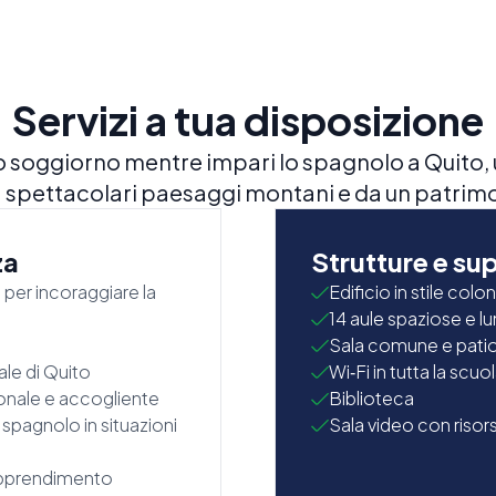
Servizi a tua disposizione
o soggiorno mentre impari lo spagnolo a Quito
 spettacolari paesaggi montani e da un patrimo
za
Strutture e su
 per incoraggiare la
Edificio in stile colo
14 aule spaziose e 
Sala comune e pati
ale di Quito
Wi‑Fi in tutta la scuo
onale e accogliente
Biblioteca
 spagnolo in situazioni
Sala video con risor
'apprendimento