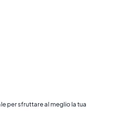
redire al tuo ritmo con un insegnante
cato.
Prenota ora
 per sfruttare al meglio la tua