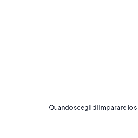
con il nostro corso più popolare ed
equilibrato
Prenota ora
Quando scegli di imparare lo s