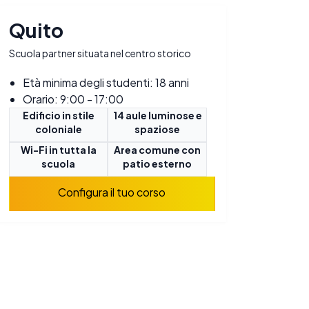
Quito
Scuola partner situata nel centro storico
Età minima degli studenti: 18 anni
Orario: 9:00 - 17:00
Edificio in stile
14 aule luminose e
coloniale
spaziose
Wi-Fi in tutta la
Area comune con
scuola
patio esterno
Configura il tuo corso