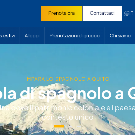
Prenota ora
Contattaci
IT
 estivi
Alloggi
Prenotazioni di gruppo
Chi siamo
IMPARA LO SPAGNOLO A QUITO
la di spagnolo a 
a dove il patrimonio coloniale e i paes
contesto unico