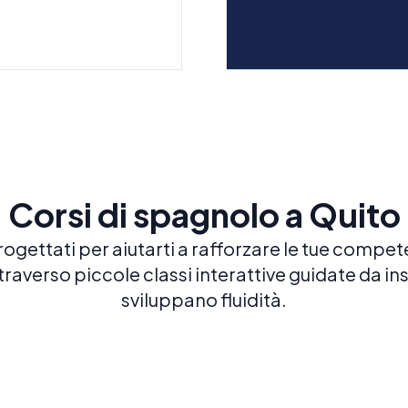
Corsi di spagnolo a Quito
progettati per aiutarti a rafforzare le tue compe
raverso piccole classi interattive guidate da in
sviluppano fluidità.
Spagnolo combinato
Lez
LEZIONI DI GRUPPO + PRIVATE
LEZI
Un mix equilibrato e personalizzato di
Lezio