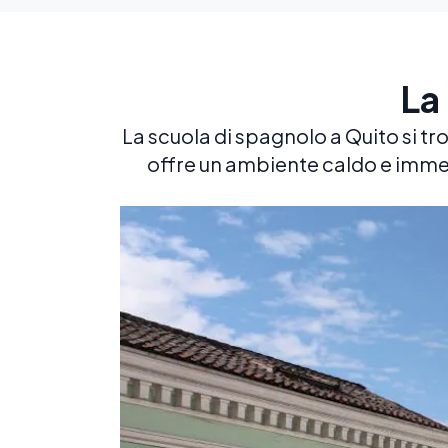
La
La scuola di spagnolo a Quito si tro
offre un ambiente caldo e immers