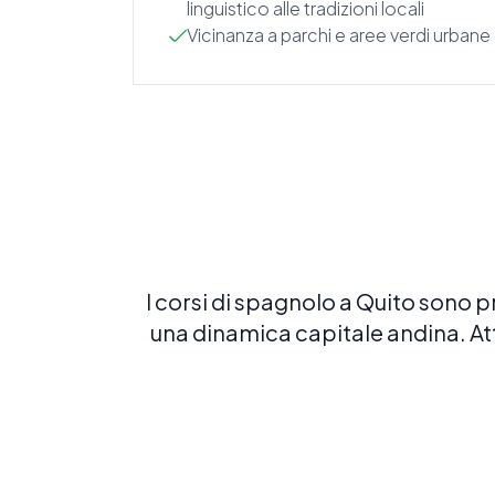
linguistico alle tradizioni locali
Vicinanza a parchi e aree verdi urbane
I corsi di spagnolo a Quito sono 
una dinamica capitale andina. Att
Spagnolo intensivo 20
20 LEZIONI A SETTIMANA
Costruisci una solida base in spagnolo