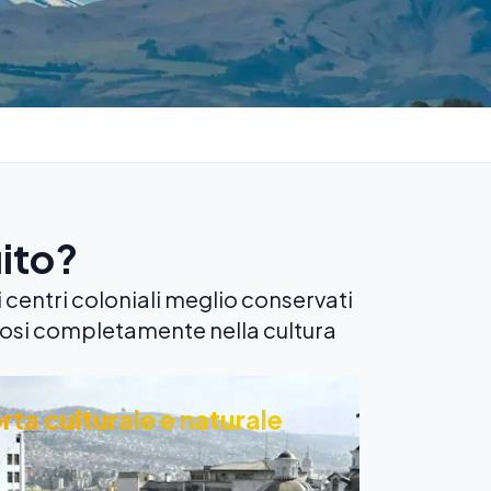
ito?
centri coloniali meglio conservati
osi completamente nella cultura
rta culturale e naturale