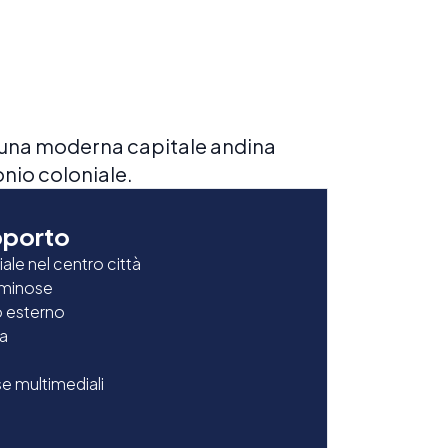
, una moderna capitale andina
nio coloniale.
pporto
niale nel centro città
luminose
o esterno
la
se multimediali