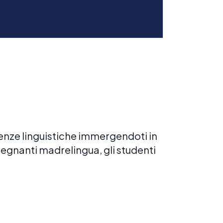
tenze linguistiche immergendoti in
segnanti madrelingua, gli studenti
ioni private
ONI INDIVIDUALI
ni personalizzate per aiutarti a