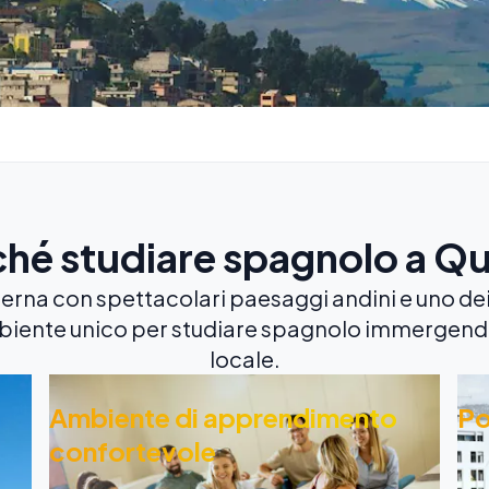
ché studiare spagnolo a Qu
rna con spettacolari paesaggi andini e uno dei 
biente unico per studiare spagnolo immergend
locale.
Ambiente di apprendimento
Po
confortevole