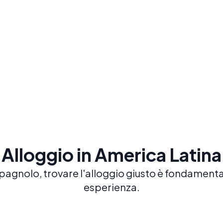
lezioni di gruppo e private per il massimo
prog
progresso
dedi
Prenota ora
Alloggio in America Latina
pagnolo, trovare l'alloggio giusto è fondamentale
esperienza.