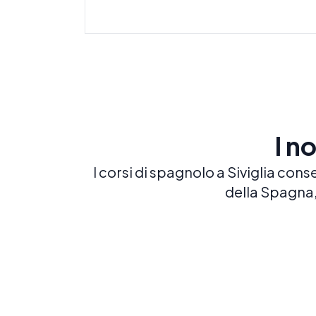
I n
I corsi di spagnolo a Siviglia cons
della Spagna
Spagnolo intensivo 20
20 LEZIONI A SETTIMANA
Costruisci una solida base in spagnolo
con il nostro corso più popolare ed
equilibrato