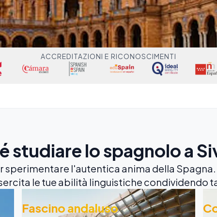
ACCREDITAZIONI E RICONOSCIMENTI
 studiare lo spagnolo a Si
r sperimentare l'autentica anima della Spagna. E
sercita le tue abilità linguistiche condividendo t
Fascino andaluso
Co