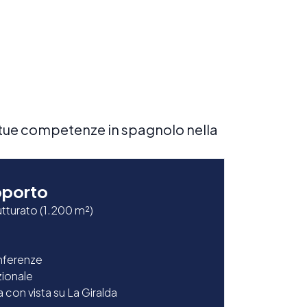
le tue competenze in spagnolo nella
pporto
utturato (1.200 m²)
onferenze
zionale
con vista su La Giralda