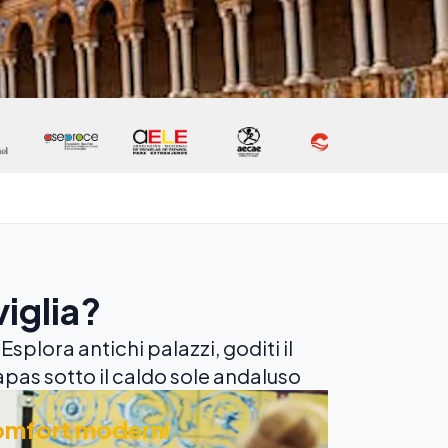
viglia?
splora antichi palazzi, goditi il
apas sotto il caldo sole andaluso
mfort moderni