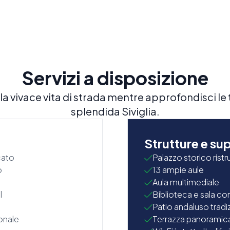
Servizi a disposizione
e la vivace vita di strada mentre approfondisci 
splendida Siviglia.
a
Strutture e su
cato
Palazzo storico ristr
o
13 ampie aule
Aula multimediale
l
Biblioteca e sala c
Patio andaluso tradi
onale
Terrazza panoramica 