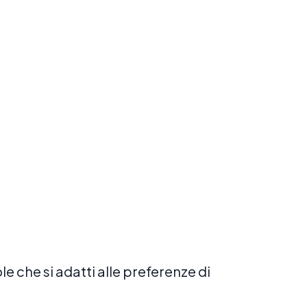
Prenota ora
Esplora
Prenota ora
le che si adatti alle preferenze di