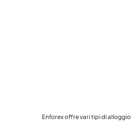
Prenota ora
Esplora
Enforex offre vari tipi di alloggi