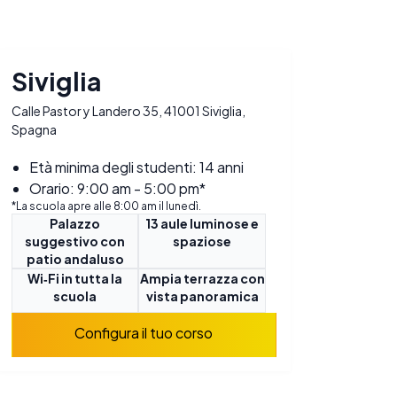
Siviglia
Calle Pastor y Landero 35, 41001 Siviglia,
Spagna
Età minima degli studenti: 14 anni
Orario: 9:00 am - 5:00 pm*
*La scuola apre alle 8:00 am il lunedì.
Palazzo
13 aule luminose e
suggestivo con
spaziose
patio andaluso
Wi‑Fi in tutta la
Ampia terrazza con
scuola
vista panoramica
Configura il tuo corso