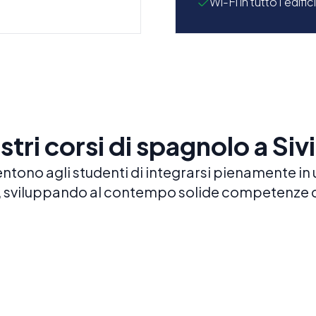
Wi-Fi in tutto l'edific
ostri corsi di spagnolo a Sivi
entono agli studenti di integrarsi pienamente in u
, sviluppando al contempo solide competenze 
Spagnolo intensivo 25
Sp
30
25 LEZIONI A SETTIMANA
Acquisisci fluidità più rapidamente grazie
30 L
a workshop extra di conversazione e
Il n
cultura
comb