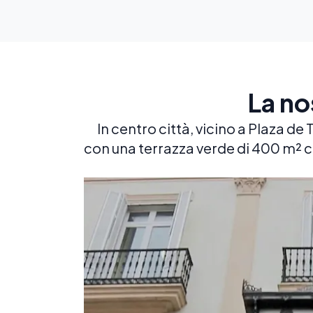
La no
In centro città, vicino a Plaza de 
con una terrazza verde di 400 m² co