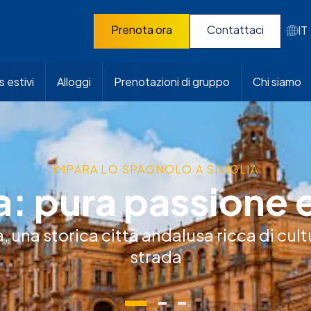
Prenota ora
Contattaci
IT
 estivi
Alloggi
Prenotazioni di gruppo
Chi siamo
IMPARA LO SPAGNOLO A SIVIGLIA
ia: pura passione e
 una storica città andalusa ricca di cultu
strada