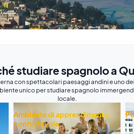
ché studiare spagnolo a Qu
rna con spettacolari paesaggi andini e uno dei 
biente unico per studiare spagnolo immergend
locale.
Ambiente di apprendimento
Po
confortevole