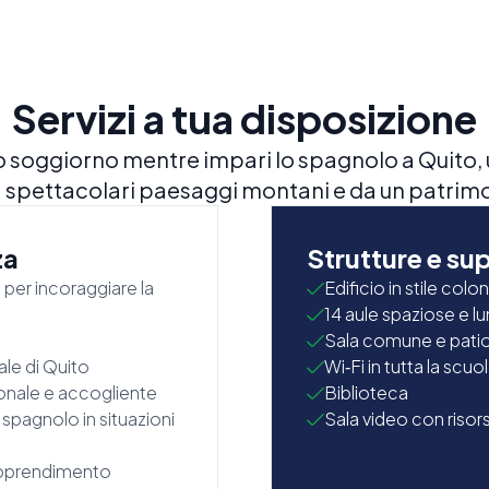
Servizi a tua disposizione
o soggiorno mentre impari lo spagnolo a Quito
 spettacolari paesaggi montani e da un patrimo
za
Strutture e su
 per incoraggiare la
Edificio in stile colo
14 aule spaziose e 
Sala comune e pati
ale di Quito
Wi‑Fi in tutta la scuo
onale e accogliente
Biblioteca
 spagnolo in situazioni
Sala video con risor
'apprendimento