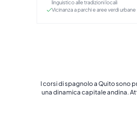
linguistico alle tradizioni locali
Vicinanza a parchi e aree verdi urbane
I corsi di spagnolo a Quito sono 
una dinamica capitale andina. Att
Spagnolo intensivo 20
20 LEZIONI A SETTIMANA
Costruisci una solida base in spagnolo