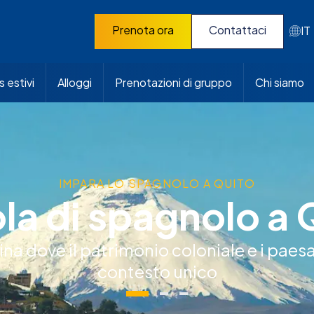
Prenota ora
Contattaci
IT
 estivi
Alloggi
Prenotazioni di gruppo
Chi siamo
IMPARA LO SPAGNOLO A QUITO
la di spagnolo a 
a dove il patrimonio coloniale e i paes
contesto unico