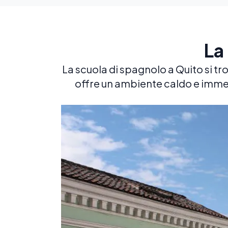
La
La scuola di spagnolo a Quito si tro
offre un ambiente caldo e immers