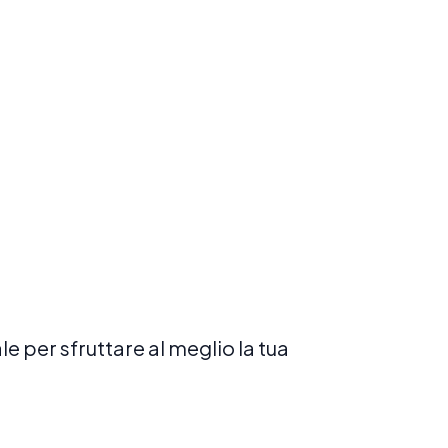
redire al tuo ritmo con un insegnante
cato.
Prenota ora
 per sfruttare al meglio la tua