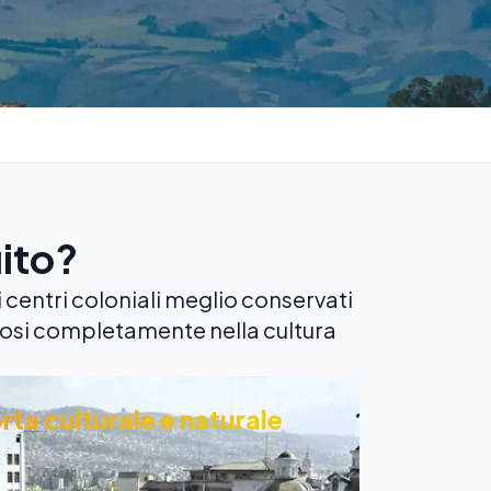
ito?
centri coloniali meglio conservati
osi completamente nella cultura
rta culturale e naturale