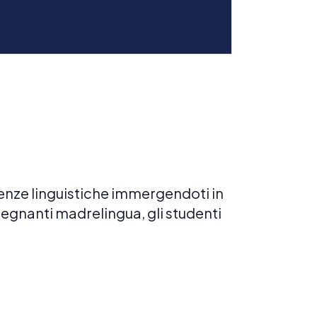
tenze linguistiche immergendoti in
segnanti madrelingua, gli studenti
ioni private
ONI INDIVIDUALI
ni personalizzate per aiutarti a