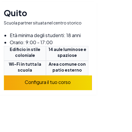
Quito
Scuola partner situata nel centro storico
Età minima degli studenti: 18 anni
Orario: 9:00 - 17:00
Edificio in stile
14 aule luminose e
coloniale
spaziose
Wi-Fi in tutta la
Area comune con
scuola
patio esterno
Configura il tuo corso