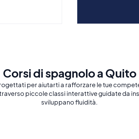
Corsi di spagnolo a Quito
progettati per aiutarti a rafforzare le tue compe
raverso piccole classi interattive guidate da in
sviluppano fluidità.
Spagnolo combinato
Lez
LEZIONI DI GRUPPO + PRIVATE
LEZI
Un mix equilibrato e personalizzato di
Lezio