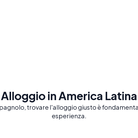
lezioni di gruppo e private per il massimo
prog
progresso
dedi
Prenota ora
Alloggio in America Latina
pagnolo, trovare l'alloggio giusto è fondamentale
esperienza.