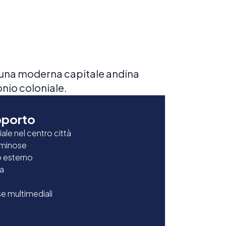
, una moderna capitale andina
nio coloniale.
pporto
niale nel centro città
luminose
o esterno
la
se multimediali