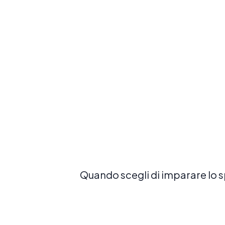
con il nostro corso più popolare ed
equilibrato
Prenota ora
Quando scegli di imparare lo s