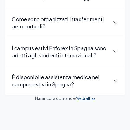
Come sono organizzati i trasferimenti
aeroportuali?
Enforex offre opzioni di trasporto organizzato da e
I campus estivi Enforex in Spagna sono
per i campus per studenti internazionali. Se vostro
adatti agli studenti internazionali?
figlio arriva all'aeroporto di Alicante, Barcelona,
Madrid, Malaga, Salamanca o Valencia, potete
richiedere un servizio di trasferimento aeroportuale
È disponibile assistenza medica nei
privato (a pagamento). Un membro dello staff
campus estivi in Spagna?
incontrerà vostro figlio fuori dall'area doganale con
un cartello con il logo del campus e il suo nome e lo
Hai ancora domande?
Vedi altro
accompagnerà direttamente al sito del campus. Per
utilizzare questo servizio, è necessario fornire le
informazioni complete sul volo almeno 7 giorni prima
dell'arrivo.
Inoltre, Enforex fornisce un servizio di trasferimento