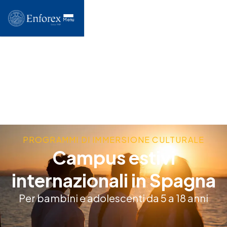
Menu
PROGRAMMI DI IMMERSIONE CULTURALE
Campus estivi
internazionali in Spagna
Per bambini e adolescenti da 5 a 18 anni