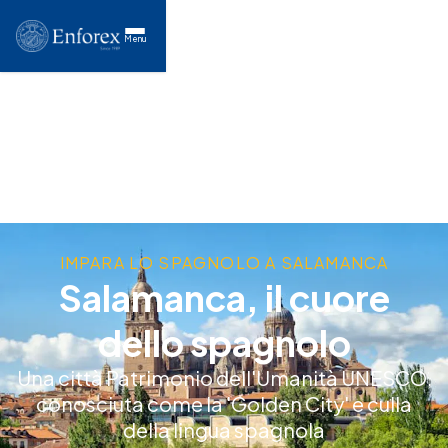
Menu
IMPARA LO SPAGNOLO A SALAMANCA
Salamanca, il cuore
dello spagnolo
Una città Patrimonio dell'Umanità UNESCO,
conosciuta come la 'Golden City' e culla
della lingua spagnola