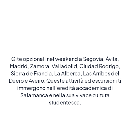
Percorsi culturali e letterari
Esplora percorsi archeologici, tour di leggende e visite
letterarie che danno vita al patrimonio di Salamanca.
Gite opzionali nel weekend a Segovia, Ávila,
Madrid, Zamora, Valladolid, Ciudad Rodrigo,
Sierra de Francia, La Alberca, Las Arribes del
Duero e Aveiro. Queste attività ed escursioni ti
immergono nell'eredità accademica di
Salamanca e nella sua vivace cultura
studentesca.