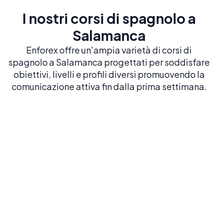
I nostri corsi di spagnolo a
Salamanca
Enforex offre un'ampia varietà di corsi di
spagnolo a Salamanca progettati per soddisfare
obiettivi, livelli e profili diversi promuovendo la
comunicazione attiva fin dalla prima settimana.
Spagnolo intensivo 20
20 LEZIONI A SETTIMANA
Costruisci una solida base in spagnolo con il
nostro corso più popolare ed equilibrato
Prenota ora