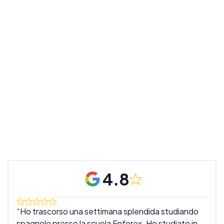
4.8
Ho trascorso una settimana splendida studiando
Que
spagnolo presso la scuola Enforex. Ho studiato in
scuo