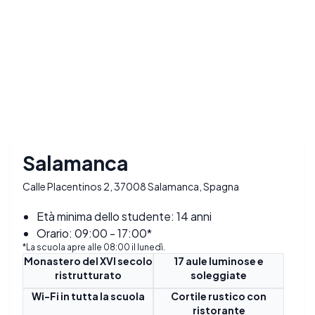
Salamanca
Calle Placentinos 2, 37008 Salamanca, Spagna
Età minima dello studente: 14 anni
Orario: 09:00 - 17:00*
*La scuola apre alle 08:00 il lunedì.
Monastero del XVI secolo
17 aule luminose e
ristrutturato
soleggiate
Wi-Fi in tutta la scuola
Cortile rustico con
ristorante