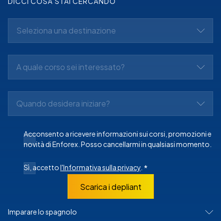
DICCI COSA STAI CERCANDO
Seleziona una destinazione
A quale corso sei interessato?
Quando desidera iniziare?
Acconsento a ricevere informazioni sui corsi, promozioni e
novità di Enforex. Posso cancellarmi in qualsiasi momento.
Sì, accetto
l'Informativa sulla privacy
.
*
Scarica i depliant
Imparare lo spagnolo