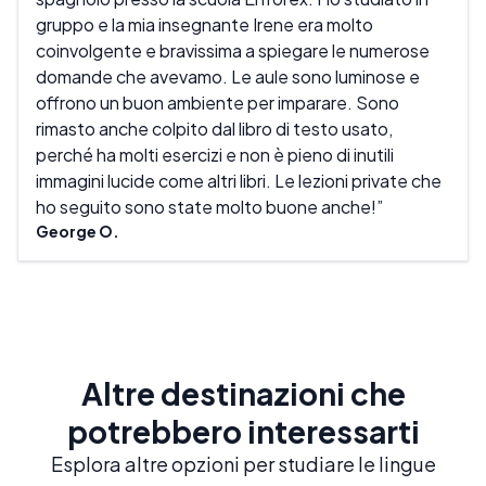
gruppo e la mia insegnante Irene era molto
dell
coinvolgente e bravissima a spiegare le numerose
comp
domande che avevamo. Le aule sono luminose e
aiut
offrono un buon ambiente per imparare. Sono
ben 
rimasto anche colpito dal libro di testo usato,
da c
perché ha molti esercizi e non è pieno di inutili
che 
immagini lucide come altri libri. Le lezioni private che
sicu
ho seguito sono state molto buone anche!
Darr
George O.
Altre destinazioni che
potrebbero interessarti
Esplora altre opzioni per studiare le lingue