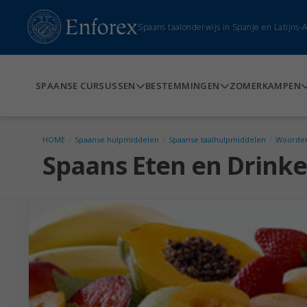
Spaans taalonderwijs in Spanje en Latijns
SPAANSE CURSUSSEN
BESTEMMINGEN
ZOMERKAMPEN
HOME
/
Spaanse hulpmiddelen
/
Spaanse taalhulpmiddelen
/
Woorden
Spaans Eten en Drink