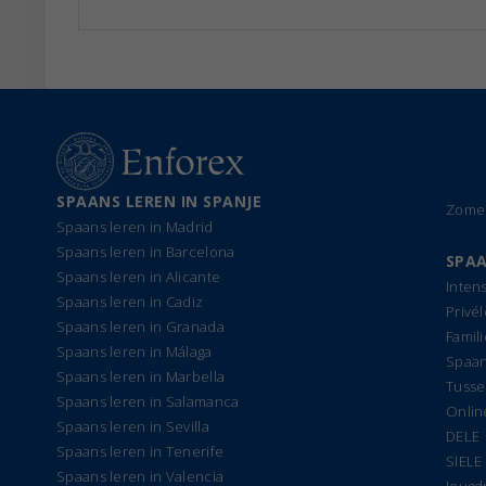
SPAANS LEREN IN SPANJE
Zomer
Spaans leren in Madrid
Spaans leren in Barcelona
SPAA
Spaans leren in Alicante
Inten
Spaans leren in Cadiz
Privé
Spaans leren in Granada
Famil
Spaans leren in Málaga
Spaan
Spaans leren in Marbella
Tusse
Spaans leren in Salamanca
Onlin
Spaans leren in Sevilla
DELE
Spaans leren in Tenerife
SIELE
Spaans leren in Valencia