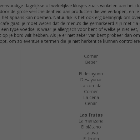
s eenvoudige dagelijkse of wekelijkse klusjes zoals winkelen aan het d
oor de grote verscheidenheid aan producten die we verkopen, en je z
 in het Spaans kan noemen. Natuurlijk is het ook erg belangrijk om ov
 cafe gaat: je moet weten dat de menu's die gemarkeerd zijn met "la
er een type voedsel is waar je allergisch voor bent of welke je niet eet,
t op je bord wilt hebben. Als je er niet zeker van bent probeer dan om 
opt, om zo eventuele termen die je niet herkent te kunnen controlere
Comer
Beber
El desayuno
Desayunar
La comida
Comer
La cena
Cenar
Las frutas
La manzana
El plátano
La uva
El limón