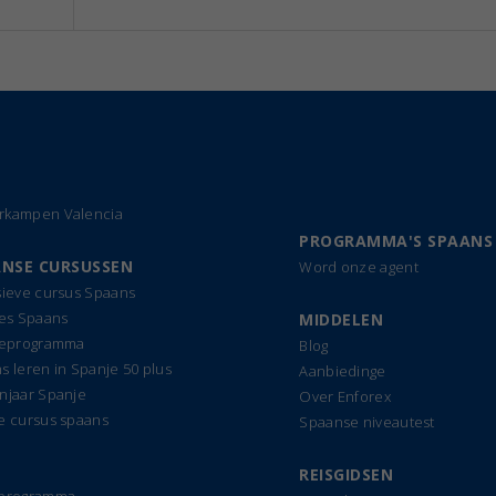
kampen Valencia
PROGRAMMA'S SPAANS
NSE CURSUSSEN
Word onze agent
sieve cursus Spaans
les Spaans
MIDDELEN
ieprogramma
Blog
s leren in Spanje 50 plus
Aanbiedinge
njaar Spanje
Over Enforex
e cursus spaans
Spaanse niveautest
REISGIDSEN