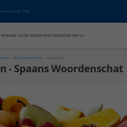
-Amerika sinds 1989
SPAANS VOOR GROEPEN
STUDENTEN-INFO
schat
/
Huis Woordenschat
/
Spaans Eten
en - Spaans Woordenschat