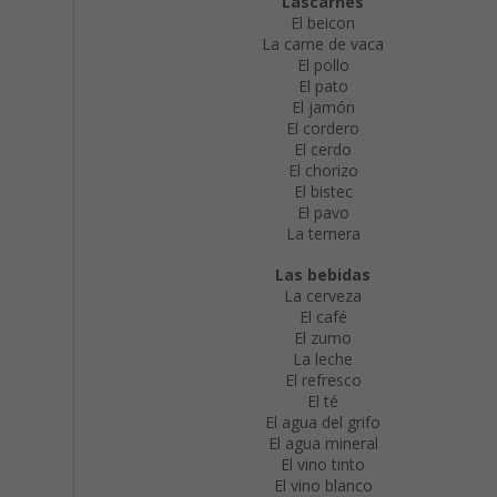
Las
carnes
El beicon
La carne de vaca
El pollo
El pato
El jamón
El cordero
El cerdo
El chorizo
El bistec
El pavo
La ternera
Las bebidas
La cerveza
El café
El zumo
La leche
El refresco
El té
El agua del grifo
El agua mineral
El vino tinto
El vino blanco