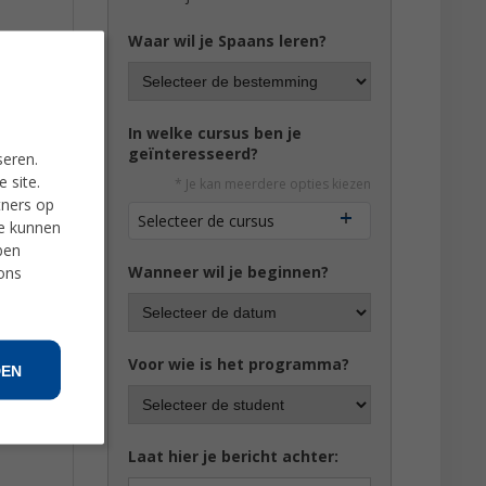
Waar wil je Spaans leren?
In welke cursus ben je
geïnteresseerd?
seren.
 site.
* Je kan meerdere opties kiezen
tners op
Selecteer de cursus
ie kunnen
ben
Wanneer wil je beginnen?
 ons
Voor wie is het programma?
DEN
Laat hier je bericht achter: