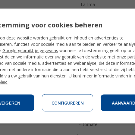
La lima
La naranja
El melocotón
La pera
temming voor cookies beheren
La piña
La ciruela
op deze website worden gebruikt om inhoud en advertenties te
La frambuesa
iseren, functies voor sociale media aan te bieden en verkeer te analy
La fresa
La sandía
e
Google gebruikt je gegevens
wanneer je toestemming geeft op onze
t delen we informatie over uw gebruik van de website met onze par
Los vegetales
ed van sociale media, advertenties en webanalyse, die deze informat
El espárrago
en met andere informatie die u aan hen hebt verstrekt of die zij heb
El brécol
d via uw gebruik van hun diensten. U kunt meer informatie vinden in
La zanahoria
leid
.
El pepino
El ajo
La lechuga
El guisante
CONFIGUREREN
WEIGEREN
AANVAAR
El pimiento
La patata
La espinaca
El tomate