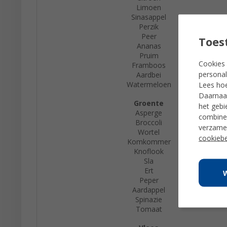
Limoen
Sinasappel
Perzik
Peer
Toes
Ananas
Pruim
Cookies 
Framboos
personal
Aardbei
Watermeloen
Lees ho
Daarnaas
Groente
het gebi
Asperge
combiner
Broccoli
verzamel
Wortel
cookiebe
Komkommer
Knoflook
Sla
Ert
Peper
Aardappel
Spinazie
Tomaat