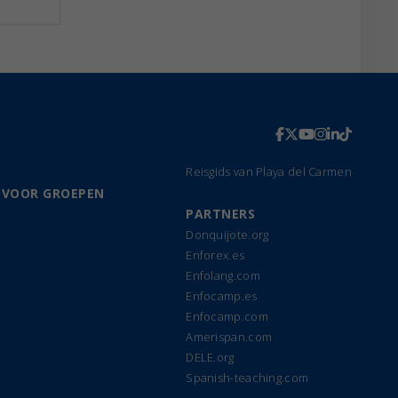
Reisgids van Playa del Carmen
 VOOR GROEPEN
PARTNERS
Donquijote.org
Enforex.es
Enfolang.com
Enfocamp.es
Enfocamp.com
Amerispan.com
DELE.org
Spanish-teaching.com