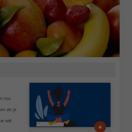
en zou
en als je
ar wilt