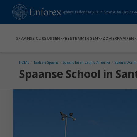
Spaans taalonderwijs in Spanje en Latijns
SPAANSE CURSUSSEN
BESTEMMINGEN
ZOMERKAMPEN
HOME
/
Taalreis Spaans
/
Spaans leren Latijns-Amerika
/
Spaans Domin
Spaanse School in Sa