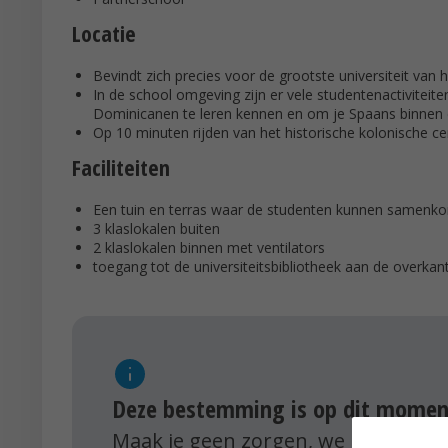
Locatie
Bevindt zich precies voor de grootste universiteit van h
In de school omgeving zijn er vele studentenactivitei
Dominicanen te leren kennen en om je Spaans binnen e
Op 10 minuten rijden van het historische kolonische ce
Faciliteiten
Een tuin en terras waar de studenten kunnen samenk
3 klaslokalen buiten
2 klaslokalen binnen met ventilators
toegang tot de universiteitsbibliotheek aan de overkant
Deze bestemming is op dit moment
Maak je geen zorgen, we hebben vel