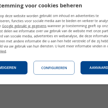
temming voor cookies beheren
op deze website worden gebruikt om inhoud en advertenties te
iseren, functies voor sociale media aan te bieden en verkeer te analy
e
Google gebruikt je gegevens
wanneer je toestemming geeft op onze
t delen we informatie over uw gebruik van de website met onze par
ed van sociale media, advertenties en webanalyse, die deze informat
en met andere informatie die u aan hen hebt verstrekt of die zij heb
d via uw gebruik van hun diensten. U kunt meer informatie vinden in
leid
.
ua
Alicante
CONFIGUREREN
WEIGEREN
AANVAAR
icaanse Rep.
Spanje