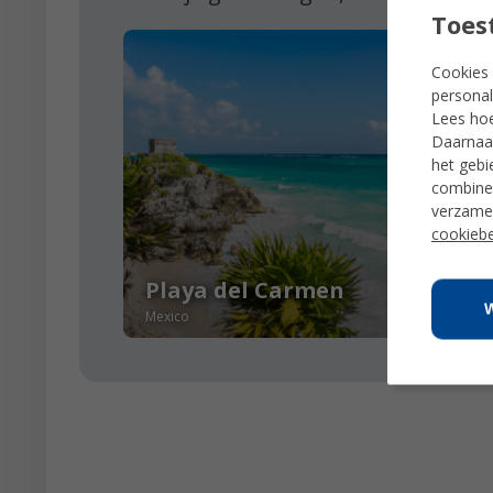
Toes
Cookies 
personal
Lees ho
Daarnaas
het gebi
combiner
verzamel
cookiebe
Playa del Carmen
Sos
Mexico
Domin