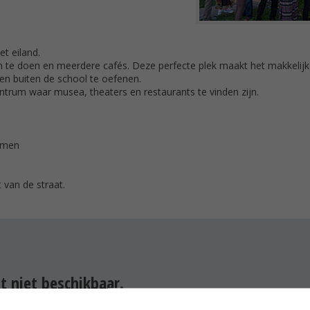
et eiland.
ten te doen en meerdere cafés. Deze perfecte plek maakt het makkelij
n buiten de school te oefenen.
ntrum waar musea, theaters en restaurants te vinden zijn.
omen
 van de straat.
 niet beschikbaar.
e andere fantastische opties voor je.