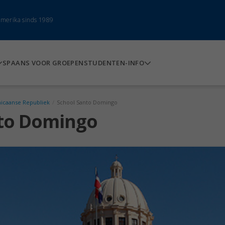
-Amerika sinds 1989
SPAANS VOOR GROEPEN
STUDENTEN-INFO
icaanse Republiek
/
School Santo Domingo
nto Domingo