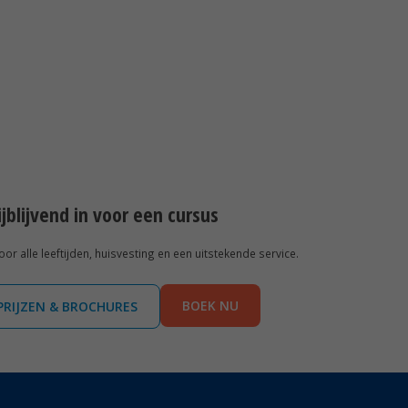
rijblijvend in voor een cursus
r alle leeftijden, huisvesting en een uitstekende service.
BOEK NU
PRIJZEN & BROCHURES