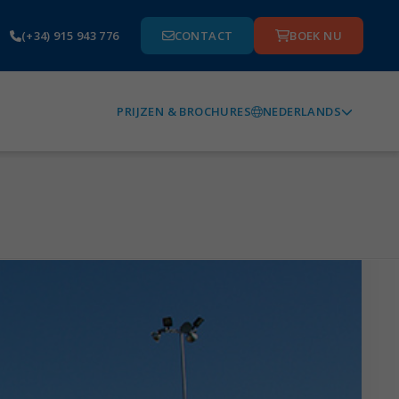
(+34) 915 943 776
CONTACT
BOEK NU
NEDERLANDS
PRIJZEN & BROCHURES