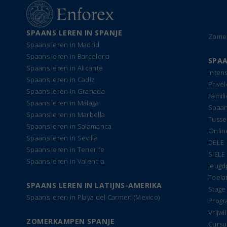
SPAANS LEREN IN SPANJE
Zomer
Spaans leren in Madrid
Spaans leren in Barcelona
SPAA
Spaans leren in Alicante
Inten
Spaans leren in Cadiz
Privé
Spaans leren in Granada
Famil
Spaans leren in Málaga
Spaan
Spaans leren in Marbella
Tusse
Spaans leren in Salamanca
Onlin
Spaans leren in Sevilla
DELE
Spaans leren in Tenerife
SIELE
Spaans leren in Valencia
Jeug
Toela
SPAANS LEREN IN LATIJNS-AMERIKA
Stage
Spaans leren in Playa del Carmen (Mexico)
Progr
Vrijwi
ZOMERKAMPEN SPANJE
Cursu