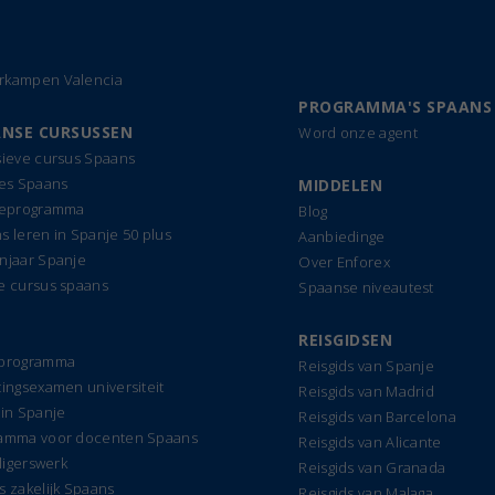
kampen Valencia
PROGRAMMA'S SPAANS
NSE CURSUSSEN
Word onze agent
sieve cursus Spaans
les Spaans
MIDDELEN
ieprogramma
Blog
s leren in Spanje 50 plus
Aanbiedinge
njaar Spanje
Over Enforex
e cursus spaans
Spaanse niveautest
REISGIDSEN
dprogramma
Reisgids van Spanje
tingsexamen universiteit
Reisgids van Madrid
 in Spanje
Reisgids van Barcelona
amma voor docenten Spaans
Reisgids van Alicante
lligerswerk
Reisgids van Granada
s zakelijk Spaans
Reisgids van Malaga