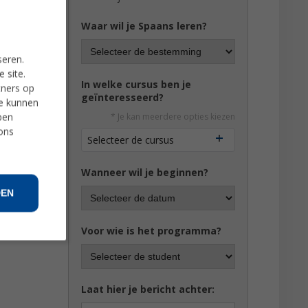
Waar wil je Spaans leren?
seren.
 site.
In welke cursus ben je
tners op
geïnteresseerd?
ie kunnen
ben
* Je kan meerdere opties kiezen
 ons
Selecteer de cursus
Wanneer wil je beginnen?
DEN
Voor wie is het programma?
Laat hier je bericht achter: