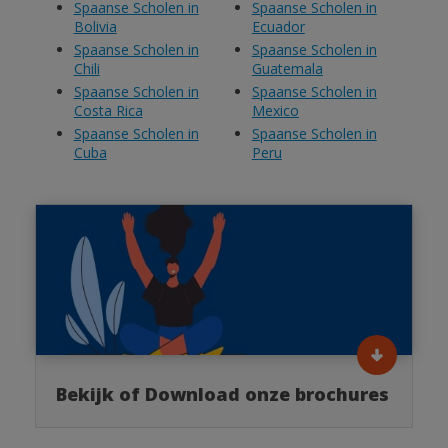
Spaanse Scholen in
Spaanse Scholen in
Bolivia
Ecuador
Spaanse Scholen in
Spaanse Scholen in
Chili
Guatemala
Spaanse Scholen in
Spaanse Scholen in
Costa Rica
Mexico
Spaanse Scholen in
Spaanse Scholen in
Cuba
Peru
Bekijk of Download onze brochures