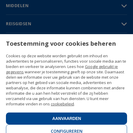
MIDDELEN
REISGIDSEN
PARTNERS
Toestemming voor cookies beheren
Contact
Cookies op deze website worden gebruikt om inhoud en
Prijzen & Brochures
advertenties te personaliseren, functies voor sociale media aan te
(+34) 91 594 37 76
bieden en verkeer te analyseren. Lees hoe
Google gebruikt je
Gustavo Fernández Balbuena, 11
gegevens
wanneer je toestemming geeft op onze site. Daarnaast
28002 Madrid, Spain
delen we informatie over uw gebruik van de website met onze
partners op het gebied van sociale media, advertenties en
webanalyse, die deze informatie kunnen combineren met andere
Sitemap
informatie die u aan hen hebt verstrekt of die zij hebben
Algemene voorwaarden
verzameld via uw gebruik van hun diensten. U kunt meer
Privacyverklaring
informatie vinden in ons
cookiebeleid
.
Enforex Cookiebeleid
© 1989 -
2026 Ideal Education Group S.L.
(CIF B-79946729) All rights reserved.
AANVAARDEN
Juridische kennisgeving
.
CONFIGUREREN