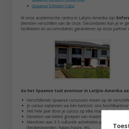
Spaanse Scholen Cuba
Al onze academische centra in Latijns-Amerika zijn
Enfore
diensten verschillen van de onze. Desondanks kun je er ge
faciliteiten en accomodaties garanderen op onze partner s
Ga het Spaanse taal avontuur in Latijns-Amerika aan
Verschillende Spaanse cursussen mixen op de verschi
Je cursus inplannen via één kantoor: ons hoofdkantoor
Het hele jaar door je cursus op elke maandag beginne
Genieten van kleine groepen van maximaal 4-8 student
Meedoen aan 3-5 culturele activiteiten per week zoals 
Toes
theateravonden, happy hours, etc.