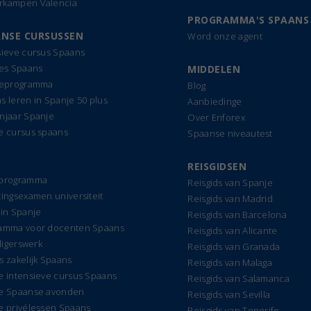
kampen Valencia
PROGRAMMA'S SPAANS
NSE CURSUSSEN
Word onze agent
sieve cursus Spaans
les Spaans
MIDDELEN
ieprogramma
Blog
s leren in Spanje 50 plus
Aanbiedinge
njaar Spanje
Over Enforex
e cursus spaans
Spaanse niveautest
REISGIDSEN
dprogramma
Reisgids van Spanje
tingsexamen universiteit
Reisgids van Madrid
 in Spanje
Reisgids van Barcelona
amma voor docenten Spaans
Reisgids van Alicante
lligerswerk
Reisgids van Granada
s zakelijk Spaans
Reisgids van Malaga
e intensieve cursus Spaans
Reisgids van Salamanca
e Spaanse avonden
Reisgids van Sevilla
e privélessen Spaans
Reisgids van Tenerife