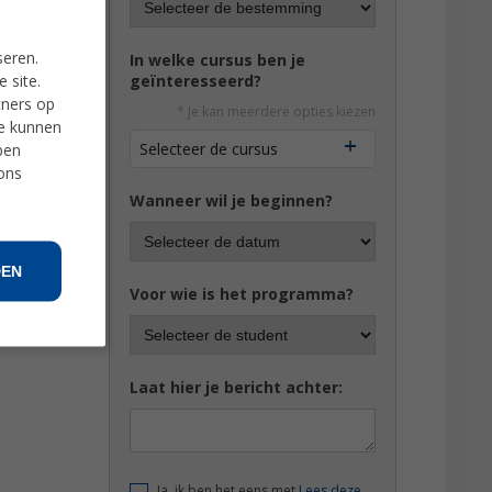
ijke
seren.
In welke cursus ben je
 site.
geïnteresseerd?
tners op
* Je kan meerdere opties kiezen
ie kunnen
Selecteer de cursus
ben
 ons
Wanneer wil je beginnen?
DEN
Voor wie is het programma?
Laat hier je bericht achter:
Ja, ik ben het eens met
Lees deze