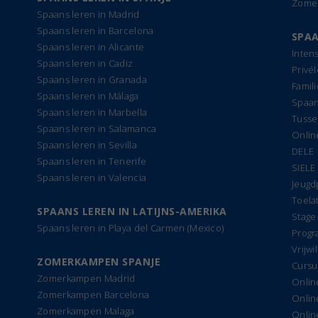
Zomer
Spaans leren in Madrid
Spaans leren in Barcelona
SPAA
Spaans leren in Alicante
Inten
Spaans leren in Cadiz
Privé
Spaans leren in Granada
Famil
Spaans leren in Málaga
Spaan
Spaans leren in Marbella
Tusse
Spaans leren in Salamanca
Onlin
Spaans leren in Sevilla
DELE
Spaans leren in Tenerife
SIELE
Spaans leren in Valencia
Jeug
Toela
SPAANS LEREN IN LATIJNS-AMERIKA
Stage
Spaans leren in Playa del Carmen (Mexico)
Progr
Vrijwi
ZOMERKAMPEN SPANJE
Cursu
Zomerkampen Madrid
Onlin
Zomerkampen Barcelona
Onlin
Zomerkampen Malaga
Onlin