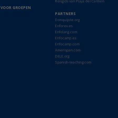
Reisgids van Playa del Carmen
 VOOR GROEPEN
PARTNERS
Donquijote.org
Enforex.es
Enfolang.com
Enfocamp.es
Enfocamp.com
Amerispan.com
DELE.org
Spanish-teaching.com