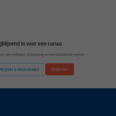
rijblijvend in voor een cursus
r alle leeftijden, huisvesting en een uitstekende service.
BOEK NU
PRIJZEN & BROCHURES