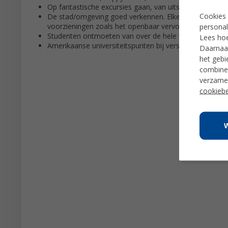
Op fantastische excursies gaan, van uitstapjes naar he
Cookies 
De stad/omgeving goed verkennen. Elke school locatie i
voorzieningen zoals het openbaar vervoer, winkels, r
personal
Studenten ontmoeten van over de hele wereld.
Lees ho
Amerikaanse universiteitspunten bij verschillende instel
Daarnaas
het gebi
combiner
verzamel
cookiebe