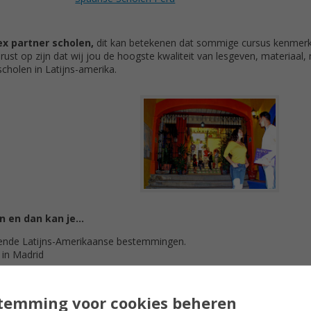
x partner scholen,
dit kan betekenen dat sommige cursus kenmer
rust op zijn dat wij jou de hoogste kwaliteit van lesgeven, materiaal
cholen in Latijns-amerika.
 en dan kan je...
llende Latijns-Amerikaanse bestemmingen.
 in Madrid
n.
en per klas.
danslessen, kook demonstraties, gastsprekers, slide shows, films,
temming voor cookies beheren