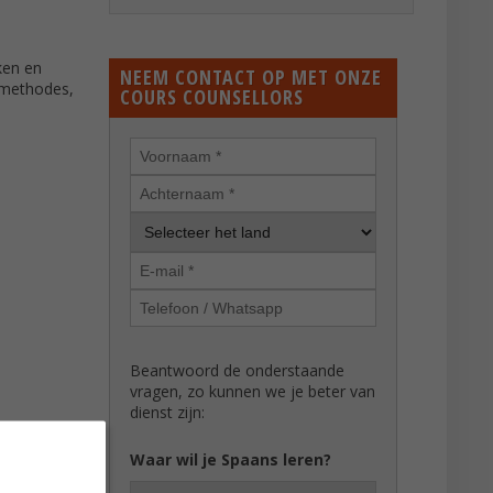
ken en
NEEM CONTACT OP MET ONZE
, methodes,
COURS COUNSELLORS
Beantwoord de onderstaande
vragen, zo kunnen we je beter van
dienst zijn:
Waar wil je Spaans leren?