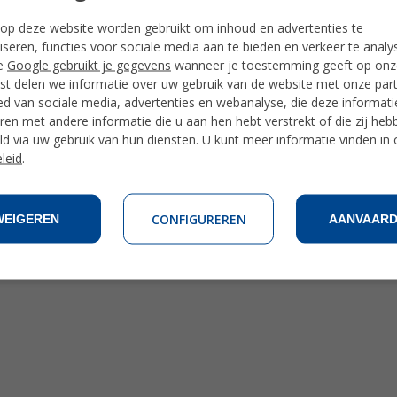
t strand tot skiën of rondtrekken door Patagonia en meer.
op deze website worden gebruikt om inhoud en advertenties te
s zorgvuldig geselecteerd en is gelegen in de buurt van de noodzakel
estaurants en andere leuke bezienswaardigheden.
iseren, functies voor sociale media aan te bieden en verkeer te analy
e
Google gebruikt je gegevens
wanneer je toestemming geeft op onze
lingen.
t delen we informatie over uw gebruik van de website met onze par
ed van sociale media, advertenties en webanalyse, die deze informat
en met andere informatie die u aan hen hebt verstrekt of die zij heb
d via uw gebruik van hun diensten. U kunt meer informatie vinden in
leid
.
CONFIGUREREN
WEIGEREN
AANVAAR