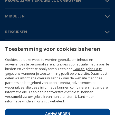
PROGRAMMA'S SPAANS VOOR GROEPEN
MIDDELEN
REISGIDSEN
PARTNERS
Toestemming voor cookies beheren
Contact
Cookies op deze website worden gebruikt om inhoud en
Prijzen & Brochures
advertenties te personaliseren, functies voor sociale media aan te
(+34) 91 594 37 76
bieden en verkeer te analyseren. Lees hoe
Google gebruikt je
Gustavo Fernández Balbuena, 11
gegevens
wanneer je toestemming geeft op onze site. Daarnaast
28002 Madrid, Spain
delen we informatie over uw gebruik van de website met onze
partners op het gebied van sociale media, advertenties en
webanalyse, die deze informatie kunnen combineren met andere
Sitemap
informatie die u aan hen hebt verstrekt of die zij hebben
Algemene voorwaarden
verzameld via uw gebruik van hun diensten. U kunt meer
Privacyverklaring
informatie vinden in ons
cookiebeleid
.
Enforex Cookiebeleid
© 1989 -
2026 Ideal Education Group S.L.
(CIF B-79946729) All rights reserved.
AANVAARDEN