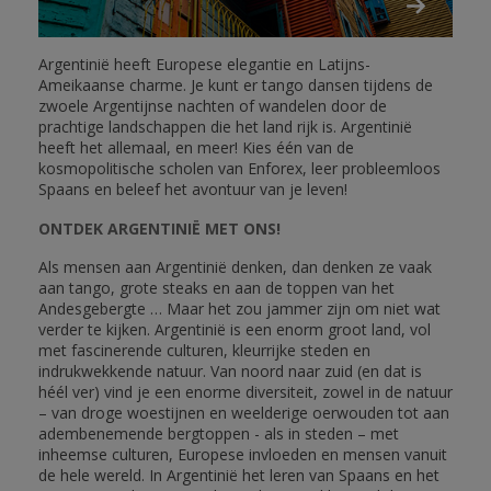
Argentinië heeft Europese elegantie en Latijns-
Ameikaanse charme. Je kunt er tango dansen tijdens de
zwoele Argentijnse nachten of wandelen door de
prachtige landschappen die het land rijk is. Argentinië
heeft het allemaal, en meer! Kies één van de
kosmopolitische scholen van Enforex, leer probleemloos
Spaans en beleef het avontuur van je leven!
ONTDEK ARGENTINIË MET ONS!
Als mensen aan Argentinië denken, dan denken ze vaak
aan tango, grote steaks en aan de toppen van het
Andesgebergte … Maar het zou jammer zijn om niet wat
verder te kijken. Argentinië is een enorm groot land, vol
met fascinerende culturen, kleurrijke steden en
indrukwekkende natuur. Van noord naar zuid (en dat is
héél ver) vind je een enorme diversiteit, zowel in de natuur
– van droge woestijnen en weelderige oerwouden tot aan
adembenemende bergtoppen - als in steden – met
inheemse culturen, Europese invloeden en mensen vanuit
de hele wereld. In Argentinië het leren van Spaans en het