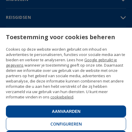
REISGIDSEN
PARTNERS
Toestemming voor cookies beheren
Contact
Cookies op deze website worden gebruikt om inhoud en
Prijzen & Brochures
advertenties te personaliseren, functies voor sociale media aan te
(+34) 91 594 37 76
bieden en verkeer te analyseren. Lees hoe
Google gebruikt je
Gustavo Fernández Balbuena, 11
gegevens
wanneer je toestemming geeft op onze site. Daarnaast
28002 Madrid, Spain
delen we informatie over uw gebruik van de website met onze
partners op het gebied van sociale media, advertenties en
webanalyse, die deze informatie kunnen combineren met andere
Sitemap
informatie die u aan hen hebt verstrekt of die zij hebben
Algemene voorwaarden
verzameld via uw gebruik van hun diensten. U kunt meer
Privacyverklaring
informatie vinden in ons
cookiebeleid
.
Enforex Cookiebeleid
© 1989 -
2026 Ideal Education Group S.L.
(CIF B-79946729) All rights reserved.
AANVAARDEN
Juridische kennisgeving
.
CONFIGUREREN