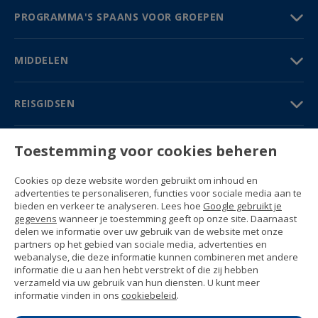
PROGRAMMA'S SPAANS VOOR GROEPEN
MIDDELEN
REISGIDSEN
PARTNERS
Toestemming voor cookies beheren
Contact
Cookies op deze website worden gebruikt om inhoud en
Prijzen & Brochures
advertenties te personaliseren, functies voor sociale media aan te
(+34) 91 594 37 76
bieden en verkeer te analyseren. Lees hoe
Google gebruikt je
Gustavo Fernández Balbuena, 11
gegevens
wanneer je toestemming geeft op onze site. Daarnaast
28002 Madrid, Spain
delen we informatie over uw gebruik van de website met onze
partners op het gebied van sociale media, advertenties en
webanalyse, die deze informatie kunnen combineren met andere
Sitemap
informatie die u aan hen hebt verstrekt of die zij hebben
Algemene voorwaarden
verzameld via uw gebruik van hun diensten. U kunt meer
Privacyverklaring
informatie vinden in ons
cookiebeleid
.
Enforex Cookiebeleid
© 1989 -
2026 Ideal Education Group S.L.