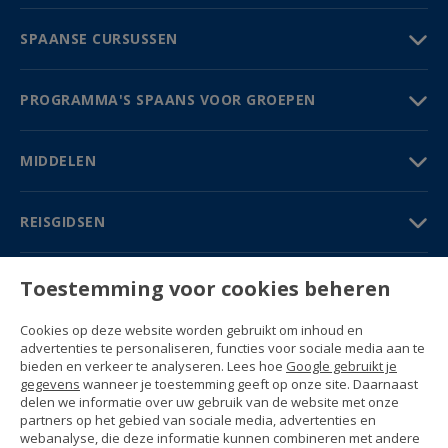
SPAANSE CURSUSSEN
PROGRAMMA'S SPAANS VOOR GROEPEN
MIDDELEN
REISGIDSEN
PARTNERS
Toestemming voor cookies beheren
Contact
Cookies op deze website worden gebruikt om inhoud en
Prijzen & Brochures
advertenties te personaliseren, functies voor sociale media aan te
(+34) 91 594 37 76
bieden en verkeer te analyseren. Lees hoe
Google gebruikt je
Gustavo Fernández Balbuena, 11
gegevens
wanneer je toestemming geeft op onze site. Daarnaast
28002 Madrid, Spain
delen we informatie over uw gebruik van de website met onze
partners op het gebied van sociale media, advertenties en
webanalyse, die deze informatie kunnen combineren met andere
Sitemap