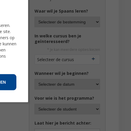
Waar wil je Spaans leren?
seren.
 site.
In welke cursus ben je
tners op
geïnteresseerd?
ie kunnen
ben
* Je kan meerdere opties kiezen
 ons
Selecteer de cursus
Wanneer wil je beginnen?
DEN
Voor wie is het programma?
Laat hier je bericht achter: