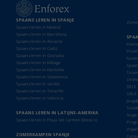
SPAANS LEREN IN SPANJE
Zomer
Spaans leren in Madrid
Spaans leren in Barcelona
SPAA
Spaans leren in Alicante
Inten
Spaans leren in Cadiz
Privé
Spaans leren in Granada
Famil
Spaans leren in Málaga
Spaan
Spaans leren in Marbella
Tusse
Spaans leren in Salamanca
Onlin
Spaans leren in Sevilla
DELE
Spaans leren in Tenerife
SIELE
Spaans leren in Valencia
Jeug
Toela
SPAANS LEREN IN LATIJNS-AMERIKA
Stage
Spaans leren in Playa del Carmen (Mexico)
Progr
Vrijwi
ZOMERKAMPEN SPANJE
Cursu