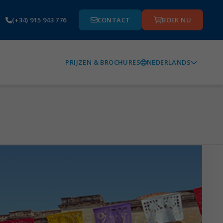
(+34) 915 943 776
CONTACT
BOEK NU
NEDERLANDS
PRIJZEN & BROCHURES