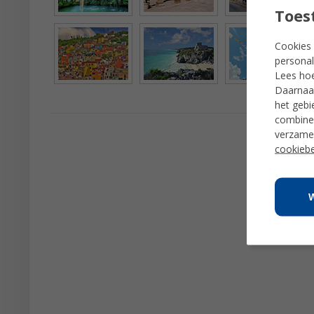
Toes
Cookies 
personal
Lees ho
Daarnaas
het gebi
combiner
verzamel
cookiebe