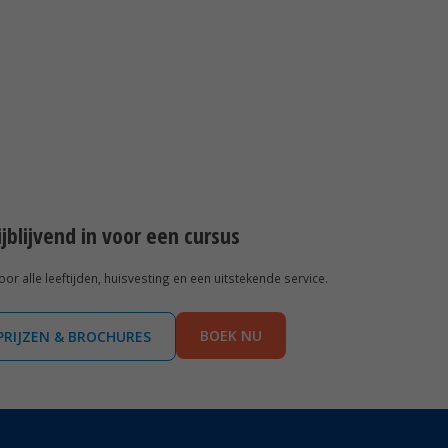
rijblijvend in voor een cursus
r alle leeftijden, huisvesting en een uitstekende service.
BOEK NU
PRIJZEN & BROCHURES