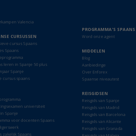
kampen Valencia
PROGRAMMA'S SPAANS
NSE CURSUSSEN
Word onze agent
sieve cursus Spaans
les Spaans
MIDDELEN
ieprogramma
Blog
s leren in Spanje 50 plus
Aanbiedinge
njaar Spanje
Over Enforex
e cursus spaans
Spaanse niveautest
REISGIDSEN
dprogramma
Reisgids van Spanje
tingsexamen universiteit
Reisgids van Madrid
 in Spanje
Reisgids van Barcelona
amma voor docenten Spaans
Reisgids van Alicante
lligerswerk
Reisgids van Granada
s zakelijk Spaans
Reisgids van Malaga