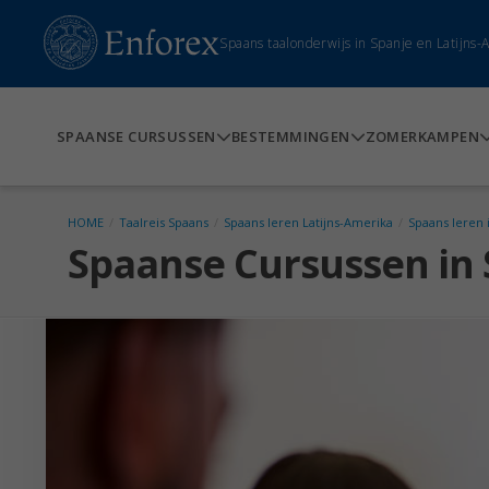
Spaans taalonderwijs in Spanje en Latijns
SPAANSE CURSUSSEN
BESTEMMINGEN
ZOMERKAMPEN
HOME
/
Taalreis Spaans
/
Spaans leren Latijns-Amerika
/
Spaans leren 
Spaanse Cursussen in 