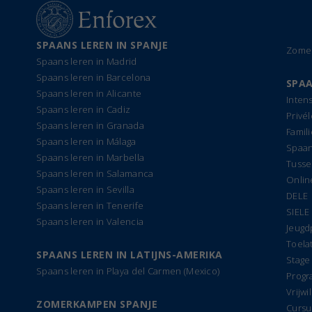
SPAANS LEREN IN SPANJE
Zomer
Spaans leren in Madrid
Spaans leren in Barcelona
SPAA
Spaans leren in Alicante
Inten
Spaans leren in Cadiz
Privé
Spaans leren in Granada
Famil
Spaans leren in Málaga
Spaan
Spaans leren in Marbella
Tusse
Spaans leren in Salamanca
Onlin
Spaans leren in Sevilla
DELE
Spaans leren in Tenerife
SIELE
Spaans leren in Valencia
Jeug
Toela
SPAANS LEREN IN LATIJNS-AMERIKA
Stage
Spaans leren in Playa del Carmen (Mexico)
Progr
Vrijwi
ZOMERKAMPEN SPANJE
Cursu