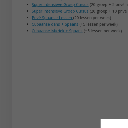
Super Intensieve Groep Cursus
(20 groep + 5 privé 
Super Intensieve Groep Cursus
(20 groep + 10 privé
Privé Spaanse Lessen
(20 lessen per week)
Cubaanse dans + Spaans
(+5 lessen per week)
Cubaanse Muziek + Spaans
(+5 lessen per week)