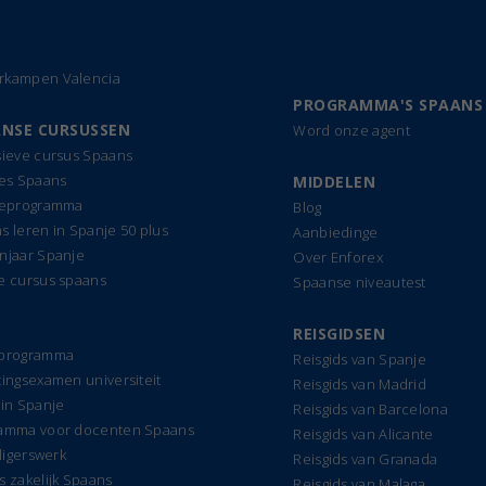
kampen Valencia
PROGRAMMA'S SPAANS
NSE CURSUSSEN
Word onze agent
sieve cursus Spaans
les Spaans
MIDDELEN
ieprogramma
Blog
s leren in Spanje 50 plus
Aanbiedinge
njaar Spanje
Over Enforex
e cursus spaans
Spaanse niveautest
REISGIDSEN
dprogramma
Reisgids van Spanje
tingsexamen universiteit
Reisgids van Madrid
 in Spanje
Reisgids van Barcelona
amma voor docenten Spaans
Reisgids van Alicante
lligerswerk
Reisgids van Granada
s zakelijk Spaans
Reisgids van Malaga