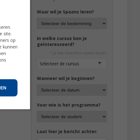
Waar wil je Spaans leren?
seren.
 site.
In welke cursus ben je
tners op
geïnteresseerd?
ie kunnen
ben
* Je kan meerdere opties kiezen
 ons
Selecteer de cursus
Wanneer wil je beginnen?
DEN
Voor wie is het programma?
Laat hier je bericht achter: