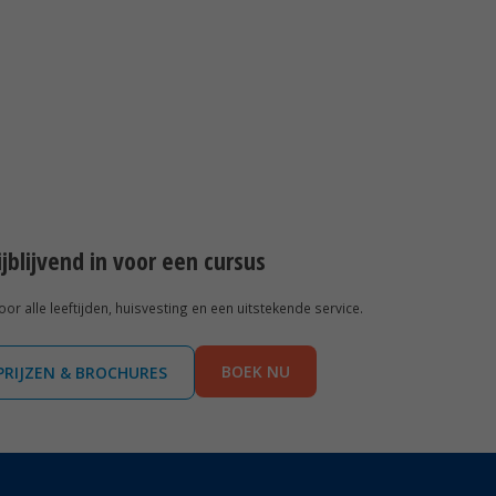
rijblijvend in voor een cursus
r alle leeftijden, huisvesting en een uitstekende service.
BOEK NU
PRIJZEN & BROCHURES