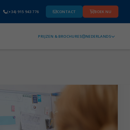
(+34) 915 943 776
CONTACT
BOEK NU
NEDERLANDS
PRIJZEN & BROCHURES