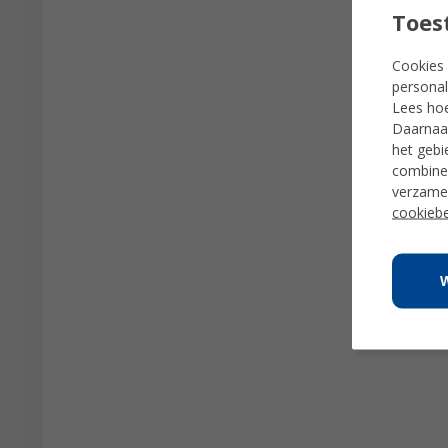
Toes
Cookies 
personal
Lees ho
Daarnaas
het gebi
combiner
verzamel
cookiebe