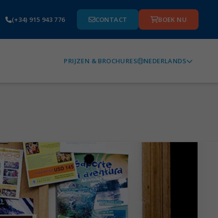
(+34) 915 943 776
CONTACT
BOEK NU
NEDERLANDS
PRIJZEN & BROCHURES