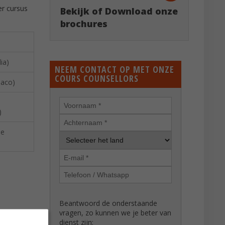
er cursus
Bekijk of Download onze
brochures
ia)
NEEM CONTACT OP MET ONZE
COURS COUNSELLORS
Jaco)
)
de
Beantwoord de onderstaande
vragen, zo kunnen we je beter van
dienst zijn: