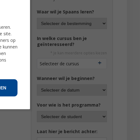
edia
Waar wil je Spaans leren?
seren.
 site.
In welke cursus ben je
tners op
geïnteresseerd?
ie kunnen
ben
hoog
* Je kan meerdere opties kiezen
 ons
Selecteer de cursus
Wanneer wil je beginnen?
DEN
Voor wie is het programma?
Laat hier je bericht achter: