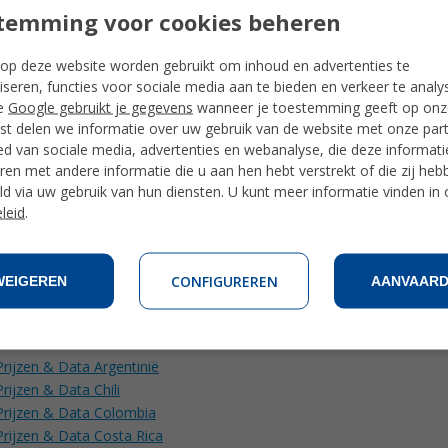
temming voor cookies beheren
nuten in Coronado & Playa Jacó; 60 minuten in Santo Domingo de Her
op deze website worden gebruikt om inhoud en advertenties te
Minimaal 1 week
iseren, functies voor sociale media aan te bieden en verkeer te analy
e
Google gebruikt je gegevens
wanneer je toestemming geeft op onze
Maximaal 4 (6 in Coronado & Playa Jaco)
t delen we informatie over uw gebruik van de website met onze par
ed van sociale media, advertenties en webanalyse, die deze informat
en met andere informatie die u aan hen hebt verstrekt of die zij heb
m beginner, hoge beginner, lage intermediair, medium intermediair, 
ediate, gevorderd, hoog gevorderd en superieur.
d via uw gebruik van hun diensten. U kunt meer informatie vinden in
leid
.
16 jaar
CONFIGUREREN
WEIGEREN
AANVAAR
jzen & Data Latijns-Amerika
Prijzen & Data Argentinië
Prijzen & Data Chili
Prijzen & Data Colombia
Prijzen & Data Costa Rica