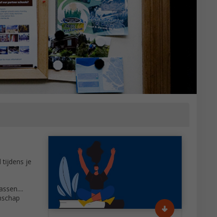
 tijdens je
ssen....
nschap