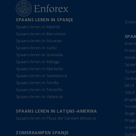
SPAANS LEREN IN SPANJE
Zomer
Spaans leren in Madrid
Spaans leren in Barcelona
SPAA
Spaans leren in Alicante
Inten
Spaans leren in Cadiz
Privé
Spaans leren in Granada
Famil
Spaans leren in Málaga
Spaan
Spaans leren in Marbella
Tusse
Spaans leren in Salamanca
Onlin
Spaans leren in Sevilla
DELE
Spaans leren in Tenerife
SIELE
Spaans leren in Valencia
Jeug
Toela
SPAANS LEREN IN LATIJNS-AMERIKA
Stage
Spaans leren in Playa del Carmen (Mexico)
Progr
Vrijwi
ZOMERKAMPEN SPANJE
Cursu