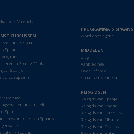
kampen Valencia
PROGRAMMA'S SPAANS
NSE CURSUSSEN
Word onze agent
sieve cursus Spaans
les Spaans
MIDDELEN
ieprogramma
Blog
s leren in Spanje 50 plus
Aanbiedinge
njaar Spanje
Over Enforex
e cursus spaans
Spaanse niveautest
REISGIDSEN
dprogramma
Reisgids van Spanje
tingsexamen universiteit
Reisgids van Madrid
 in Spanje
Reisgids van Barcelona
amma voor docenten Spaans
Reisgids van Alicante
lligerswerk
Reisgids van Granada
s zakelijk Spaans
Reisgids van Malaga