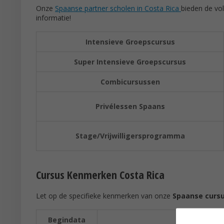
Onze
Spaanse partner scholen in Costa Rica
bieden de vol
informatie!
Intensieve Groepscursus
Super Intensieve Groepscursus
Combicursussen
Privélessen Spaans
Stage/Vrijwilligersprogramma
Cursus Kenmerken Costa Rica
Let op de specifieke kenmerken van onze
Spaanse cursu
Begindata