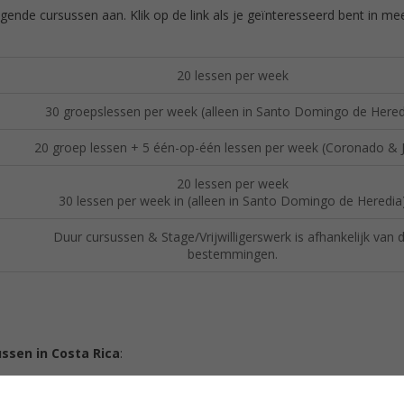
gende cursussen aan. Klik op de link als je geïnteresseerd bent in me
20 lessen per week
30 groepslessen per week (alleen in Santo Domingo de Hered
20 groep lessen + 5 één-op-één lessen per week (Coronado & 
20 lessen per week
30 lessen per week in (alleen in Santo Domingo de Heredia
Duur cursussen & Stage/Vrijwilligerswerk is afhankelijk van 
bestemmingen.
ssen in Costa Rica
:
Elke maandag van het jaar