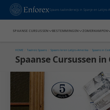
Spaans taalonderwijs in Spanje en Latijns
SPAANSE CURSUSSEN
BESTEMMINGEN
ZOMERKAMPEN
HOME
/
Taalreis Spaans
/
Spaans leren Latijns-Amerika
/
Spaans in Cos
Spaanse Cursussen in 